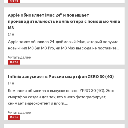
больше
Фото
самые
о
современные
Apple
Apple обновляет iMac 24″ и повышает
чипы
представляет
производительность компьютера с помощью чипа
для
новый
M3
персональных
MacBook
компьютеров
Pro
0
14
Apple также обновила 24-дюймовый iMac, который получил
и
новый чип M3 (ни M3 Pro, ни M3 Max вы сюда не поставите...
16
на
Прочитать
Читать далее
чипах
больше
Фото
семейства
о
M3
Apple
Infinix запускает в России смартфон ZERO 30 (4G)
обновляет
0
iMac
24″
Компания объявила о выпуске нового ZERO 30 (4G). Этот
и
смартфон создан для тех, кто много фотографирует,
повышает
снимает видеоконтент и влоги....
производительность
компьютера
Прочитать
Читать далее
с
больше
Фото
помощью
о
чипа
Infinix