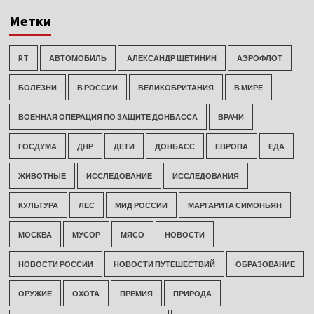
Метки
RT
АВТОМОБИЛЬ
АЛЕКСАНДР ЩЕТИНИН
АЭРОФЛОТ
БОЛЕЗНИ
В РОССИИ
ВЕЛИКОБРИТАНИЯ
В МИРЕ
ВОЕННАЯ ОПЕРАЦИЯ ПО ЗАЩИТЕ ДОНБАССА
ВРАЧИ
ГОСДУМА
ДНР
ДЕТИ
ДОНБАСС
ЕВРОПА
ЕДА
ЖИВОТНЫЕ
ИССЛЕДОВАНИЕ
ИССЛЕДОВАНИЯ
КУЛЬТУРА
ЛЕС
МИД РОССИИ
МАРГАРИТА СИМОНЬЯН
МОСКВА
МУСОР
МЯСО
НОВОСТИ
НОВОСТИ РОССИИ
НОВОСТИ ПУТЕШЕСТВИЙ
ОБРАЗОВАНИЕ
ОРУЖИЕ
ОХОТА
ПРЕМИЯ
ПРИРОДА