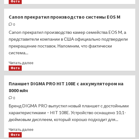
больше
Фото
о
Qualcomm
Canon прекратил производство системы EOS M
Snapdragon
0
8
Gen
Canon прекратил производство камер семейства EOS M, а
3:
представители компании в США официально подтвердили
новый
прекращение поставок. Напомним, что фактически
флагманский
система...
процессор
для
Прочитать
Читать далее
главных
больше
Фото
смартфонов
о
2024
Canon
Планшет DIGMA PRO HIT 108E с аккумулятором на
года
прекратил
8000 мАч
производство
системы
0
EOS
Бренд DIGMA PRO выпустил новый планшет с достойными
M
характеристиками – HIT 108E. Устройство оснащено 10,1-
дюймовым дисплеем, который хорошо подходит для...
Прочитать
Читать далее
больше
Фото