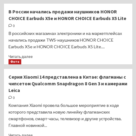
о
Компания
В России начались продажи наушников HONOR
HONOR
CHOICE Earbuds X5e и HONOR CHOICE Earbuds X5 Lite
вернула
лидирующие
0
позиции
В российских магазинах электроники и на маркетплейсах
на
начались продажи TWS-наушников HONOR CHOICE
рынке
Earbuds X5e и HONOR CHOICE Earbuds X5 Lite....
Китая
Прочитать
Читать далее
больше
Фото
о
В
Серия Xiaomi 14 представлена в Китае: флагманы с
России
чипсетом Qualcomm Snapdragon 8 Gen 3 и камерами
начались
Leica
продажи
наушников
0
HONOR
Компания Xiaomi провела большое мероприятие в ходе
CHOICE
которого представила новую линейку флагманских
Earbuds
смартфонов, смарт-часы, телевизор и другие устройства.
X5e
Главной новинкой...
и
HONOR
Прочитать
Читать далее