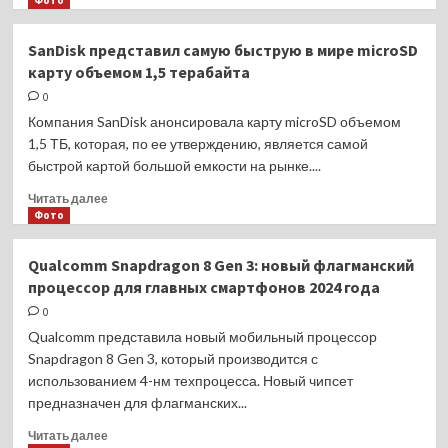
Фото
ночи
о
(по
Металинзы
SanDisk представил самую быструю в мире microSD
московскому
от
карту объемом 1,5 терабайта
времени)
Canon:
технология
0
будущего
Компания SanDisk анонсировала карту microSD объемом
для
1,5 ТБ, которая, по ее утверждению, является самой
мобильных
быстрой картой большой емкости на рынке....
камер?
Прочитать
Читать далее
больше
Фото
о
SanDisk
Qualcomm Snapdragon 8 Gen 3: новый флагманский
представил
процессор для главных смартфонов 2024 года
самую
быструю
0
в
Qualcomm представила новый мобильный процессор
мире
Snapdragon 8 Gen 3, который производится с
microSD
использованием 4-нм техпроцесса. Новый чипсет
карту
предназначен для флагманских...
объемом
1,5
Прочитать
Читать далее
терабайта