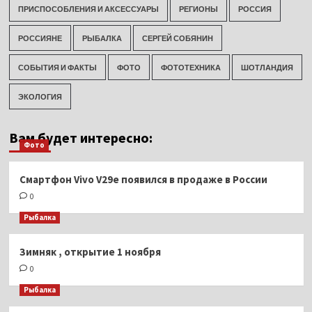
ПРИСПОСОБЛЕНИЯ И АКСЕССУАРЫ
РЕГИОНЫ
РОССИЯ
РОССИЯНЕ
РЫБАЛКА
СЕРГЕЙ СОБЯНИН
СОБЫТИЯ И ФАКТЫ
ФОТО
ФОТОТЕХНИКА
ШОТЛАНДИЯ
ЭКОЛОГИЯ
Вам будет интересно:
Фото
Смартфон Vivo V29e появился в продаже в России
0
Рыбалка
Зимняк , открытие 1 ноября
0
Рыбалка