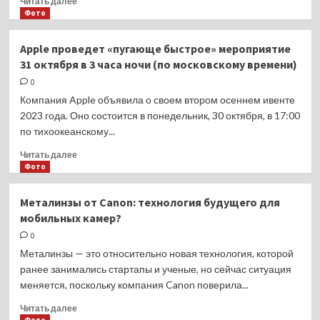
Читать далее
данные
больше
Фото
контента
о
«Зенит»
Apple проведет «пугающе быстрое» мероприятие
проведет
31 октября в 3 часа ночи (по московскому времени)
портфолио-
ревю
0
для
Компания Apple объявила о своем втором осеннем ивенте
фотографов
2023 года. Оно состоится в понедельник, 30 октября, в 17:00
по тихоокеанскому...
Прочитать
Читать далее
больше
Фото
о
Apple
Металинзы от Canon: технология будущего для
проведет
мобильных камер?
«пугающе
быстрое»
0
мероприятие
Металинзы — это относительно новая технология, которой
31
ранее занимались стартапы и ученые, но сейчас ситуация
октября
меняется, поскольку компания Canon поверила...
в
3
Прочитать
Читать далее
часа
больше