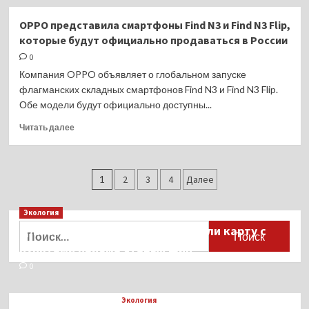
о
Планшет
OPPO представила смартфоны Find N3 и Find N3 Flip,
DIGMA
которые будут официально продаваться в России
PRO
HIT
0
108E
Компания OPPO объявляет о глобальном запуске
с
флагманских складных смартфонов Find N3 и Find N3 Flip.
аккумулятором
Обе модели будут официально доступны...
на
8000
Прочитать
Читать далее
мАч
больше
о
OPPO
Пагинация
представила
1
2
3
4
Далее
смартфоны
записей
Find
Экология
N3
Найти:
Для автомобилистов разработали карту с
и
Find
пунктами приёма старых шин
N3
0
Flip,
которые
будут
Экология
официально