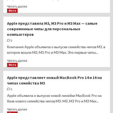
Прочитать
Читать далее
больше
Фото
о
Смартфон
Apple представила M3, M3 Pro и M3 Max — самые
Vivo
современные чипы для персональных
V29e
компьютеров
появился
в
0
продаже
Компания Apple объявила о выпуске семейства чипов M3, в
в
которое вошли M3, M3 Pro и M3 Max. Это первые чипы...
России
Прочитать
Читать далее
больше
Фото
о
Apple
Apple представляет новый MacBook Pro 14 и 16 на
представила
чипах семейства M3
M3,
M3
0
Pro
Apple объявила о выпуске новой линейки MacBook Pro на
и
базе нового семейства чипов M3: M3, M3 Pro и M3 Max...
M3
Max
Прочитать
Читать далее
—