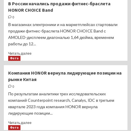
В России начались продажи фитнес-браслета
M3
запускает
HONOR CHOICE Band
в
России
0
смартфон
В магазинах электроники и на маркетплейсах стартовали
ZERO
продажи фитнес-браслета HONOR CHOICE Band с
30
AMOLED-дисплеем диагональю 1,64 дюйма, временем
(4G)
работы до 12...
Прочитать
Читать далее
больше
Фото
о
В
Компания HONOR вернула лидирующие позиции на
России
рынке Китая
начались
продажи
0
фитнес-
По результатам аналитики трех исследовательских
браслета
компаний Counterpoint research, Canalys, IDC в третьем
HONOR
квартале 2023 года компания HONOR вернула
CHOICE
лидирующие позиции...
Band
Прочитать
Читать далее
больше
Фото