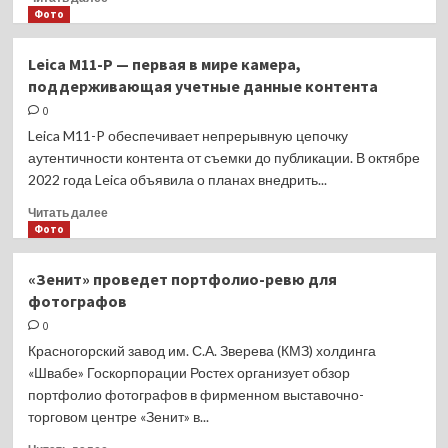
CHOICE
больше
Фото
Earbuds
о
X5
Серия
Lite
Leica M11-P — первая в мире камера,
Xiaomi
поддерживающая учетные данные контента
14
представлена
0
в
Leica M11-P обеспечивает непрерывную цепочку
Китае:
аутентичности контента от съемки до публикации. В октябре
флагманы
2022 года Leica объявила о планах внедрить...
с
чипсетом
Прочитать
Читать далее
Qualcomm
больше
Фото
Snapdragon
о
8
Leica
«Зенит» проведет портфолио-ревю для
Gen
M11-
фотографов
3
P
и
—
0
камерами
первая
Красногорский завод им. С.А. Зверева (КМЗ) холдинга
Leica
в
«Швабе» Госкорпорации Ростех организует обзор
мире
портфолио фотографов в фирменном выставочно-
камера,
торговом центре «Зенит» в...
поддерживающая
учетные
Прочитать