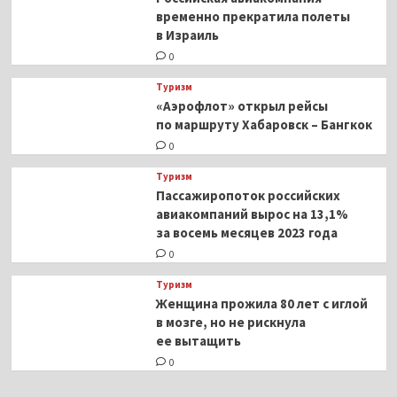
временно прекратила полеты
в Израиль
0
Туризм
«Аэрофлот» открыл рейсы
по маршруту Хабаровск – Бангкок
0
Туризм
Пассажиропоток российских
авиакомпаний вырос на 13,1%
за восемь месяцев 2023 года
0
Туризм
Женщина прожила 80 лет с иглой
в мозге, но не рискнула
ее вытащить
0