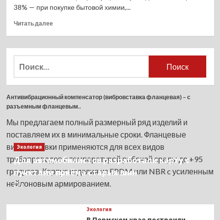
38% — при покупке бытовой химии,...
Прочитать
Читать далее
больше
о
Треть
россиян
Найти:
обращают
внимание
на
экомаркировку
Антивибрационный компенсатор (вибровставка фланцевая) – с
при
разъемным фланцевым..
покупке
Мы предлагаем полный размерный ряд изделий и
детских
поставляем их в минимальные сроки. Фланцевые
товаров
вибровставки применяются для всех видов
Экология
трубопроводов с температурой рабочей среды до +95
Для автомобилистов разработали карту с
градусов. Корпус изделия из EPDM или NBR c усиленным
пунктами приёма старых шин
нейлоновым армированием.
0
Экология
В Пермском крае построили