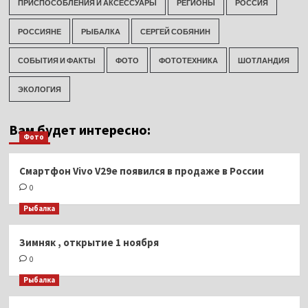
ПРИСПОСОБЛЕНИЯ И АКСЕССУАРЫ
РЕГИОНЫ
РОССИЯ
РОССИЯНЕ
РЫБАЛКА
СЕРГЕЙ СОБЯНИН
СОБЫТИЯ И ФАКТЫ
ФОТО
ФОТОТЕХНИКА
ШОТЛАНДИЯ
ЭКОЛОГИЯ
Вам будет интересно:
Фото
Смартфон Vivo V29e появился в продаже в России
0
Рыбалка
Зимняк , открытие 1 ноября
0
Рыбалка