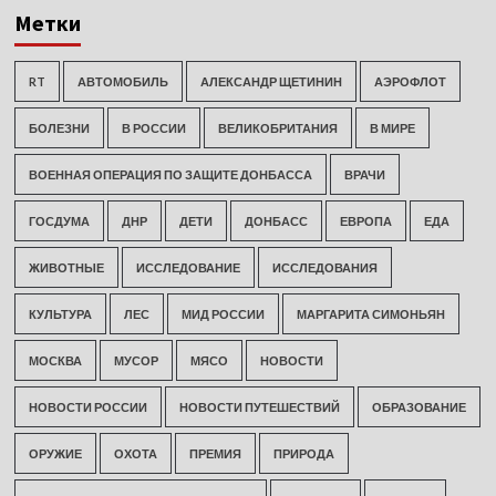
Метки
RT
АВТОМОБИЛЬ
АЛЕКСАНДР ЩЕТИНИН
АЭРОФЛОТ
БОЛЕЗНИ
В РОССИИ
ВЕЛИКОБРИТАНИЯ
В МИРЕ
ВОЕННАЯ ОПЕРАЦИЯ ПО ЗАЩИТЕ ДОНБАССА
ВРАЧИ
ГОСДУМА
ДНР
ДЕТИ
ДОНБАСС
ЕВРОПА
ЕДА
ЖИВОТНЫЕ
ИССЛЕДОВАНИЕ
ИССЛЕДОВАНИЯ
КУЛЬТУРА
ЛЕС
МИД РОССИИ
МАРГАРИТА СИМОНЬЯН
МОСКВА
МУСОР
МЯСО
НОВОСТИ
НОВОСТИ РОССИИ
НОВОСТИ ПУТЕШЕСТВИЙ
ОБРАЗОВАНИЕ
ОРУЖИЕ
ОХОТА
ПРЕМИЯ
ПРИРОДА