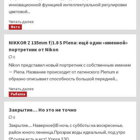
инновационной функцией интеллектуальной регулировки
цветовой...
Прочитать
Читать далее
больше
Фото
о
Vivo
NIKKOR Z 135mm f/1.8 S Plena: ещё один «именной»
представит
портретник от Nikon
в
России
0
серию
Nikon представил новый портретник с собственным именем
смартфонов
— Plena. Название происходит от латинского Plenum и
V29
образно описывает способность большой передней...
с
Аура-
Прочитать
Читать далее
подсветкой
больше
Рыбалка
для
о
портретов
NIKKOR
Закрытие… Но это не точно
версии
Z
2.0
0
135mm
f/1.8
Закрытие.... Наверное))В ночь с субботы на воскресенье,
S
район юного ленинца.Прозрак воды идеальный, под утро
Plena:
0°,судак есть и ест! Утюги 130,...