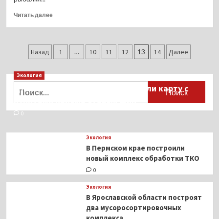
Прочитать
Читать далее
больше
о
Воскресный
Пагинация
вечерок
Назад
1
…
10
11
12
13
14
Далее
записей
Экология
Найти:
Для автомобилистов разработали карту с
пунктами приёма старых шин
0
Экология
В Пермском крае построили
новый комплекс обработки ТКО
0
Экология
В Ярославской области построят
два мусоросортировочных
комплекса