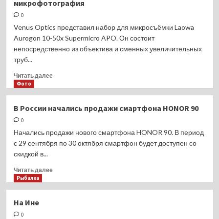
микрофотография
на
поэтическом
0
вечере
Venus Optics представил набор для микросъёмки Laowa
ZOV
Aurogon 10-50x Supermicro APO. Он состоит
презентовала
непосредственно из объектива и сменных увеличительных
сборник
труб...
стихов
«Поэzия
Прочитать
Читать далее
русского
больше
Фото
лета»
о
Laowa
В России начались продажи смартфона HONOR 90
10-
0
50x
Aurogon:
Начались продажи нового смартфона HONOR 90. В период
доступная
с 29 сентября по 30 октября смартфон будет доступен со
микрофотография
скидкой в...
Прочитать
Читать далее
больше
Рыбалка
о
В
На Ине
России
0
начались