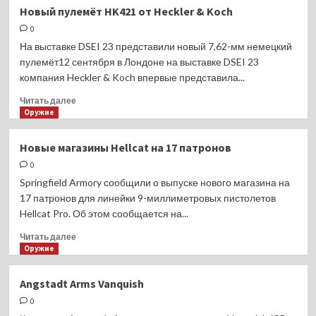
Турецкие
Новый пулемёт HK421 от Heckler & Koch
аэропорты
0
массово
отменяют
На выставке DSEI 23 представили новый 7,62-мм немецкий
рейсы
пулемёт12 сентября в Лондоне на выставке DSEI 23
из-
компания Heckler & Koch впервые представила...
за
ливней
Прочитать
Читать далее
больше
Оружие
о
Новый
Новые магазины Hellcat на 17 патронов
пулемёт
0
HK421
от
Springfield Armory сообщили о выпуске нового магазина на
Heckler
17 патронов для линейки 9-миллиметровых пистолетов
&
Hellcat Pro. Об этом сообщается на...
Koch
Прочитать
Читать далее
больше
Оружие
о
Новые
Angstadt Arms Vanquish
магазины
0
Hellcat
на