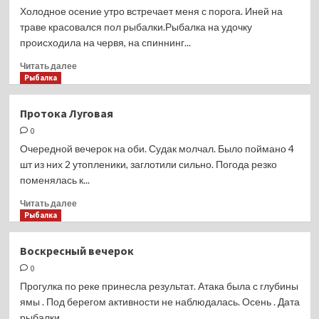
продажи
Холодное осение утро встречает меня с порога. Иней на
смартфона
траве красовался пол рыбалки.Рыбалка на удочку
HONOR
происходила на червя, на спиннинг...
90
Прочитать
Читать далее
больше
Рыбалка
о
На
Протока Луговая
Ине
0
Очередной вечерок на оби. Судак молчал. Было поймано 4
шт из них 2 утопленики, заглотили сильно. Погода резко
поменялась к...
Прочитать
Читать далее
больше
Рыбалка
о
Протока
Воскресный вечерок
Луговая
0
Прогулка по реке принесла результат. Атака была с глубины
ямы . Под берегом активности не наблюдалась. Осень . Дата
рыбалки...