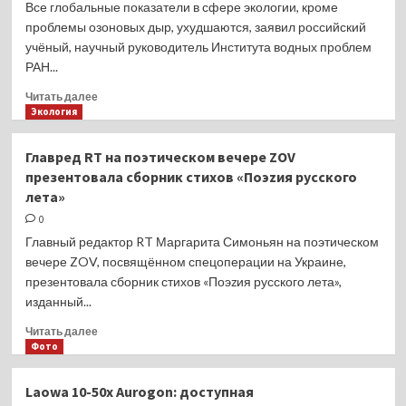
Все глобальные показатели в сфере экологии, кроме
к
проблемы озоновых дыр, ухудшаются, заявил российский
загрязнению
учёный, научный руководитель Института водных проблем
Чёрного
РАН...
моря
радионуклидами
Прочитать
Читать далее
больше
Экология
о
Учёный
Главред RT на поэтическом вечере ZOV
заявил
презентовала сборник стихов «Поэzия русского
об
лета»
ухудшении
всех
0
глобальных
Главный редактор RT Маргарита Симоньян на поэтическом
экологических
вечере ZOV, посвящённом спецоперации на Украине,
характеристик
презентовала сборник стихов «Поэzия русского лета»,
изданный...
Прочитать
Читать далее
больше
Фото
о
Главред
Laowa 10-50x Aurogon: доступная
RT