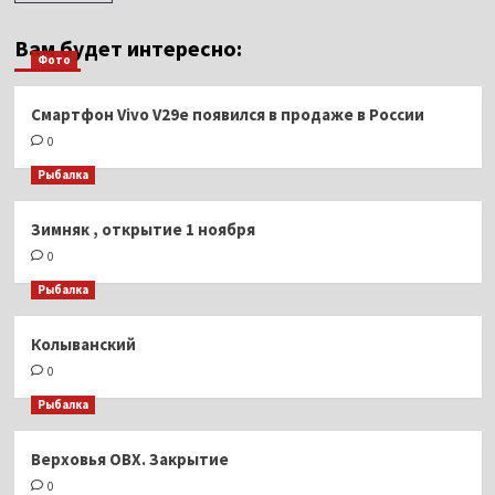
Вам будет интересно:
Фото
Смартфон Vivo V29e появился в продаже в России
0
Рыбалка
Зимняк , открытие 1 ноября
0
Рыбалка
Колыванский
0
Рыбалка
Верховья ОВХ. Закрытие
0