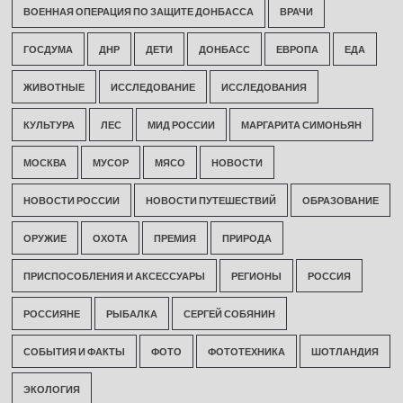
ВОЕННАЯ ОПЕРАЦИЯ ПО ЗАЩИТЕ ДОНБАССА
ВРАЧИ
ГОСДУМА
ДНР
ДЕТИ
ДОНБАСС
ЕВРОПА
ЕДА
ЖИВОТНЫЕ
ИССЛЕДОВАНИЕ
ИССЛЕДОВАНИЯ
КУЛЬТУРА
ЛЕС
МИД РОССИИ
МАРГАРИТА СИМОНЬЯН
МОСКВА
МУСОР
МЯСО
НОВОСТИ
НОВОСТИ РОССИИ
НОВОСТИ ПУТЕШЕСТВИЙ
ОБРАЗОВАНИЕ
ОРУЖИЕ
ОХОТА
ПРЕМИЯ
ПРИРОДА
ПРИСПОСОБЛЕНИЯ И АКСЕССУАРЫ
РЕГИОНЫ
РОССИЯ
РОССИЯНЕ
РЫБАЛКА
СЕРГЕЙ СОБЯНИН
СОБЫТИЯ И ФАКТЫ
ФОТО
ФОТОТЕХНИКА
ШОТЛАНДИЯ
ЭКОЛОГИЯ