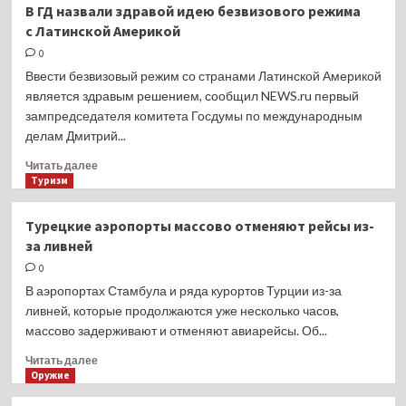
В ГД назвали здравой идею безвизового режима
под
с Латинской Америкой
мостом
БЗ
0
Ввести безвизовый режим со странами Латинской Америкой
является здравым решением, сообщил NEWS.ru первый
зампредседателя комитета Госдумы по международным
делам Дмитрий...
Прочитать
Читать далее
больше
Туризм
о
В ГД назвали
Турецкие аэропорты массово отменяют рейсы из-
здравой
за ливней
идею
безвизового
0
режима
В аэропортах Стамбула и ряда курортов Турции из-за
с Латинской
ливней, которые продолжаются уже несколько часов,
Америкой
массово задерживают и отменяют авиарейсы. Об...
Прочитать
Читать далее
больше
Оружие
о