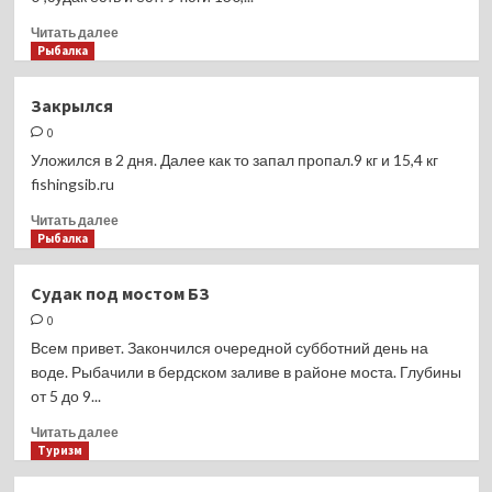
ещё
один
Прочитать
Читать далее
«именной»
больше
Рыбалка
портретник
о
от
Закрытие…
Закрылся
Nikon
Но
0
это
не
Уложился в 2 дня. Далее как то запал пропал.9 кг и 15,4 кг
точно
fishingsib.ru
Прочитать
Читать далее
больше
Рыбалка
о
Закрылся
Судак под мостом БЗ
0
Всем привет. Закончился очередной субботний день на
воде. Рыбачили в бердском заливе в районе моста. Глубины
от 5 до 9...
Прочитать
Читать далее
больше
Туризм
о
Судак