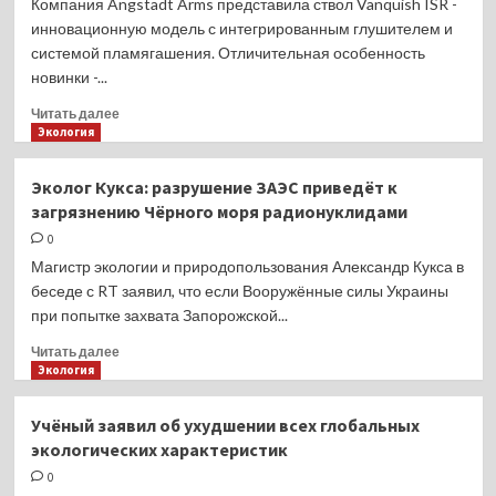
Компания Angstadt Arms представила ствол Vanquish ISR -
17
инновационную модель с интегрированным глушителем и
патронов
системой пламягашения. Отличительная особенность
новинки -...
Прочитать
Читать далее
больше
Экология
о
Angstadt
Эколог Кукса: разрушение ЗАЭС приведёт к
Arms
загрязнению Чёрного моря радионуклидами
Vanquish
0
Магистр экологии и природопользования Александр Кукса в
беседе с RT заявил, что если Вооружённые силы Украины
при попытке захвата Запорожской...
Прочитать
Читать далее
больше
Экология
о
Эколог
Учёный заявил об ухудшении всех глобальных
Кукса:
экологических характеристик
разрушение
ЗАЭС
0
приведёт