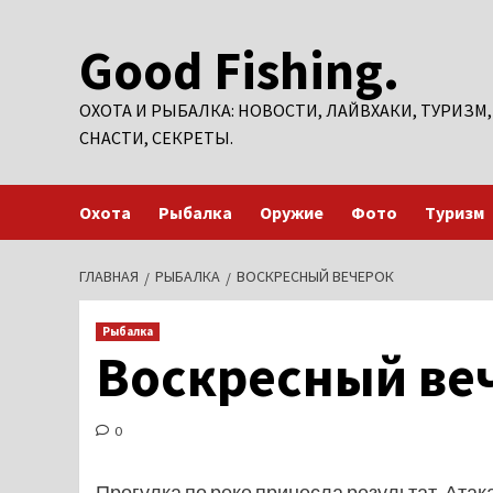
Перейти
Good Fishing.
к
содержимому
ОХОТА И РЫБАЛКА: НОВОСТИ, ЛАЙВХАКИ, ТУРИЗМ,
СНАСТИ, СЕКРЕТЫ.
Охота
Рыбалка
Оружие
Фото
Туризм
ГЛАВНАЯ
РЫБАЛКА
ВОСКРЕСНЫЙ ВЕЧЕРОК
Рыбалка
Воскресный ве
0
Прогулка по реке принесла результат. Атак