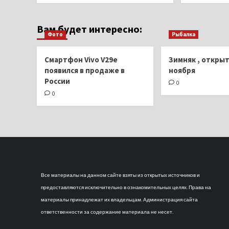
Вам будет интересно:
Фото
Рыбалка
Смартфон Vivo V29e
Зимняк , открыт
появился в продаже в
ноября
России
0
0
Все материалы на данном сайте взяты из открытых источников и
предоставляются исключительно в ознакомительных целях. Права на
материалы принадлежат их владельцам. Администрация сайта
ответственности за содержание материала не несет.