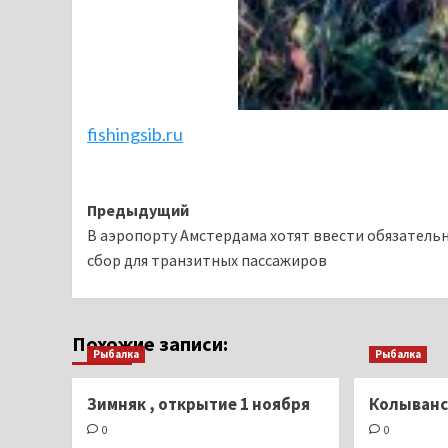
fishingsib.ru
Навигация
Предыдущий
В аэропорту Амстердама хотят ввести обязатель
записи
сбор для транзитных пассажиров
Похожие записи:
Рыбалка
Рыбалка
Зимняк , открытие 1 ноября
Колыван
0
0