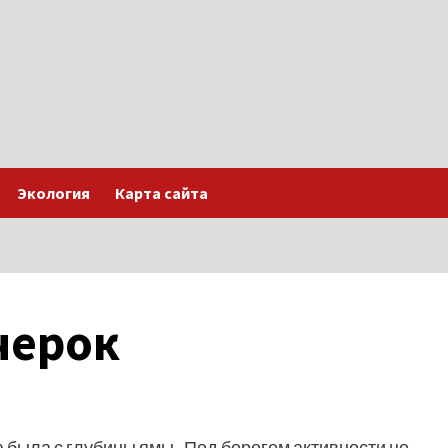
Экология
Карта сайта
черок
а была с глубины ямы . Под берегом активности не