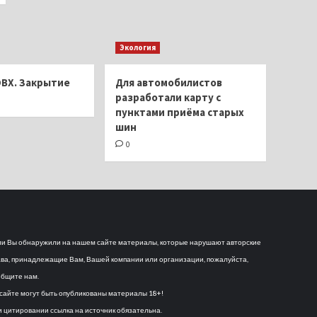
Экология
ОВХ. Закрытие
Для автомобилистов
разработали карту с
пунктами приёма старых
шин
0
и Вы обнаружили на нашем сайте материалы, которые нарушают авторские
ва, принадлежащие Вам, Вашей компании или организации, пожалуйста,
бщите нам.
сайте могут быть опубликованы материалы 18+!
 цитировании ссылка на источник обязательна.