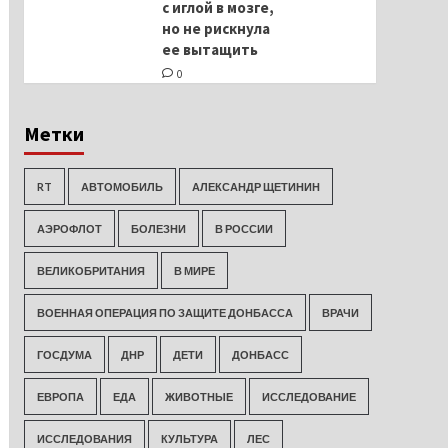
с иглой в мозге,
но не рискнула
ее вытащить
0
Метки
RT
АВТОМОБИЛЬ
АЛЕКСАНДР ЩЕТИНИН
АЭРОФЛОТ
БОЛЕЗНИ
В РОССИИ
ВЕЛИКОБРИТАНИЯ
В МИРЕ
ВОЕННАЯ ОПЕРАЦИЯ ПО ЗАЩИТЕ ДОНБАССА
ВРАЧИ
ГОСДУМА
ДНР
ДЕТИ
ДОНБАСС
ЕВРОПА
ЕДА
ЖИВОТНЫЕ
ИССЛЕДОВАНИЕ
ИССЛЕДОВАНИЯ
КУЛЬТУРА
ЛЕС