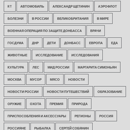
RT
АВТОМОБИЛЬ
АЛЕКСАНДР ЩЕТИНИН
АЭРОФЛОТ
БОЛЕЗНИ
В РОССИИ
ВЕЛИКОБРИТАНИЯ
В МИРЕ
ВОЕННАЯ ОПЕРАЦИЯ ПО ЗАЩИТЕ ДОНБАССА
ВРАЧИ
ГОСДУМА
ДНР
ДЕТИ
ДОНБАСС
ЕВРОПА
ЕДА
ЖИВОТНЫЕ
ИССЛЕДОВАНИЕ
ИССЛЕДОВАНИЯ
КУЛЬТУРА
ЛЕС
МИД РОССИИ
МАРГАРИТА СИМОНЬЯН
МОСКВА
МУСОР
МЯСО
НОВОСТИ
НОВОСТИ РОССИИ
НОВОСТИ ПУТЕШЕСТВИЙ
ОБРАЗОВАНИЕ
ОРУЖИЕ
ОХОТА
ПРЕМИЯ
ПРИРОДА
ПРИСПОСОБЛЕНИЯ И АКСЕССУАРЫ
РЕГИОНЫ
РОССИЯ
РОССИЯНЕ
РЫБАЛКА
СЕРГЕЙ СОБЯНИН