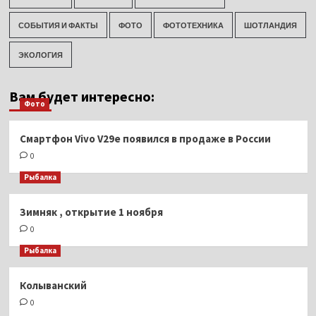
СОБЫТИЯ И ФАКТЫ
ФОТО
ФОТОТЕХНИКА
ШОТЛАНДИЯ
ЭКОЛОГИЯ
Вам будет интересно:
Фото
Смартфон Vivo V29e появился в продаже в России
0
Рыбалка
Зимняк , открытие 1 ноября
0
Рыбалка
Колыванский
0