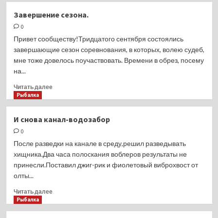
Обь.
Завершение сезона.
»
0
Дождь
идёт,
Привет сообществу!Тридцатого сентября состоялись
рыбка
завершающие сезон соревнования, в которых, волею судеб,
маленько
мне тоже довелось поучаствовать. Времени в обрез, посему
берёт».
на...
Прочитать
Читать далее
больше
Рыбалка
о
Завершение
И снова канал-водозабор
сезона.
0
После разведки на канале в среду,решил разведывать
хищника.Два часа полоскания воблеров результаты не
принесли.Поставил джиг-рик и фиолетовый виброхвост от
олты...
Прочитать
Читать далее
больше
Рыбалка
о
И