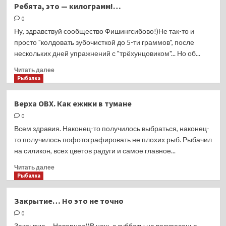
Ребята, это — килограмм!…
снова
0
канал-
водозабор
Ну, здравствуй сообщество Фишингсибово!)Не так-то и
просто "колдовать зубочисткой до 5-ти граммов", после
нескольких дней упражнений с "трёхунцовиком"... Но об...
Прочитать
Читать далее
больше
Рыбалка
о
Ребята,
Верха ОВХ. Как ежики в тумане
это
0
—
килограмм!…
Всем здравия. Наконец-то получилось выбраться, наконец-
то получилось пофотографировать не плохих рыб. Рыбачил
на силикон, всех цветов радуги и самое главное...
Прочитать
Читать далее
больше
Рыбалка
о
Верха
Закрытие… Но это не точно
ОВХ.
0
Как
ежики
Закрытие.... Наверное))В ночь с субботы на воскресенье,