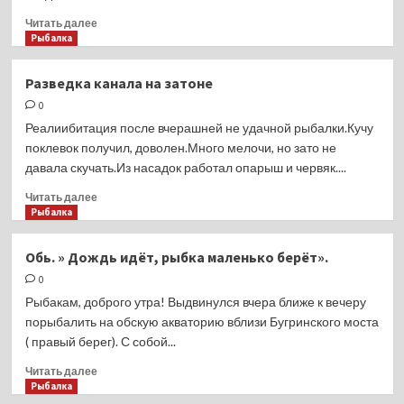
Прочитать
Читать далее
больше
Рыбалка
о
Завершение
Разведка канала на затоне
сезона.
0
Мои
пять
Реалиибитация после вчерашней не удачной рыбалки.Кучу
копеек.
поклевок получил, доволен.Много мелочи, но зато не
давала скучать.Из насадок работал опарыш и червяк....
Прочитать
Читать далее
больше
Рыбалка
о
Разведка
Обь. » Дождь идёт, рыбка маленько берёт».
канала
0
на
затоне
Рыбакам, доброго утра! Выдвинулся вчера ближе к вечеру
порыбалить на обскую акваторию вблизи Бугринского моста
( правый берег). С собой...
Прочитать
Читать далее
больше
Рыбалка
о