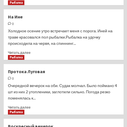
больше
Рыбалка
о
Судак
На Ине
под
0
мостом
БЗ
Холодное осение утро встречает меня с порога. Иней на
траве красовался пол рыбалки.Рыбалка на удочку
происходила на червя, на спиннинг...
Прочитать
Читать далее
больше
Рыбалка
о
На
Протока Луговая
Ине
0
Очередной вечерок на оби. Судак молчал. Было поймано 4
шт из них 2 утопленики, заглотили сильно. Погода резко
поменялась к...
Прочитать
Читать далее
больше
Рыбалка
о
Протока
Воскресный вечерок