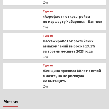
0
Туризм
«Аэрофлот» открыл рейсы
по маршруту Хабаровск – Бангкок
0
Туризм
Пассажиропоток российских
авиакомпаний вырос на 13,1%
за восемь месяцев 2023 года
0
Туризм
Женщина прожила 80 лет с иглой
в мозге, но не рискнула
ее вытащить
0
Метки