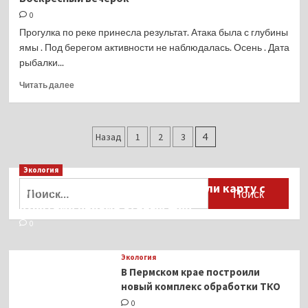
Луговая
0
Прогулка по реке принесла результат. Атака была с глубины
ямы . Под берегом активности не наблюдалась. Осень . Дата
рыбалки...
Прочитать
Читать далее
больше
о
Воскресный
Пагинация
вечерок
Назад
1
2
3
4
записей
Экология
Найти:
Для автомобилистов разработали карту с
пунктами приёма старых шин
0
Экология
В Пермском крае построили
новый комплекс обработки ТКО
0