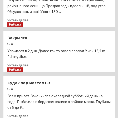
в
район юного ленинца.Прозрак воды идеальный, под утро
тумане
0°,судак есть и ест! Утюги 130,...
Прочитать
Читать далее
больше
Рыбалка
о
Закрытие…
Закрылся
Но
0
это
не
Уложился в 2 дня. Далее как то запал пропал.9 кг и 15,4 кг
точно
fishingsib.ru
Прочитать
Читать далее
больше
Рыбалка
о
Закрылся
Судак под мостом БЗ
0
Всем привет. Закончился очередной субботний день на
воде. Рыбачили в бердском заливе в районе моста. Глубины
от 5 до 9...
Прочитать
Читать далее