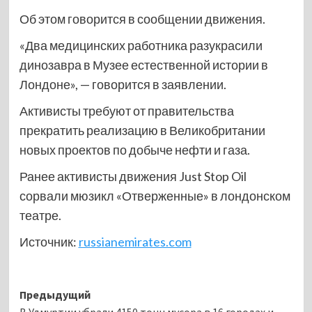
Об этом говорится в сообщении движения.
«Два медицинских работника разукрасили
динозавра в Музее естественной истории в
Лондоне», — говорится в заявлении.
Активисты требуют от правительства
прекратить реализацию в Великобритании
новых проектов по добыче нефти и газа.
Ранее активисты движения Just Stop Oil
сорвали мюзикл «Отверженные» в лондонском
театре.
Источник:
russianemirates.com
Навигация
Предыдущий
В Удмуртии убрали 4150 тонн мусора в 16 городах и