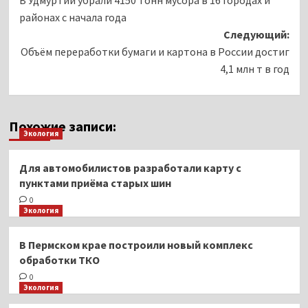
записи
районах с начала года
Следующий:
Объём переработки бумаги и картона в России достиг
4,1 млн т в год
Похожие записи:
Экология
Для автомобилистов разработали карту с
пунктами приёма старых шин
0
Экология
В Пермском крае построили новый комплекс
обработки ТКО
0
Экология