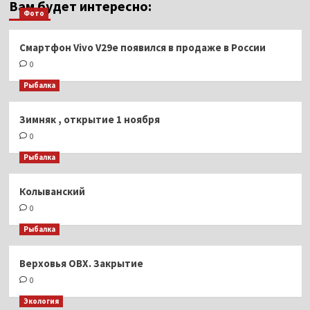
Вам будет интересно:
Фото
Смартфон Vivo V29e появился в продаже в России
0
Рыбалка
Зимняк , открытие 1 ноября
0
Рыбалка
Колыванский
0
Рыбалка
Верховья ОВХ. Закрытие
0
Экология