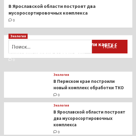
В Ярославской области построят два
мусоросортировочных комплекса
0
Экология
Найти:
Для автомобилистов разработали карту с
пунктами приёма старых шин
0
Экология
В Пермском крае построили
новый комплекс обработки ТКО
0
Экология
В Ярославской области построят
два мусоросортировочных
комплекса
0