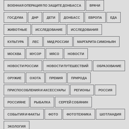
ВОЕННАЯ ОПЕРАЦИЯ ПО ЗАЩИТЕ ДОНБАССА
ВРАЧИ
ГОСДУМА
ДНР
ДЕТИ
ДОНБАСС
ЕВРОПА
ЕДА
ЖИВОТНЫЕ
ИССЛЕДОВАНИЕ
ИССЛЕДОВАНИЯ
КУЛЬТУРА
ЛЕС
МИД РОССИИ
МАРГАРИТА СИМОНЬЯН
МОСКВА
МУСОР
МЯСО
НОВОСТИ
НОВОСТИ РОССИИ
НОВОСТИ ПУТЕШЕСТВИЙ
ОБРАЗОВАНИЕ
ОРУЖИЕ
ОХОТА
ПРЕМИЯ
ПРИРОДА
ПРИСПОСОБЛЕНИЯ И АКСЕССУАРЫ
РЕГИОНЫ
РОССИЯ
РОССИЯНЕ
РЫБАЛКА
СЕРГЕЙ СОБЯНИН
СОБЫТИЯ И ФАКТЫ
ФОТО
ФОТОТЕХНИКА
ШОТЛАНДИЯ
ЭКОЛОГИЯ