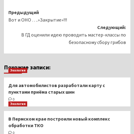
Навигация
Предыдущий
Вот и ОНО ….»Закрытие»!!!
записи
Следующий:
В ГД оценили идею проводить мастер-классы по
безопасному сбору грибов
Похожие записи:
Экология
Для автомобилистов разработали карту с
пунктами приёма старых шин
0
Экология
В Пермском крае построили новый комплекс
обработки ТКО
0