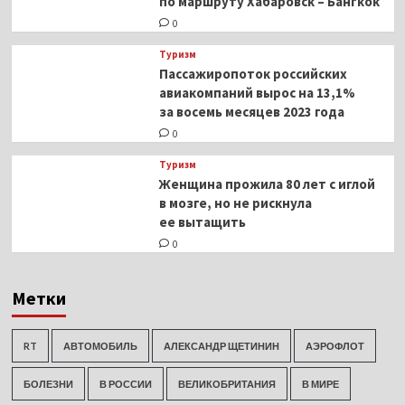
по маршруту Хабаровск – Бангкок
0
Туризм
Пассажиропоток российских
авиакомпаний вырос на 13,1%
за восемь месяцев 2023 года
0
Туризм
Женщина прожила 80 лет с иглой
в мозге, но не рискнула
ее вытащить
0
Метки
RT
АВТОМОБИЛЬ
АЛЕКСАНДР ЩЕТИНИН
АЭРОФЛОТ
БОЛЕЗНИ
В РОССИИ
ВЕЛИКОБРИТАНИЯ
В МИРЕ