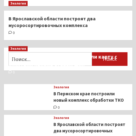
Экология
В Ярославской области построят два
мусоросортировочных комплекса
0
Экология
Найти:
Для автомобилистов разработали карту с
пунктами приёма старых шин
0
Экология
В Пермском крае построили
новый комплекс обработки ТКО
0
Экология
В Ярославской области построят
два мусоросортировочных