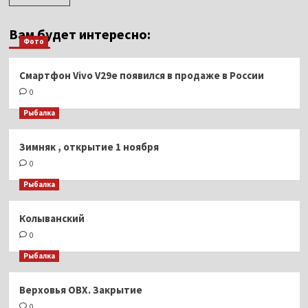
Вам будет интересно:
Фото
Смартфон Vivo V29e появился в продаже в России
0
Рыбалка
Зимняк , открытие 1 ноября
0
Рыбалка
Колыванский
0
Рыбалка
Верховья ОВХ. Закрытие
0