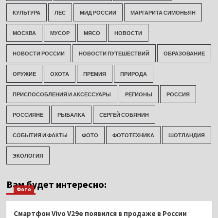
КУЛЬТУРА
ЛЕС
МИД РОССИИ
МАРГАРИТА СИМОНЬЯН
МОСКВА
МУСОР
МЯСО
НОВОСТИ
НОВОСТИ РОССИИ
НОВОСТИ ПУТЕШЕСТВИЙ
ОБРАЗОВАНИЕ
ОРУЖИЕ
ОХОТА
ПРЕМИЯ
ПРИРОДА
ПРИСПОСОБЛЕНИЯ И АКСЕССУАРЫ
РЕГИОНЫ
РОССИЯ
РОССИЯНЕ
РЫБАЛКА
СЕРГЕЙ СОБЯНИН
СОБЫТИЯ И ФАКТЫ
ФОТО
ФОТОТЕХНИКА
ШОТЛАНДИЯ
ЭКОЛОГИЯ
Вам будет интересно:
Фото
Смартфон Vivo V29e появился в продаже в России