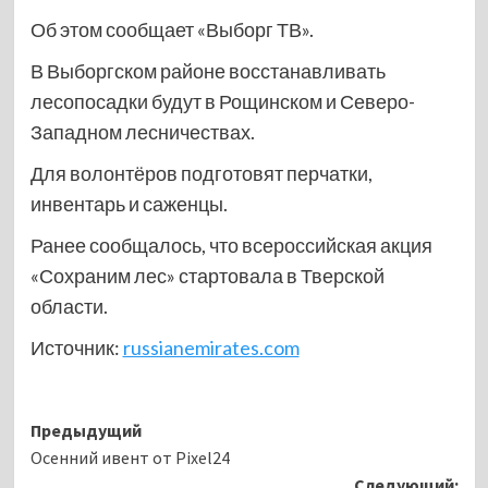
Об этом сообщает «Выборг ТВ».
В Выборгском районе восстанавливать
лесопосадки будут в Рощинском и Северо-
Западном лесничествах.
Для волонтёров подготовят перчатки,
инвентарь и саженцы.
Ранее сообщалось, что всероссийская акция
«Сохраним лес» стартовала в Тверской
области.
Источник:
russianemirates.com
Навигация
Предыдущий
Осенний ивент от Pixel24
записи
Следующий: