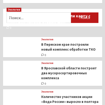
Экология
Найти:
Для автомобилистов разработали карту с
пунктами приёма старых шин
0
Экология
В Пермском крае построили
новый комплекс обработки ТКО
0
Экология
В Ярославской области построят
два мусоросортировочных
комплекса
0
Экология
Количество участников акции
«Вода России» выросло в полтора