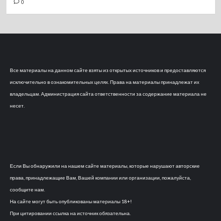
0
Все материалы на данном сайте взяты из открытых источников и предоставляются
исключительно в ознакомительных целях. Права на материалы принадлежат их
владельцам. Администрация сайта ответственности за содержание материала не
несет.
Если Вы обнаружили на нашем сайте материалы, которые нарушают авторские
права, принадлежащие Вам, Вашей компании или организации, пожалуйста,
сообщите нам.
На сайте могут быть опубликованы материалы 18+!
При цитировании ссылка на источник обязательна.