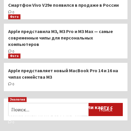
Смартфон Vivo V29e появился в продаже в России
0
Фото
Apple представила M3, M3 Pro и M3 Max — самые
современные чипы для персональных
компьютеров
0
Фото
Apple представляет новый MacBook Pro 14 и 16 на
чипах семейства M3
0
Экология
Найти:
Для автомобилистов разработали карту с
пунктами приёма старых шин
0