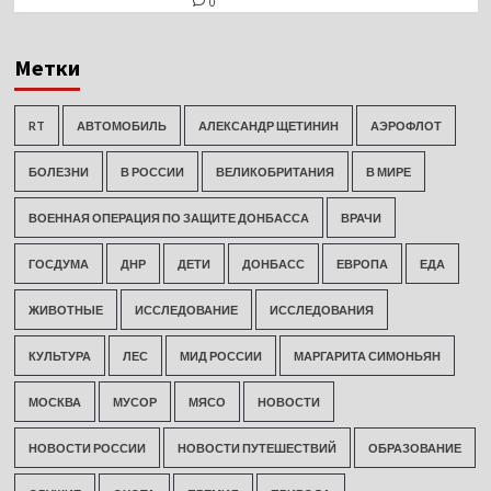
0
Метки
RT
АВТОМОБИЛЬ
АЛЕКСАНДР ЩЕТИНИН
АЭРОФЛОТ
БОЛЕЗНИ
В РОССИИ
ВЕЛИКОБРИТАНИЯ
В МИРЕ
ВОЕННАЯ ОПЕРАЦИЯ ПО ЗАЩИТЕ ДОНБАССА
ВРАЧИ
ГОСДУМА
ДНР
ДЕТИ
ДОНБАСС
ЕВРОПА
ЕДА
ЖИВОТНЫЕ
ИССЛЕДОВАНИЕ
ИССЛЕДОВАНИЯ
КУЛЬТУРА
ЛЕС
МИД РОССИИ
МАРГАРИТА СИМОНЬЯН
МОСКВА
МУСОР
МЯСО
НОВОСТИ
НОВОСТИ РОССИИ
НОВОСТИ ПУТЕШЕСТВИЙ
ОБРАЗОВАНИЕ