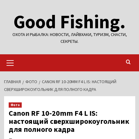
Перейти
Good Fishing.
к
содержимому
ОХОТА И РЫБАЛКА: НОВОСТИ, ЛАЙВХАКИ, ТУРИЗМ, СНАСТИ,
СЕКРЕТЫ.
Основное
меню
ГЛАВНАЯ
ФОТО
CANON RF 10-20MM F4 L IS: НАСТОЯЩИЙ
СВЕРХШИРОКОУГОЛЬНИК ДЛЯ ПОЛНОГО КАДРА
Фото
Canon RF 10-20mm F4 L IS:
настоящий сверхширокоугольник
для полного кадра