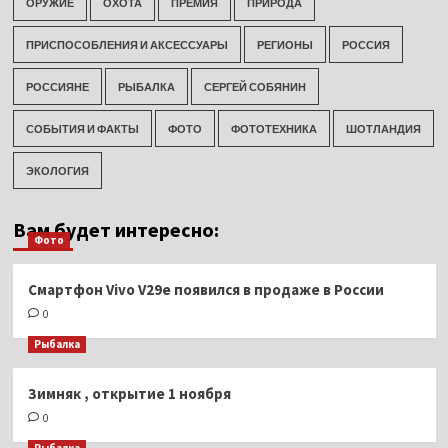
ОРУЖИЕ
ОХОТА
ПРЕМИЯ
ПРИРОДА
ПРИСПОСОБЛЕНИЯ И АКСЕССУАРЫ
РЕГИОНЫ
РОССИЯ
РОССИЯНЕ
РЫБАЛКА
СЕРГЕЙ СОБЯНИН
СОБЫТИЯ И ФАКТЫ
ФОТО
ФОТОТЕХНИКА
ШОТЛАНДИЯ
ЭКОЛОГИЯ
Вам будет интересно:
Фото
Смартфон Vivo V29e появился в продаже в России
0
Рыбалка
Зимняк , открытие 1 ноября
0