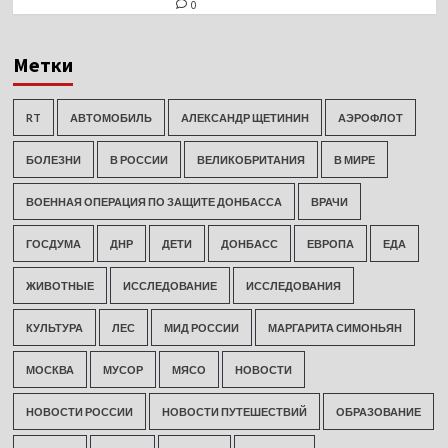
0
Метки
RT
АВТОМОБИЛЬ
АЛЕКСАНДР ЩЕТИНИН
АЭРОФЛОТ
БОЛЕЗНИ
В РОССИИ
ВЕЛИКОБРИТАНИЯ
В МИРЕ
ВОЕННАЯ ОПЕРАЦИЯ ПО ЗАЩИТЕ ДОНБАССА
ВРАЧИ
ГОСДУМА
ДНР
ДЕТИ
ДОНБАСС
ЕВРОПА
ЕДА
ЖИВОТНЫЕ
ИССЛЕДОВАНИЕ
ИССЛЕДОВАНИЯ
КУЛЬТУРА
ЛЕС
МИД РОССИИ
МАРГАРИТА СИМОНЬЯН
МОСКВА
МУСОР
МЯСО
НОВОСТИ
НОВОСТИ РОССИИ
НОВОСТИ ПУТЕШЕСТВИЙ
ОБРАЗОВАНИЕ