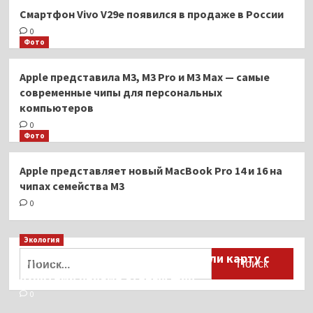
Смартфон Vivo V29e появился в продаже в России
0
Фото
Apple представила M3, M3 Pro и M3 Max — самые
современные чипы для персональных
компьютеров
0
Фото
Apple представляет новый MacBook Pro 14 и 16 на
чипах семейства M3
0
Экология
Найти:
Для автомобилистов разработали карту с
пунктами приёма старых шин
0