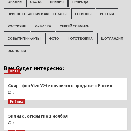
ОРУЖИЕ
ОХОТА
ПРЕМИЯ
ПРИРОДА
ПРИСПОСОБЛЕНИЯ И АКСЕССУАРЫ
РЕГИОНЫ
РОССИЯ
РОССИЯНЕ
РЫБАЛКА
СЕРГЕЙ СОБЯНИН
СОБЫТИЯ И ФАКТЫ
ФОТО
ФОТОТЕХНИКА
ШОТЛАНДИЯ
ЭКОЛОГИЯ
Вам будет интересно:
Фото
Смартфон Vivo V29e появился в продаже в России
0
Рыбалка
Зимняк , открытие 1 ноября
0