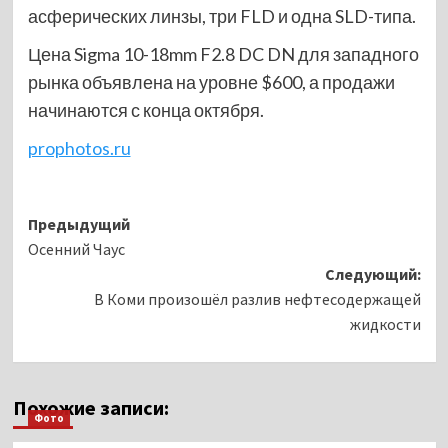
асферических линзы, три FLD и одна SLD-типа.
Цена Sigma 10-18mm F2.8 DC DN для западного
рынка объявлена на уровне $600, а продажи
начинаются с конца октября.
prophotos.ru
Навигация
Предыдущий
Осенний Чаус
записи
Следующий:
В Коми произошёл разлив нефтесодержащей
жидкости
Похожие записи:
Фото