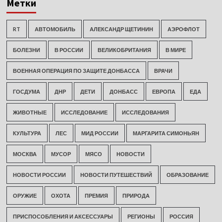
Метки
RT
АВТОМОБИЛЬ
АЛЕКСАНДР ЩЕТИНИН
АЭРОФЛОТ
БОЛЕЗНИ
В РОССИИ
ВЕЛИКОБРИТАНИЯ
В МИРЕ
ВОЕННАЯ ОПЕРАЦИЯ ПО ЗАЩИТЕ ДОНБАССА
ВРАЧИ
ГОСДУМА
ДНР
ДЕТИ
ДОНБАСС
ЕВРОПА
ЕДА
ЖИВОТНЫЕ
ИССЛЕДОВАНИЕ
ИССЛЕДОВАНИЯ
КУЛЬТУРА
ЛЕС
МИД РОССИИ
МАРГАРИТА СИМОНЬЯН
МОСКВА
МУСОР
МЯСО
НОВОСТИ
НОВОСТИ РОССИИ
НОВОСТИ ПУТЕШЕСТВИЙ
ОБРАЗОВАНИЕ
ОРУЖИЕ
ОХОТА
ПРЕМИЯ
ПРИРОДА
ПРИСПОСОБЛЕНИЯ И АКСЕССУАРЫ
РЕГИОНЫ
РОССИЯ