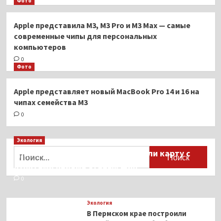
Фото
Apple представила M3, M3 Pro и M3 Max — самые
современные чипы для персональных
компьютеров
0
Фото
Apple представляет новый MacBook Pro 14 и 16 на
чипах семейства M3
0
Экология
Найти:
Для автомобилистов разработали карту с
пунктами приёма старых шин
0
Экология
В Пермском крае построили