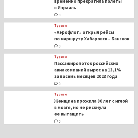
временно прекратила полеты
в Израиль
0
Туризм
«Аэрофлот» открыл рейсы
по маршруту Хабаровск – Бангкок
0
Туризм
Пассажиропоток российских
авиакомпаний вырос на 13,1%
за восемь месяцев 2023 года
0
Туризм
Женщина прожила 80 лет с иглой
в мозге, но не рискнула
ее вытащить
0