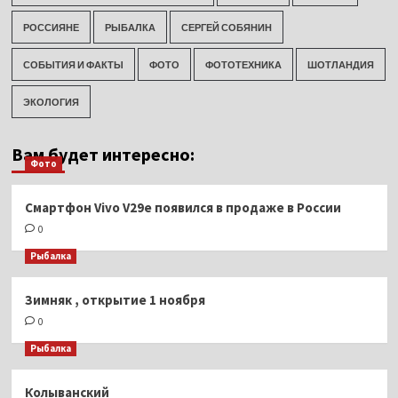
РОССИЯНЕ
РЫБАЛКА
СЕРГЕЙ СОБЯНИН
СОБЫТИЯ И ФАКТЫ
ФОТО
ФОТОТЕХНИКА
ШОТЛАНДИЯ
ЭКОЛОГИЯ
Вам будет интересно:
Фото
Смартфон Vivo V29e появился в продаже в России
0
Рыбалка
Зимняк , открытие 1 ноября
0
Рыбалка
Колыванский