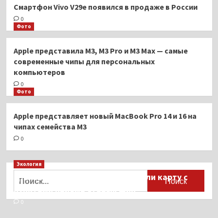
Смартфон Vivo V29e появился в продаже в России
0
Фото
Apple представила M3, M3 Pro и M3 Max — самые
современные чипы для персональных
компьютеров
0
Фото
Apple представляет новый MacBook Pro 14 и 16 на
чипах семейства M3
0
Экология
Найти:
Для автомобилистов разработали карту с
пунктами приёма старых шин
0