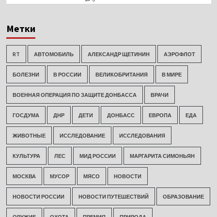
Метки
RT
АВТОМОБИЛЬ
АЛЕКСАНДР ЩЕТИНИН
АЭРОФЛОТ
БОЛЕЗНИ
В РОССИИ
ВЕЛИКОБРИТАНИЯ
В МИРЕ
ВОЕННАЯ ОПЕРАЦИЯ ПО ЗАЩИТЕ ДОНБАССА
ВРАЧИ
ГОСДУМА
ДНР
ДЕТИ
ДОНБАСС
ЕВРОПА
ЕДА
ЖИВОТНЫЕ
ИССЛЕДОВАНИЕ
ИССЛЕДОВАНИЯ
КУЛЬТУРА
ЛЕС
МИД РОССИИ
МАРГАРИТА СИМОНЬЯН
МОСКВА
МУСОР
МЯСО
НОВОСТИ
НОВОСТИ РОССИИ
НОВОСТИ ПУТЕШЕСТВИЙ
ОБРАЗОВАНИЕ
ОРУЖИЕ
ОХОТА
ПРЕМИЯ
ПРИРОДА