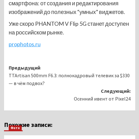
смартфона: от создания и редактирования
изображений до полезных “умных” виджетов.
Уже скоро PHANTOM V Flip 5G станет доступен
на российском рынке.
prophotos.ru
Навигация
Предыдущий
TTArtisan 500mm F6.3: полнокадровый телевик за $330
записи
— в чём подвох?
Следующий:
Осенний ивент от Pixel24
Похожие записи:
Фото