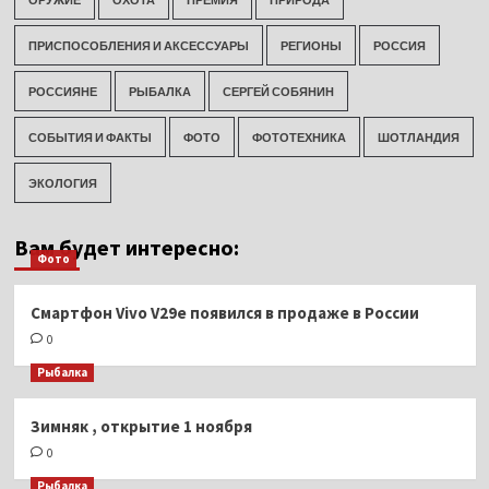
ПРИСПОСОБЛЕНИЯ И АКСЕССУАРЫ
РЕГИОНЫ
РОССИЯ
РОССИЯНЕ
РЫБАЛКА
СЕРГЕЙ СОБЯНИН
СОБЫТИЯ И ФАКТЫ
ФОТО
ФОТОТЕХНИКА
ШОТЛАНДИЯ
ЭКОЛОГИЯ
Вам будет интересно:
Фото
Смартфон Vivo V29e появился в продаже в России
0
Рыбалка
Зимняк , открытие 1 ноября
0
Рыбалка