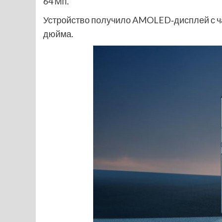
64 Мп.
Устройство получило AMOLED‑дисплей с ча
дюйма.