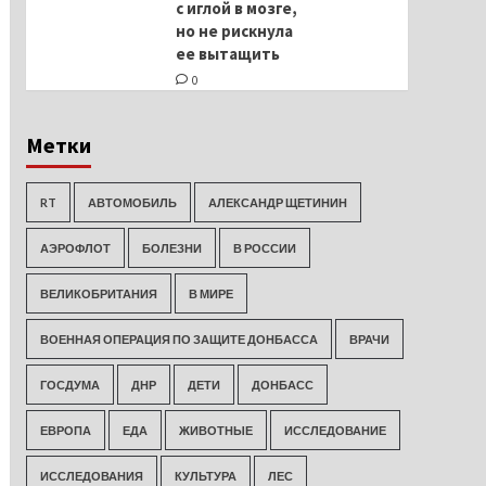
с иглой в мозге,
но не рискнула
ее вытащить
0
Метки
RT
АВТОМОБИЛЬ
АЛЕКСАНДР ЩЕТИНИН
АЭРОФЛОТ
БОЛЕЗНИ
В РОССИИ
ВЕЛИКОБРИТАНИЯ
В МИРЕ
ВОЕННАЯ ОПЕРАЦИЯ ПО ЗАЩИТЕ ДОНБАССА
ВРАЧИ
ГОСДУМА
ДНР
ДЕТИ
ДОНБАСС
ЕВРОПА
ЕДА
ЖИВОТНЫЕ
ИССЛЕДОВАНИЕ
ИССЛЕДОВАНИЯ
КУЛЬТУРА
ЛЕС