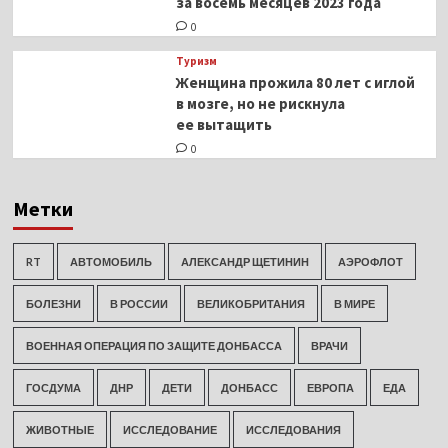
за восемь месяцев 2023 года
0
Туризм
Женщина прожила 80 лет с иглой
в мозге, но не рискнула
ее вытащить
0
Метки
RT
АВТОМОБИЛЬ
АЛЕКСАНДР ЩЕТИНИН
АЭРОФЛОТ
БОЛЕЗНИ
В РОССИИ
ВЕЛИКОБРИТАНИЯ
В МИРЕ
ВОЕННАЯ ОПЕРАЦИЯ ПО ЗАЩИТЕ ДОНБАССА
ВРАЧИ
ГОСДУМА
ДНР
ДЕТИ
ДОНБАСС
ЕВРОПА
ЕДА
ЖИВОТНЫЕ
ИССЛЕДОВАНИЕ
ИССЛЕДОВАНИЯ