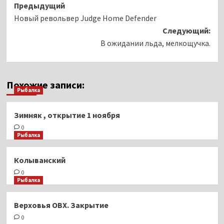
Навигация
Предыдущий
Новый револьвер Judge Home Defender
записи
Следующий:
В ожидании льда, мелкощучка.
Похожие записи:
Рыбалка
Зимняк , открытие 1 ноября
0
Рыбалка
Колыванский
0
Рыбалка
Верховья ОВХ. Закрытие
0