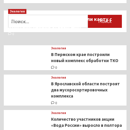
Экология
Найти:
Для автомобилистов разработали карту с
пунктами приёма старых шин
0
Экология
В Пермском крае построили
новый комплекс обработки ТКО
0
Экология
В Ярославской области построят
два мусоросортировочных
комплекса
0
Экология
Количество участников акции
«Вода России» выросло в полтора