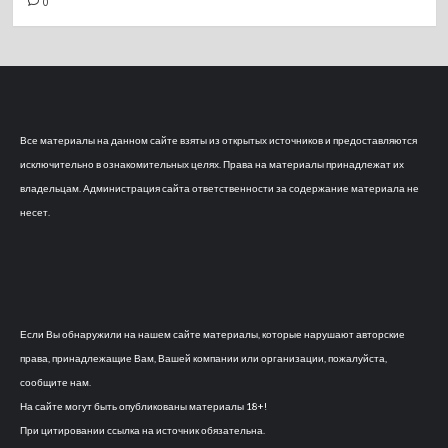
0
Все материалы на данном сайте взяты из открытых источников и предоставляются
исключительно в ознакомительных целях. Права на материалы принадлежат их
владельцам. Администрация сайта ответственности за содержание материала не
несет.
Если Вы обнаружили на нашем сайте материалы, которые нарушают авторские
права, принадлежащие Вам, Вашей компании или организации, пожалуйста,
сообщите нам.
На сайте могут быть опубликованы материалы 18+!
При цитировании ссылка на источник обязательна.