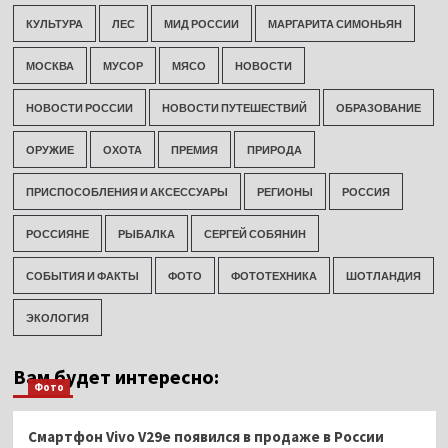
КУЛЬТУРА
ЛЕС
МИД РОССИИ
МАРГАРИТА СИМОНЬЯН
МОСКВА
МУСОР
МЯСО
НОВОСТИ
НОВОСТИ РОССИИ
НОВОСТИ ПУТЕШЕСТВИЙ
ОБРАЗОВАНИЕ
ОРУЖИЕ
ОХОТА
ПРЕМИЯ
ПРИРОДА
ПРИСПОСОБЛЕНИЯ И АКСЕССУАРЫ
РЕГИОНЫ
РОССИЯ
РОССИЯНЕ
РЫБАЛКА
СЕРГЕЙ СОБЯНИН
СОБЫТИЯ И ФАКТЫ
ФОТО
ФОТОТЕХНИКА
ШОТЛАНДИЯ
ЭКОЛОГИЯ
Вам будет интересно:
Фото
Смартфон Vivo V29e появился в продаже в России