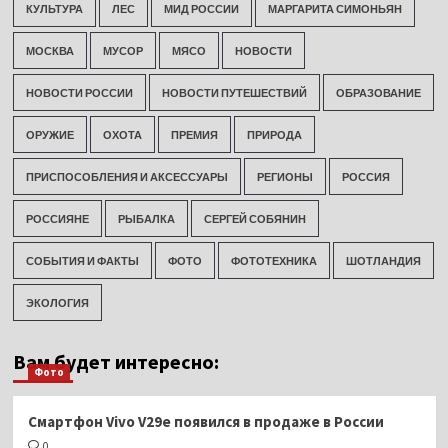
КУЛЬТУРА
ЛЕС
МИД РОССИИ
МАРГАРИТА СИМОНЬЯН
МОСКВА
МУСОР
МЯСО
НОВОСТИ
НОВОСТИ РОССИИ
НОВОСТИ ПУТЕШЕСТВИЙ
ОБРАЗОВАНИЕ
ОРУЖИЕ
ОХОТА
ПРЕМИЯ
ПРИРОДА
ПРИСПОСОБЛЕНИЯ И АКСЕССУАРЫ
РЕГИОНЫ
РОССИЯ
РОССИЯНЕ
РЫБАЛКА
СЕРГЕЙ СОБЯНИН
СОБЫТИЯ И ФАКТЫ
ФОТО
ФОТОТЕХНИКА
ШОТЛАНДИЯ
ЭКОЛОГИЯ
Вам будет интересно:
Фото
Смартфон Vivo V29e появился в продаже в России
0