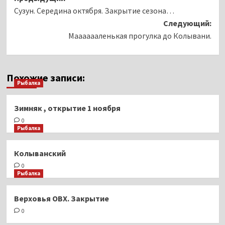
Сузун. Середина октября. Закрытие сезона…
записи
Следующий:
Мааааааленькая прогулка до Колывани.
Похожие записи:
Рыбалка
Зимняк , открытие 1 ноября
0
Рыбалка
Колыванский
0
Рыбалка
Верховья ОВХ. Закрытие
0