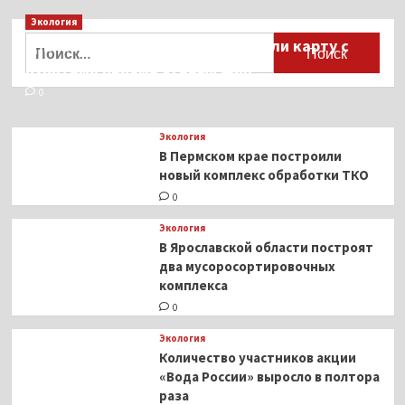
Экология
Найти:
Для автомобилистов разработали карту с
пунктами приёма старых шин
0
Экология
В Пермском крае построили
новый комплекс обработки ТКО
0
Экология
В Ярославской области построят
два мусоросортировочных
комплекса
0
Экология
Количество участников акции
«Вода России» выросло в полтора
раза