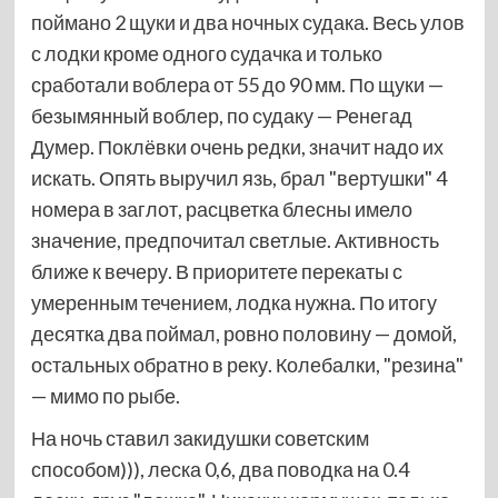
поймано 2 щуки и два ночных судака. Весь улов
с лодки кроме одного судачка и только
сработали воблера от 55 до 90 мм. По щуки —
безымянный воблер, по судаку — Ренегад
Думер. Поклёвки очень редки, значит надо их
искать. Опять выручил язь, брал "вертушки" 4
номера в заглот, расцветка блесны имело
значение, предпочитал светлые. Активность
ближе к вечеру. В приоритете перекаты с
умеренным течением, лодка нужна. По итогу
десятка два поймал, ровно половину — домой,
остальных обратно в реку. Колебалки, "резина"
— мимо по рыбе.
На ночь ставил закидушки советским
способом))), леска 0,6, два поводка на 0.4