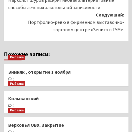
записи
способы лечения алкогольной зависимости
Следующий:
Портфолио-ревю в фирменном выставочно-
торговом центре «Зенит» в ГУМе.
Похожие записи:
Рыбалка
Зимняк , открытие 1 ноября
0
Рыбалка
Колыванский
0
Рыбалка
Верховья ОВХ. Закрытие