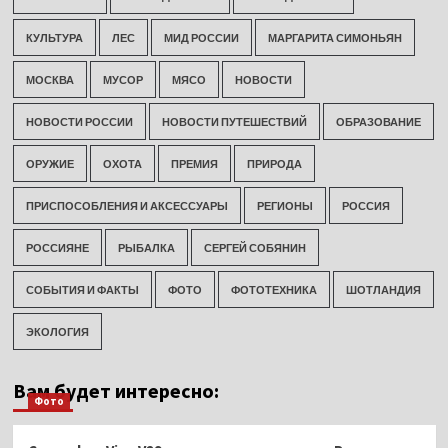
КУЛЬТУРА
ЛЕС
МИД РОССИИ
МАРГАРИТА СИМОНЬЯН
МОСКВА
МУСОР
МЯСО
НОВОСТИ
НОВОСТИ РОССИИ
НОВОСТИ ПУТЕШЕСТВИЙ
ОБРАЗОВАНИЕ
ОРУЖИЕ
ОХОТА
ПРЕМИЯ
ПРИРОДА
ПРИСПОСОБЛЕНИЯ И АКСЕССУАРЫ
РЕГИОНЫ
РОССИЯ
РОССИЯНЕ
РЫБАЛКА
СЕРГЕЙ СОБЯНИН
СОБЫТИЯ И ФАКТЫ
ФОТО
ФОТОТЕХНИКА
ШОТЛАНДИЯ
ЭКОЛОГИЯ
Вам будет интересно:
Фото