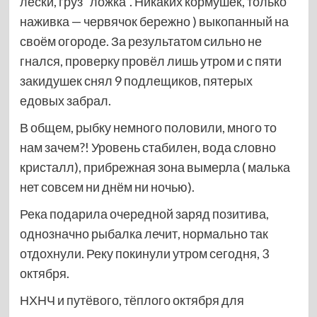
лески, груз "ложка". Никаких кормушек, только
наживка — червячок бережно ) выкопанный на
своём огороде. За результатом сильно не
гнался, проверку провёл лишь утром и с пяти
закидушек снял 9 подлещиков, пятерых
едовых забрал.
В общем, рыбку немного половили, много то
нам зачем?! Уровень стабилен, вода словно
кристалл), прибрежная зона вымерла ( малька
нет совсем ни днём ни ночью).
Река подарила очередной заряд позитива,
однозначно рыбалка лечит, нормально так
отдохнули. Реку покинули утром сегодня, 3
октября.
НХНЧ и путёвого, тёплого октября для