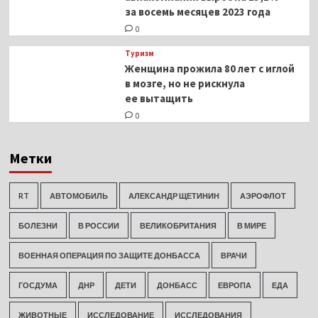
за восемь месяцев 2023 года
0
Туризм
Женщина прожила 80 лет с иглой
в мозге, но не рискнула
ее вытащить
0
Метки
RT
АВТОМОБИЛЬ
АЛЕКСАНДР ЩЕТИНИН
АЭРОФЛОТ
БОЛЕЗНИ
В РОССИИ
ВЕЛИКОБРИТАНИЯ
В МИРЕ
ВОЕННАЯ ОПЕРАЦИЯ ПО ЗАЩИТЕ ДОНБАССА
ВРАЧИ
ГОСДУМА
ДНР
ДЕТИ
ДОНБАСС
ЕВРОПА
ЕДА
ЖИВОТНЫЕ
ИССЛЕДОВАНИЕ
ИССЛЕДОВАНИЯ