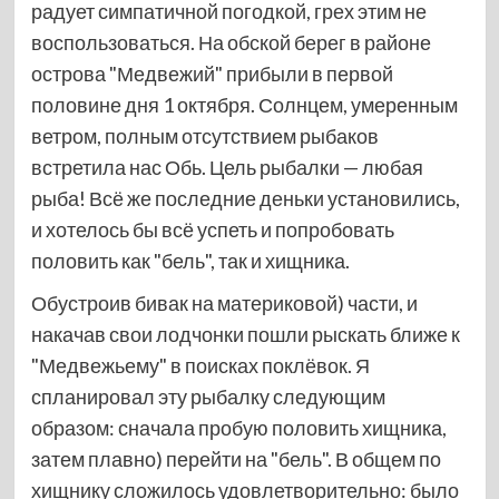
радует симпатичной погодкой, грех этим не
воспользоваться. На обской берег в районе
острова "Медвежий" прибыли в первой
половине дня 1 октября. Солнцем, умеренным
ветром, полным отсутствием рыбаков
встретила нас Обь. Цель рыбалки — любая
рыба! Всё же последние деньки установились,
и хотелось бы всё успеть и попробовать
половить как "бель", так и хищника.
Обустроив бивак на материковой) части, и
накачав свои лодчонки пошли рыскать ближе к
"Медвежьему" в поисках поклёвок. Я
спланировал эту рыбалку следующим
образом: сначала пробую половить хищника,
затем плавно) перейти на "бель". В общем по
хищнику сложилось удовлетворительно: было