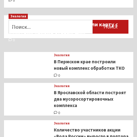
0
Экология
Найти:
Для автомобилистов разработали карту с
пунктами приёма старых шин
0
Экология
В Пермском крае построили
новый комплекс обработки ТКО
0
Экология
В Ярославской области построят
два мусоросортировочных
комплекса
0
Экология
Количество участников акции
«Вода России» выросло в полтора