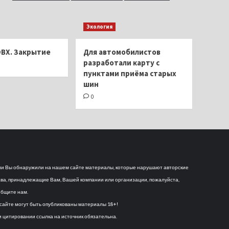
Экология
ОВХ. Закрытие
Для автомобилистов
разработали карту с
пунктами приёма старых
шин
0
и Вы обнаружили на нашем сайте материалы, которые нарушают авторские
ва, принадлежащие Вам, Вашей компании или организации, пожалуйста,
бщите нам.
сайте могут быть опубликованы материалы 18+!
 цитировании ссылка на источник обязательна.