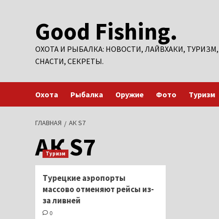
Перейти
Good Fishing.
к
содержимому
ОХОТА И РЫБАЛКА: НОВОСТИ, ЛАЙВХАКИ, ТУРИЗМ,
СНАСТИ, СЕКРЕТЫ.
Охота
Рыбалка
Оружие
Фото
Туризм
ГЛАВНАЯ
АК S7
АК S7
Туризм
Турецкие аэропорты
массово отменяют рейсы из-
за ливней
0