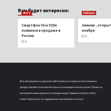
Вам будет интересно:
Фото
Рыбалка
Смартфон Vivo V29e
Зимняк , открыт
появился в продаже в
ноября
России
0
0
Все материалы на данном сайте взяты из открытых источников и
предоставляются исключительно в ознакомительных целях. Права на
материалы принадлежат их владельцам. Администрация сайта
ответственности за содержание материала не несет.