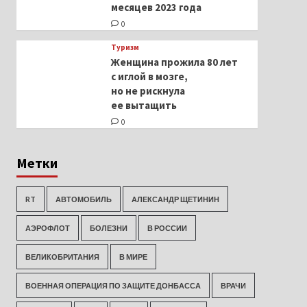
месяцев 2023 года
0
Туризм
Женщина прожила 80 лет
с иглой в мозге,
но не рискнула
ее вытащить
0
Метки
RT
АВТОМОБИЛЬ
АЛЕКСАНДР ЩЕТИНИН
АЭРОФЛОТ
БОЛЕЗНИ
В РОССИИ
ВЕЛИКОБРИТАНИЯ
В МИРЕ
ВОЕННАЯ ОПЕРАЦИЯ ПО ЗАЩИТЕ ДОНБАССА
ВРАЧИ