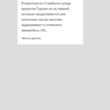
В аэропортах Стамбула и ряда
курортов Турции из-за ливней,
которые продолжаются уже
несколько часов, массово
задерживают и отменяют
авиарейсы. Об...
Прочитать
Читать далее
больше
о
Турецкие
аэропорты
массово
отменяют
рейсы
из-
за
ливней