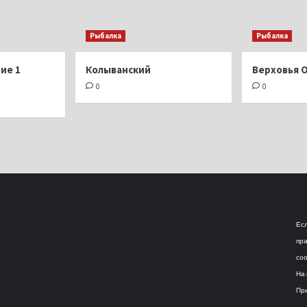
Рыбалка
Рыбалка
ие 1
Колыванский
Верховья 
0
0
Есл
пра
соо
На 
При