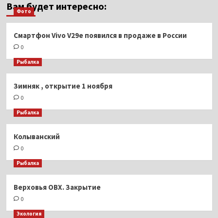
Вам будет интересно:
Фото
Смартфон Vivo V29e появился в продаже в России
0
Рыбалка
Зимняк , открытие 1 ноября
0
Рыбалка
Колыванский
0
Рыбалка
Верховья ОВХ. Закрытие
0
Экология