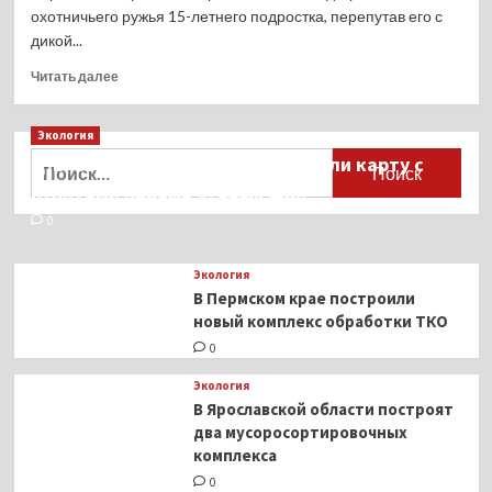
охотничьего ружья 15-летнего подростка, перепутав его с
дикой...
Прочитать
Читать далее
больше
о
Экология
Охотник
из
Найти:
Для автомобилистов разработали карту с
Югры
пунктами приёма старых шин
принял
подростка
0
за
гуся
Экология
и
В Пермском крае построили
выстрелил
новый комплекс обработки ТКО
в
него
0
Экология
В Ярославской области построят
два мусоросортировочных
комплекса
0