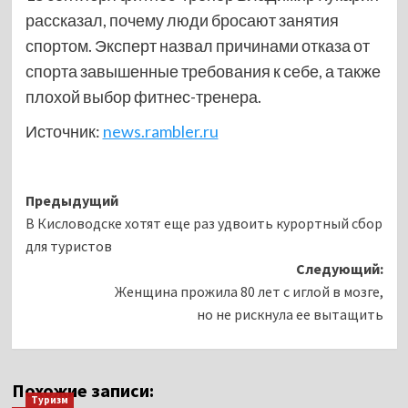
рассказал, почему люди бросают занятия
спортом. Эксперт назвал причинами отказа от
спорта завышенные требования к себе, а также
плохой выбор фитнес-тренера.
Источник:
news.rambler.ru
Навигация
Предыдущий
В Кисловодске хотят еще раз удвоить курортный сбор
записи
для туристов
Следующий:
Женщина прожила 80 лет с иглой в мозге,
но не рискнула ее вытащить
Похожие записи:
Туризм