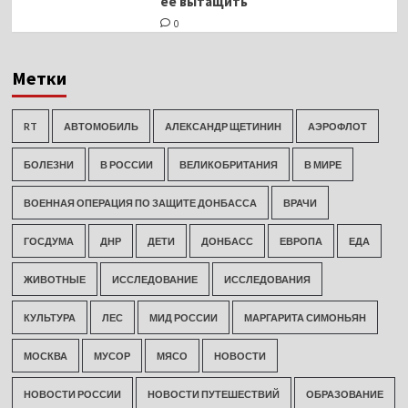
ее вытащить
0
Метки
RT
АВТОМОБИЛЬ
АЛЕКСАНДР ЩЕТИНИН
АЭРОФЛОТ
БОЛЕЗНИ
В РОССИИ
ВЕЛИКОБРИТАНИЯ
В МИРЕ
ВОЕННАЯ ОПЕРАЦИЯ ПО ЗАЩИТЕ ДОНБАССА
ВРАЧИ
ГОСДУМА
ДНР
ДЕТИ
ДОНБАСС
ЕВРОПА
ЕДА
ЖИВОТНЫЕ
ИССЛЕДОВАНИЕ
ИССЛЕДОВАНИЯ
КУЛЬТУРА
ЛЕС
МИД РОССИИ
МАРГАРИТА СИМОНЬЯН
МОСКВА
МУСОР
МЯСО
НОВОСТИ
НОВОСТИ РОССИИ
НОВОСТИ ПУТЕШЕСТВИЙ
ОБРАЗОВАНИЕ