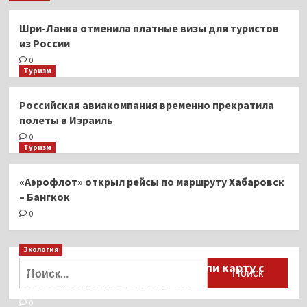
Шри-Ланка отменила платные визы для туристов
из России
0
Туризм
Российская авиакомпания временно прекратила
полеты в Израиль
0
Туризм
«Аэрофлот» открыл рейсы по маршруту Хабаровск
– Бангкок
0
Экология
Найти:
Для автомобилистов разработали карту с
пунктами приёма старых шин
0