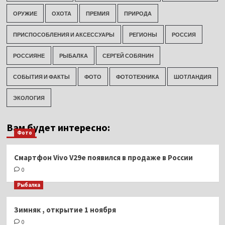
ОРУЖИЕ
ОХОТА
ПРЕМИЯ
ПРИРОДА
ПРИСПОСОБЛЕНИЯ И АКСЕССУАРЫ
РЕГИОНЫ
РОССИЯ
РОССИЯНЕ
РЫБАЛКА
СЕРГЕЙ СОБЯНИН
СОБЫТИЯ И ФАКТЫ
ФОТО
ФОТОТЕХНИКА
ШОТЛАНДИЯ
ЭКОЛОГИЯ
Вам будет интересно:
Фото
Смартфон Vivo V29e появился в продаже в России
0
Рыбалка
Зимняк , открытие 1 ноября
0