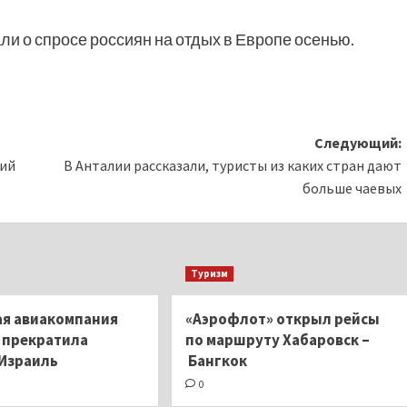
али о спросе россиян на отдых в Европе осенью.
Следующий:
вий
В Анталии рассказали, туристы из каких стран дают
больше чаевых
Туризм
ая авиакомпания
«Аэрофлот» открыл рейсы
 прекратила
по маршруту Хабаровск –
 Израиль
Бангкок
0