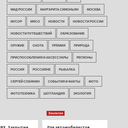
МИД РОССИИ
МАРГАРИТА СИМОНЬЯН
МОСКВА
МУСОР
МЯСО
НОВОСТИ
НОВОСТИ РОССИИ
НОВОСТИ ПУТЕШЕСТВИЙ
ОБРАЗОВАНИЕ
ОРУЖИЕ
ОХОТА
ПРЕМИЯ
ПРИРОДА
ПРИСПОСОБЛЕНИЯ И АКСЕССУАРЫ
РЕГИОНЫ
РОССИЯ
РОССИЯНЕ
РЫБАЛКА
СЕРГЕЙ СОБЯНИН
СОБЫТИЯ И ФАКТЫ
ФОТО
ФОТОТЕХНИКА
ШОТЛАНДИЯ
ЭКОЛОГИЯ
Экология
ОВХ. Закрытие
Для автомобилистов