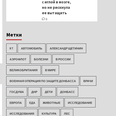
с иглой в мозге,
но не рискнула
ее вытащить
0
Метки
RT
АВТОМОБИЛЬ
АЛЕКСАНДР ЩЕТИНИН
АЭРОФЛОТ
БОЛЕЗНИ
В РОССИИ
ВЕЛИКОБРИТАНИЯ
В МИРЕ
ВОЕННАЯ ОПЕРАЦИЯ ПО ЗАЩИТЕ ДОНБАССА
ВРАЧИ
ГОСДУМА
ДНР
ДЕТИ
ДОНБАСС
ЕВРОПА
ЕДА
ЖИВОТНЫЕ
ИССЛЕДОВАНИЕ
ИССЛЕДОВАНИЯ
КУЛЬТУРА
ЛЕС