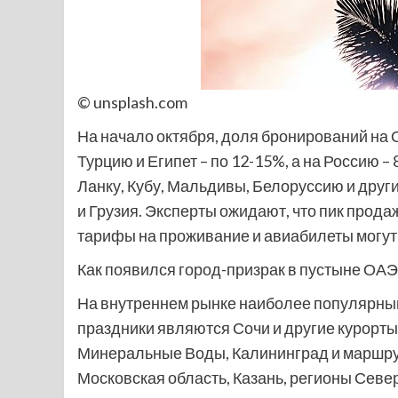
© unsplash.com
На начало октября, доля бронирований на 
Турцию и Египет – по 12-15%, а на Россию 
Ланку, Кубу, Мальдивы, Белоруссию и други
и Грузия. Эксперты ожидают, что пик прода
тарифы на проживание и авиабилеты могут
Как появился город-призрак в пустыне ОАЭ
На внутреннем рынке наиболее популярны
праздники являются Сочи и другие курорты
Минеральные Воды, Калининград и маршрут
Московская область, Казань, регионы Севе