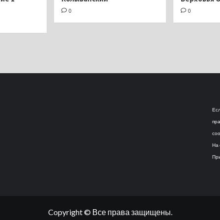
0
0
Есл
пра
соо
На 
При
Copyright © Все права защищены.