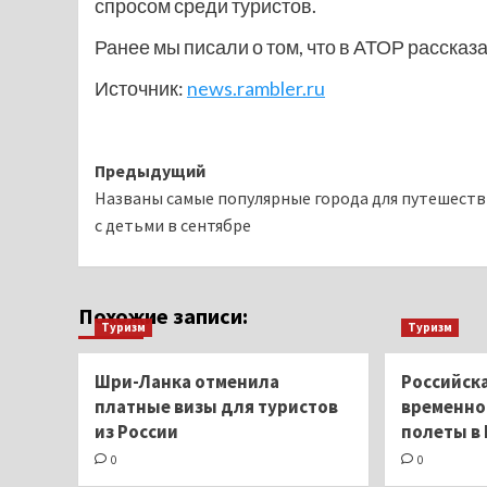
спросом среди туристов.
Ранее мы писали о том, что в АТОР рассказ
Источник:
news.rambler.ru
Навигация
Предыдущий
Названы самые популярные города для путешест
записи
с детьми в сентябре
Похожие записи:
Туризм
Туризм
Шри-Ланка отменила
Российск
платные визы для туристов
временно
из России
полеты в
0
0