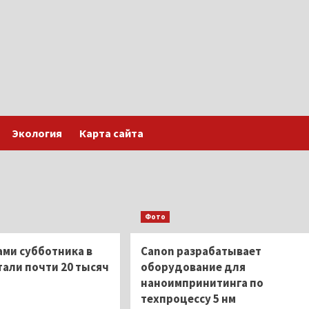
Экология
Карта сайта
Фото
ами субботника в
Canon разрабатывает
тали почти 20 тысяч
оборудование для
наноимпринитинга по
техпроцессу 5 нм