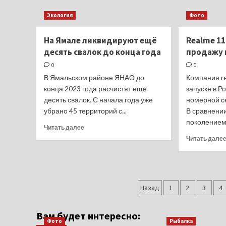
о
Мааааааленькая
Экология
Фото
прогулка
до
На Ямале ликвидируют ещё
Realme 11
Колывани.
десять свалок до конца года
продажу 
0
0
В Ямальском районе ЯНАО до
Компания r
конца 2023 года расчистят ещё
запуске в Р
десять свалок. С начала года уже
номерной се
убрано 45 территорий с...
В сравнени
поколением, 
Прочитать
Читать далее
больше
Читать дале
о
На
Ямале
ликвидируют
Пагинация
ещё
Назад
1
2
3
4
десять
записей
свалок
до
Вам будет интересно:
Фото
Рыбалка
конца