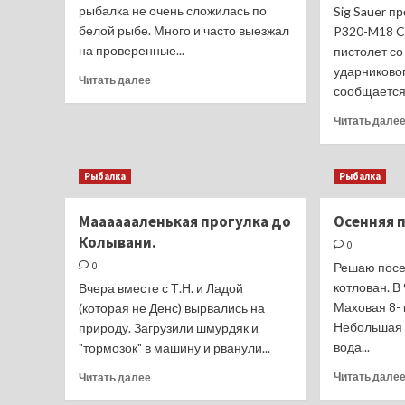
рыбалка не очень сложилась по
Sig Sauer п
V29
белой рыбе. Много и часто выезжал
P320-M18 C
на проверенные...
пистолет с
ударниковог
Прочитать
Читать далее
сообщается 
больше
о
Читать дале
Ловля
карася
в
Рыбалка
Рыбалка
Октябре!
Мааааааленькая прогулка до
Осенняя 
Колывани.
0
0
Решаю посе
котлован. В
Вчера вместе с Т.Н. и Ладой
Маховая 8- к
(которая не Денс) вырвались на
Небольшая 
природу. Загрузили шмурдяк и
вода...
"тормозок" в машину и рванули...
Прочитать
Читать дале
Читать далее
больше