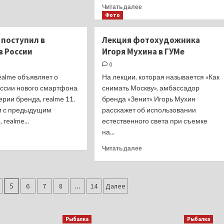
о
Прочитать
Читать далее
Осенняя
больше
Фото
плотва.
о
Сузун.
 поступил в
Лекция фотохудожника
Середина
в России
Игоря Мухина в ГУМе
октября.
Закрытие
0
сезона…
ealme объявляет о
На лекции, которая называется «Как
оссии нового смартфона
снимать Москву», амбассадор
рии бренда, realme 11.
бренда «Зенит» Игорь Мухин
и с предыдущим
расскажет об использовании
realme...
естественного света при съемке
на...
Прочитать
е
больше
Прочитать
Читать далее
о
больше
Realme
о
11
Лекция
поступил
фотохудожника
5
6
7
8
…
14
Далее
в
Игоря
продажу
Мухина
в
в
Рыбалка
Рыбалка
России
ГУМе