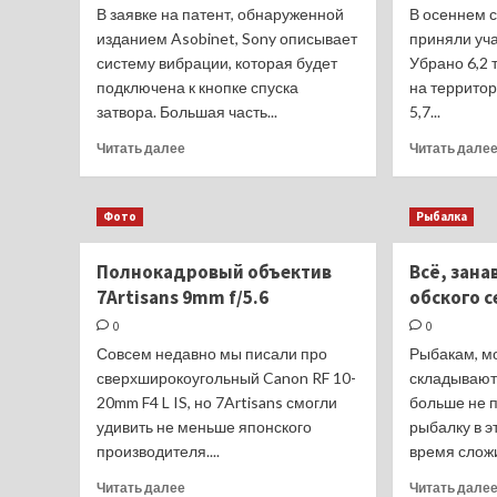
В заявке на патент, обнаруженной
В осеннем 
изданием Asobinet, Sony описывает
приняли уча
систему вибрации, которая будет
Убрано 6,2 
подключена к кнопке спуска
на террито
затвора. Большая часть...
5,7...
Прочитать
Читать далее
Читать дале
больше
о
Sony
Фото
Рыбалка
хочет
сделать
Полнокадровый объектив
Всё, зана
тактильный
отклик
7Artisans 9mm f/5.6
обского с
кнопки
0
0
спуска
Совсем недавно мы писали про
Рыбакам, мо
в
сверхширокоугольный Canon RF 10-
своих
складывают
камерах
20mm F4 L IS, но 7Artisans смогли
больше не 
удивить не меньше японского
рыбалку в э
производителя....
время сложи
Прочитать
Читать далее
Читать дале