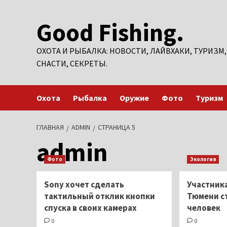
Перейти
Good Fishing.
к
содержимому
ОХОТА И РЫБАЛКА: НОВОСТИ, ЛАЙВХАКИ, ТУРИЗМ,
СНАСТИ, СЕКРЕТЫ.
Охота
Рыбалка
Оружие
Фото
Туризм
ГЛАВНАЯ
ADMIN
СТРАНИЦА 5
admin
Фото
Экология
Sony хочет сделать
Участник
тактильный отклик кнопки
Тюмени с
спуска в своих камерах
человек
0
0