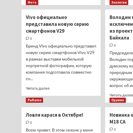
больше
Фото
Экология
о
Полнокадровый
Vivo официально
Володин 
объектив
представила новую серию
исключен
7Artisans
смартфонов V29
из проект
9mm
f/5.6
Байкала
0
Бренд Vivo официально представил
0
новую серию смартфонов Vivo V29
Председате
в рамках выставки мобильной
Володин по
портретной фотографии, которую
думскому ко
компания подготовила совместно
природным 
со...
окружающей
вопрос об и
Прочитать
Читать далее
больше
Читать дале
о
Рыбалка
Оружие
Vivo
официально
Ловля карася в Октябре!
Новинка о
представила
M18 CA
новую
0
серию
Всем привет. В этом сезоне у меня
0
смартфонов