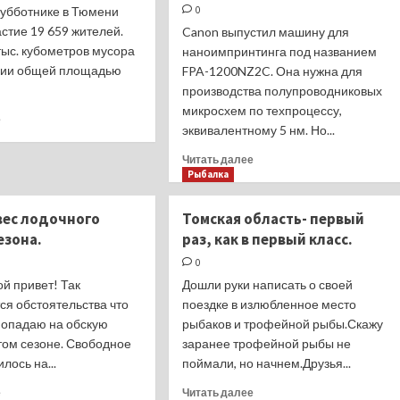
субботнике в Тюмени
0
стие 19 659 жителей.
Canon выпустил машину для
тыс. кубометров мусора
наноимпринтинга под названием
рии общей площадью
FPA-1200NZ2C. Она нужна для
производства полупроводниковых
микросхем по техпроцессу,
Прочитать
е
эквивалентному 5 нм. Но...
больше
о
Прочитать
Читать далее
Участниками
больше
Рыбалка
субботника
о
в
Canon
вес лодочного
Томская область- первый
Тюмени
разрабатывает
стали
езона.
раз, как в первый класс.
оборудование
почти
для
0
20
наноимпринитинга
й привет! Так
Дошли руки написать о своей
тысяч
по
ся обстоятельства что
человек
поездке в излюбленное место
техпроцессу
попадаю на обскую
рыбаков и трофейной рыбы.Скажу
5
том сезоне. Свободное
заранее трофейной рыбы не
нм
лось на...
поймали, но начнем.Друзья...
Прочитать
Прочитать
е
Читать далее