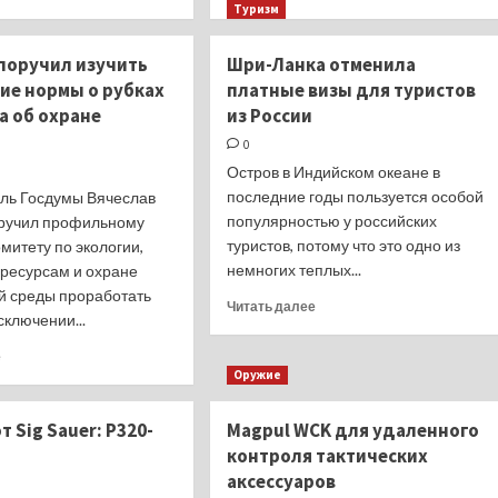
больше
больше
Туризм
о
о
Всё,
Томская
поручил изучить
Шри-Ланка отменила
занавес
область-
ие нормы о рубках
платные визы для туристов
лодочного
первый
а об охране
из России
обского
раз,
сезона.
как
0
в
Остров в Индийском океане в
первый
последние годы пользуется особой
ль Госдумы Вячеслав
класс.
популярностью у российских
ручил профильному
туристов, потому что это одно из
митету по экологии,
немногих теплых...
ресурсам и охране
 среды проработать
Прочитать
Читать далее
сключении...
больше
о
Прочитать
е
Шри-
больше
Оружие
Ланка
о
отменила
Володин
т Sig Sauer: P320-
Magpul WCK для удаленного
платные
поручил
визы
контроля тактических
изучить
для
аксессуаров
исключение
туристов