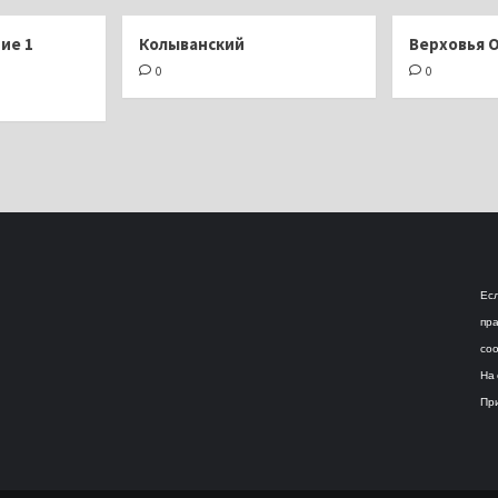
ие 1
Колыванский
Верховья 
0
0
Есл
пра
соо
На 
При