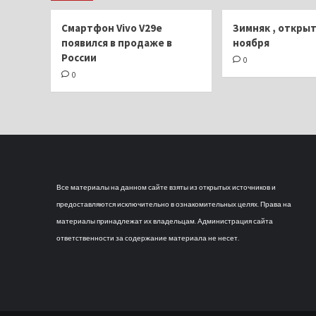
года
Смартфон Vivo V29e
Зимняк , открыт
появился в продаже в
ноября
России
0
0
Все материалы на данном сайте взяты из открытых источников и
предоставляются исключительно в ознакомительных целях. Права на
материалы принадлежат их владельцам. Администрация сайта
ответственности за содержание материала не несет.