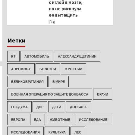
с иглой в мозге,
но не рискнула
ее вытащить
0
Метки
RT
АВТОМОБИЛЬ
АЛЕКСАНДР ЩЕТИНИН
АЭРОФЛОТ
БОЛЕЗНИ
В РОССИИ
ВЕЛИКОБРИТАНИЯ
В МИРЕ
ВОЕННАЯ ОПЕРАЦИЯ ПО ЗАЩИТЕ ДОНБАССА
ВРАЧИ
ГОСДУМА
ДНР
ДЕТИ
ДОНБАСС
ЕВРОПА
ЕДА
ЖИВОТНЫЕ
ИССЛЕДОВАНИЕ
ИССЛЕДОВАНИЯ
КУЛЬТУРА
ЛЕС