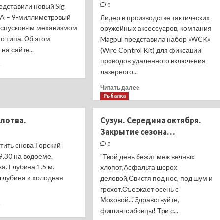
нормы
редставили новый Sig
0
из России
о
A – 9-миллиметровый
Лидер в производстве тактических
рубках
о спусковым механизмом
оружейных аксессуаров, компания
из
о типа. Об этом
проекта
Magpul представила набор «WCK»
об
на сайте...
(Wire Control Kit) для фиксации
охране
проводов удаленного включения
Прочитать
е
Байкала
лазерного...
больше
о
Прочитать
Читать далее
Новинка
больше
Рыбалка
от
о
Sig
Magpul
плотва.
Сузун. Середина октября.
Sauer:
WCK
P320-
Закрытие сезона…
для
M18
удаленного
тить снова Горский
0
CA
контроля
 9.30 на водоеме.
"Твой день бежит меж вечных
тактических
а. Глубина 1.5 м.
хлопот,Асфальта шорох
аксессуаров
глубина и холодная
деловой,Свистя под нос, под шум и
грохот,Съезжает осень с
Моховой..."Здравствуйте,
Прочитать
е
фишингсибовцы! Три с...
больше