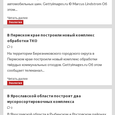
автомобильных шин. Gettyimages.ru © Marcus Lindstrom Об
этом...
Прочитать
Читать далее
больше
Экология
о
Для
В Пермском крае построили новый комплекс
автомобилистов
обработки ТКО
разработали
карту
0
с
На территории Березниковского городского округа в
пунктами
Пермском крае построили новый комплекс обработки
приёма
твёрдых коммунальных отходов. Gettyimages.ru Об этом
старых
сообщает телеканал...
шин
Прочитать
Читать далее
больше
Экология
о
В
В Ярославской области построят два
Пермском
мусоросортировочных комплекса
крае
построили
0
новый
В Ярославской области в Рыбинском и Ростовском районах