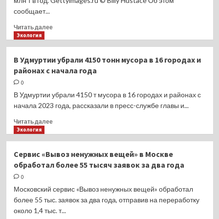
млн т в год. Gettyimages.ru © Billy Hustace Об этом
приёма
сообщает...
старых
покрышек
Прочитать
Читать далее
больше
Экология
о
Объём
В Удмуртии убрали 4150 тонн мусора в 16 городах и
переработки
районах с начала года
бумаги
и
0
картона
В Удмуртии убрали 4150 т мусора в 16 городах и районах с
в
начала 2023 года, рассказали в пресс-службе главы и...
России
достиг
Прочитать
Читать далее
4,1
больше
Экология
млн
о
т
В
Сервис «Вывоз ненужных вещей» в Москве
в
Удмуртии
обработал более 55 тысяч заявок за два года
год
убрали
4150
0
тонн
Московский сервис «Вывоз ненужных вещей» обработал
мусора
более 55 тыс. заявок за два года, отправив на переработку
в
около 1,4 тыс. т...
16