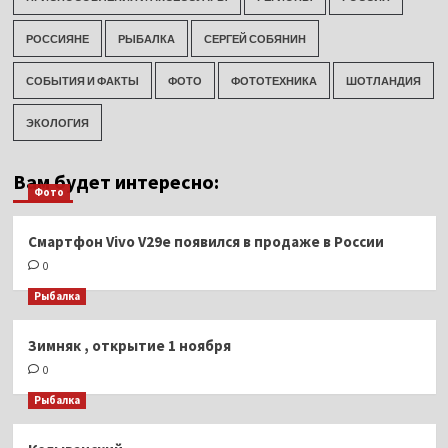
РОССИЯНЕ
РЫБАЛКА
СЕРГЕЙ СОБЯНИН
СОБЫТИЯ И ФАКТЫ
ФОТО
ФОТОТЕХНИКА
ШОТЛАНДИЯ
ЭКОЛОГИЯ
Вам будет интересно:
Фото
Смартфон Vivo V29e появился в продаже в России
0
Рыбалка
Зимняк , открытие 1 ноября
0
Рыбалка