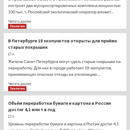
комплекс
построят два мусоросортировочных комплекса мощностью
обработки
100 тыс. т. Российский экологический оператор вложит...
ТКО
Прочитать
Читать далее
больше
Экология
о
В
В Петербурге 18 экопунктов открыты для приёма
Ярославской
старых покрышек
области
построят
0
два
Жители Санкт-Петербурга могут сдать старые покрышки на
мусоросортировочных
переработку. Для них в городе работает 18 экопунктов,
комплекса
принимающих опасные отходы на утилизацию....
Прочитать
Читать далее
больше
Экология
о
В
Объём переработки бумаги и картона в России
Петербурге
достиг 4,1 млн т в год
18
экопунктов
0
открыты
Уровень переработки бумаги и картона в России достиг 4,1
для