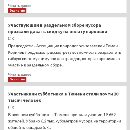
среды
Прочитать
Читать далее
больше
Экология
о
В
Участвующим в раздельном сборе мусора
Москве
призвали давать скидку на оплату парковки
запустили
систему
0
сбора
Председатель Ассоциации природопользователей Роман
электронного
Корниец предложил рассмотреть возможность разработать
лома
гибкую систему стимулов для граждан, которые принимают
для
участие в раздельном сборе...
утилизации
Прочитать
Читать далее
больше
Экология
о
Участвующим
Участниками субботника в Тюмени стали почти 20
в
тысяч человек
раздельном
сборе
0
мусора
В осеннем субботнике в Тюмени приняли участие 19 659
призвали
жителей. Убрано 6,2 тыс. кубометров мусора на территории
давать
общей площадью 5,7...
скидку