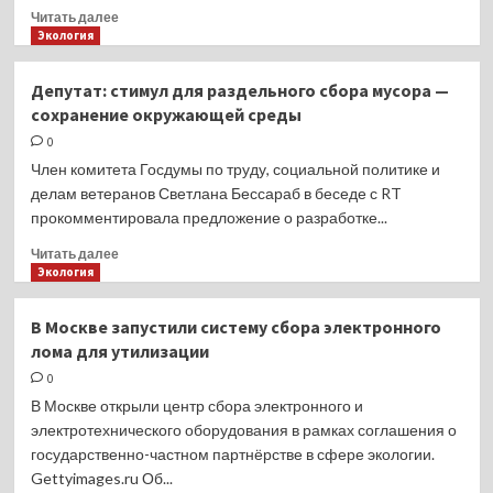
городах
Прочитать
Читать далее
и
больше
Экология
районах
о
с
Сервис
Депутат: стимул для раздельного сбора мусора —
начала
«Вывоз
сохранение окружающей среды
года
ненужных
вещей»
0
в
Член комитета Госдумы по труду, социальной политике и
Москве
делам ветеранов Светлана Бессараб в беседе с RT
обработал
прокомментировала предложение о разработке...
более
55
Прочитать
Читать далее
тысяч
больше
Экология
заявок
о
за
Депутат:
В Москве запустили систему сбора электронного
два
стимул
лома для утилизации
года
для
раздельного
0
сбора
В Москве открыли центр сбора электронного и
мусора
электротехнического оборудования в рамках соглашения о
—
государственно-частном партнёрстве в сфере экологии.
сохранение
Gettyimages.ru Об...
окружающей