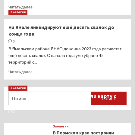
на
Прочитать
Читать далее
оплату
больше
Экология
парковки
о
Участниками
На Ямале ликвидируют ещё десять свалок до
субботника
конца года
в
Тюмени
0
стали
В Ямальском районе ЯНАО до конца 2023 года расчистят
почти
ещё десять свалок. С начала года уже убрано 45
20
территорий с...
тысяч
человек
Прочитать
Читать далее
больше
о
Экология
На
Ямале
Найти:
Для автомобилистов разработали карту с
ликвидируют
пунктами приёма старых шин
ещё
десять
0
свалок
до
Экология
конца
В Пермском крае построили
года