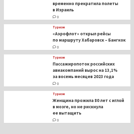
временно прекратила полеты
в Израиль
0
Туризм
«Аэрофлот» открыл рейсы
по маршруту Хабаровск – Бангкок
0
Туризм
Пассажиропоток российских
авиакомпаний вырос на 13,1%
за восемь месяцев 2023 года
0
Туризм
Женщина прожила 80 лет с иглой
в мозге, но не рискнула
ее вытащить
0