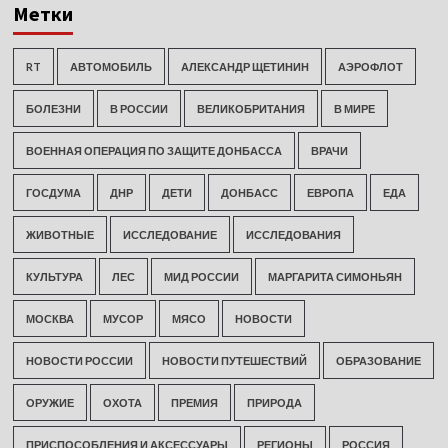
Метки
RT
АВТОМОБИЛЬ
АЛЕКСАНДР ЩЕТИНИН
АЭРОФЛОТ
БОЛЕЗНИ
В РОССИИ
ВЕЛИКОБРИТАНИЯ
В МИРЕ
ВОЕННАЯ ОПЕРАЦИЯ ПО ЗАЩИТЕ ДОНБАССА
ВРАЧИ
ГОСДУМА
ДНР
ДЕТИ
ДОНБАСС
ЕВРОПА
ЕДА
ЖИВОТНЫЕ
ИССЛЕДОВАНИЕ
ИССЛЕДОВАНИЯ
КУЛЬТУРА
ЛЕС
МИД РОССИИ
МАРГАРИТА СИМОНЬЯН
МОСКВА
МУСОР
МЯСО
НОВОСТИ
НОВОСТИ РОССИИ
НОВОСТИ ПУТЕШЕСТВИЙ
ОБРАЗОВАНИЕ
ОРУЖИЕ
ОХОТА
ПРЕМИЯ
ПРИРОДА
ПРИСПОСОБЛЕНИЯ И АКСЕССУАРЫ
РЕГИОНЫ
РОССИЯ