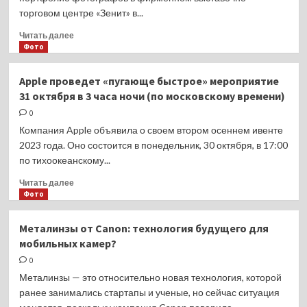
камера,
торговом центре «Зенит» в...
поддерживающая
учетные
Прочитать
Читать далее
данные
больше
Фото
контента
о
«Зенит»
Apple проведет «пугающе быстрое» мероприятие
проведет
31 октября в 3 часа ночи (по московскому времени)
портфолио-
ревю
0
для
Компания Apple объявила о своем втором осеннем ивенте
фотографов
2023 года. Оно состоится в понедельник, 30 октября, в 17:00
по тихоокеанскому...
Прочитать
Читать далее
больше
Фото
о
Apple
Металинзы от Canon: технология будущего для
проведет
мобильных камер?
«пугающе
быстрое»
0
мероприятие
Металинзы — это относительно новая технология, которой
31
ранее занимались стартапы и ученые, но сейчас ситуация
октября