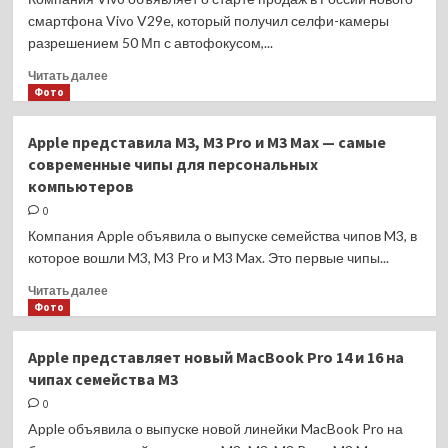
смартфона Vivo V29e, который получил селфи-камеры
разрешением 50 Мп с автофокусом,...
Прочитать
Читать далее
больше
Фото
о
Смартфон
Apple представила M3, M3 Pro и M3 Max — самые
Vivo
современные чипы для персональных
V29e
компьютеров
появился
в
0
продаже
Компания Apple объявила о выпуске семейства чипов M3, в
в
которое вошли M3, M3 Pro и M3 Max. Это первые чипы...
России
Прочитать
Читать далее
больше
Фото
о
Apple
Apple представляет новый MacBook Pro 14 и 16 на
представила
чипах семейства M3
M3,
M3
0
Pro
Apple объявила о выпуске новой линейки MacBook Pro на
и