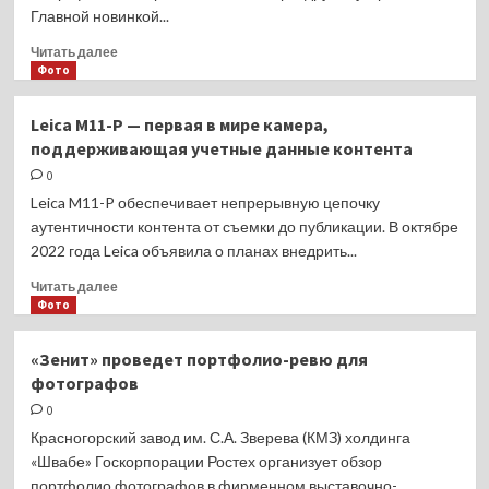
Главной новинкой...
и
HONOR
Прочитать
Читать далее
CHOICE
больше
Фото
Earbuds
о
X5
Серия
Lite
Leica M11-P — первая в мире камера,
Xiaomi
поддерживающая учетные данные контента
14
представлена
0
в
Leica M11-P обеспечивает непрерывную цепочку
Китае:
аутентичности контента от съемки до публикации. В октябре
флагманы
2022 года Leica объявила о планах внедрить...
с
чипсетом
Прочитать
Читать далее
Qualcomm
больше
Фото
Snapdragon
о
8
Leica
«Зенит» проведет портфолио-ревю для
Gen
M11-
фотографов
3
P
и
—
0
камерами
первая
Красногорский завод им. С.А. Зверева (КМЗ) холдинга
Leica
в
«Швабе» Госкорпорации Ростех организует обзор
мире
портфолио фотографов в фирменном выставочно-