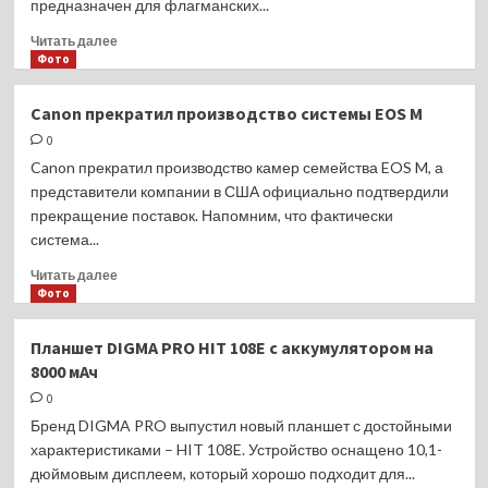
предназначен для флагманских...
объемом
1,5
Прочитать
Читать далее
терабайта
больше
Фото
о
Qualcomm
Canon прекратил производство системы EOS M
Snapdragon
0
8
Gen
Canon прекратил производство камер семейства EOS M, а
3:
представители компании в США официально подтвердили
новый
прекращение поставок. Напомним, что фактически
флагманский
система...
процессор
для
Прочитать
Читать далее
главных
больше
Фото
смартфонов
о
2024
Canon
Планшет DIGMA PRO HIT 108E с аккумулятором на
года
прекратил
8000 мАч
производство
системы
0
EOS
Бренд DIGMA PRO выпустил новый планшет с достойными
M
характеристиками – HIT 108E. Устройство оснащено 10,1-
дюймовым дисплеем, который хорошо подходит для...