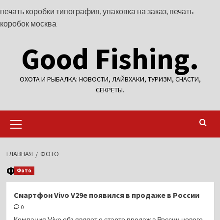
печать коробки типография, упаковка на заказ, печать
Перейти
коробок москва
к
Good Fishing.
содержимому
ОХОТА И РЫБАЛКА: НОВОСТИ, ЛАЙВХАКИ, ТУРИЗМ, СНАСТИ,
СЕКРЕТЫ.
Основное
меню
ГЛАВНАЯ
ФОТО
Фото
Фото
Смартфон Vivo V29e появился в продаже в России
0
Компания Vivo объявляет о старте продаж в России нового