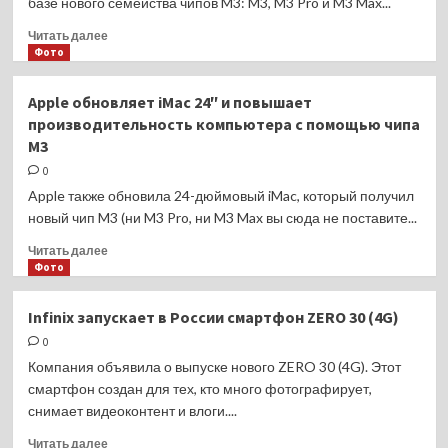
базе нового семейства чипов M3: M3, M3 Pro и M3 Max...
M3
Max
Прочитать
Читать далее
—
больше
Фото
самые
о
современные
Apple
Apple обновляет iMac 24″ и повышает
чипы
представляет
производительность компьютера с помощью чипа
для
новый
M3
персональных
MacBook
компьютеров
Pro
0
14
Apple также обновила 24-дюймовый iMac, который получил
и
новый чип M3 (ни M3 Pro, ни M3 Max вы сюда не поставите...
16
на
Прочитать
Читать далее
чипах
больше
Фото
семейства
о
M3
Apple
Infinix запускает в России смартфон ZERO 30 (4G)
обновляет
0
iMac
24″
Компания объявила о выпуске нового ZERO 30 (4G). Этот
и
смартфон создан для тех, кто много фотографирует,
повышает
снимает видеоконтент и влоги....
производительность
компьютера
Прочитать
Читать далее