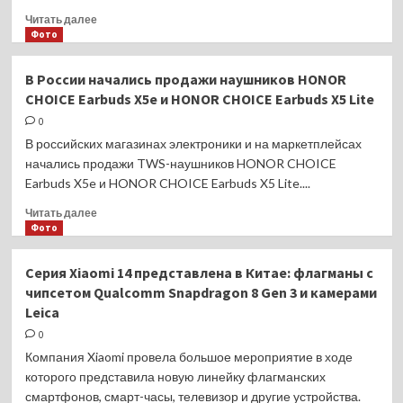
Прочитать
Читать далее
больше
Фото
о
Компания
В России начались продажи наушников HONOR
HONOR
CHOICE Earbuds X5e и HONOR CHOICE Earbuds X5 Lite
вернула
лидирующие
0
позиции
В российских магазинах электроники и на маркетплейсах
на
начались продажи TWS-наушников HONOR CHOICE
рынке
Earbuds X5e и HONOR CHOICE Earbuds X5 Lite....
Китая
Прочитать
Читать далее
больше
Фото
о
В
Серия Xiaomi 14 представлена в Китае: флагманы с
России
чипсетом Qualcomm Snapdragon 8 Gen 3 и камерами
начались
Leica
продажи
наушников
0
HONOR
Компания Xiaomi провела большое мероприятие в ходе
CHOICE
которого представила новую линейку флагманских
Earbuds
смартфонов, смарт-часы, телевизор и другие устройства.
X5e