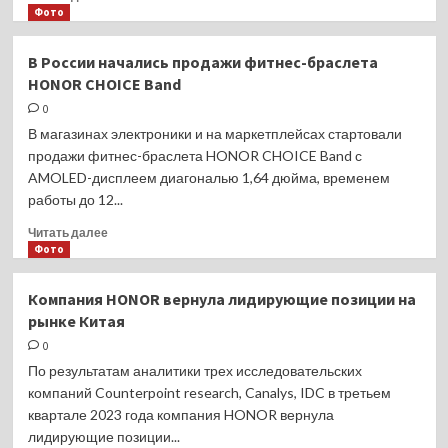
с
больше
Фото
помощью
о
чипа
Infinix
В России начались продажи фитнес-браслета
M3
запускает
HONOR CHOICE Band
в
России
0
смартфон
В магазинах электроники и на маркетплейсах стартовали
ZERO
продажи фитнес-браслета HONOR CHOICE Band с
30
AMOLED-дисплеем диагональю 1,64 дюйма, временем
(4G)
работы до 12...
Прочитать
Читать далее
больше
Фото
о
В
Компания HONOR вернула лидирующие позиции на
России
рынке Китая
начались
продажи
0
фитнес-
По результатам аналитики трех исследовательских
браслета
компаний Counterpoint research, Canalys, IDC в третьем
HONOR
квартале 2023 года компания HONOR вернула
CHOICE
лидирующие позиции...
Band