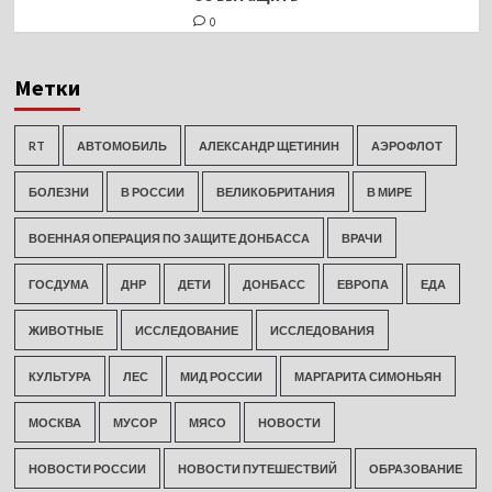
0
Метки
RT
АВТОМОБИЛЬ
АЛЕКСАНДР ЩЕТИНИН
АЭРОФЛОТ
БОЛЕЗНИ
В РОССИИ
ВЕЛИКОБРИТАНИЯ
В МИРЕ
ВОЕННАЯ ОПЕРАЦИЯ ПО ЗАЩИТЕ ДОНБАССА
ВРАЧИ
ГОСДУМА
ДНР
ДЕТИ
ДОНБАСС
ЕВРОПА
ЕДА
ЖИВОТНЫЕ
ИССЛЕДОВАНИЕ
ИССЛЕДОВАНИЯ
КУЛЬТУРА
ЛЕС
МИД РОССИИ
МАРГАРИТА СИМОНЬЯН
МОСКВА
МУСОР
МЯСО
НОВОСТИ
НОВОСТИ РОССИИ
НОВОСТИ ПУТЕШЕСТВИЙ
ОБРАЗОВАНИЕ