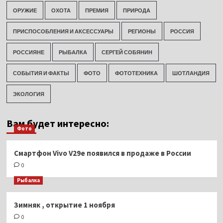
ОРУЖИЕ
ОХОТА
ПРЕМИЯ
ПРИРОДА
ПРИСПОСОБЛЕНИЯ И АКСЕССУАРЫ
РЕГИОНЫ
РОССИЯ
РОССИЯНЕ
РЫБАЛКА
СЕРГЕЙ СОБЯНИН
СОБЫТИЯ И ФАКТЫ
ФОТО
ФОТОТЕХНИКА
ШОТЛАНДИЯ
ЭКОЛОГИЯ
Вам будет интересно:
Фото
Смартфон Vivo V29e появился в продаже в России
0
Рыбалка
Зимняк , открытие 1 ноября
0