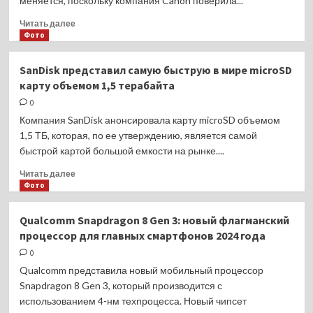
меняется, поскольку компания Canon поверила...
в
3
Прочитать
Читать далее
часа
больше
Фото
ночи
о
(по
Металинзы
SanDisk представил самую быструю в мире microSD
московскому
от
карту объемом 1,5 терабайта
времени)
Canon:
технология
0
будущего
Компания SanDisk анонсировала карту microSD объемом
для
1,5 ТБ, которая, по ее утверждению, является самой
мобильных
быстрой картой большой емкости на рынке....
камер?
Прочитать
Читать далее
больше
Фото
о
SanDisk
Qualcomm Snapdragon 8 Gen 3: новый флагманский
представил
процессор для главных смартфонов 2024 года
самую
быструю
0
в
Qualcomm представила новый мобильный процессор
мире
Snapdragon 8 Gen 3, который производится с
microSD
использованием 4-нм техпроцесса. Новый чипсет
карту