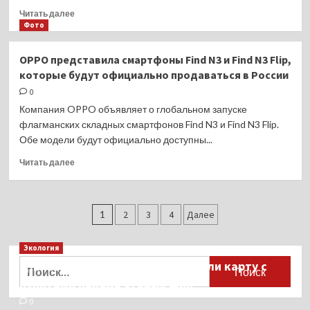
Прочитать
Читать далее
больше
Фото
о
Планшет
OPPO представила смартфоны Find N3 и Find N3 Flip,
DIGMA
которые будут официально продаваться в России
PRO
HIT
0
108E
Компания OPPO объявляет о глобальном запуске
с
флагманских складных смартфонов Find N3 и Find N3 Flip.
аккумулятором
Обе модели будут официально доступны...
на
8000
Прочитать
Читать далее
мАч
больше
о
OPPO
Пагинация
представила
1
2
3
4
Далее
смартфоны
записей
Find
Экология
N3
Найти:
Для автомобилистов разработали карту с
и
Find
пунктами приёма старых шин
N3
0
Flip,