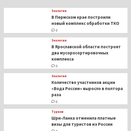
которые
будут
Экология
официально
В Пермском крае построили
продаваться
новый комплекс обработки ТКО
в
0
России
Экология
В Ярославской области построят
два мусоросортировочных
комплекса
0
Экология
Количество участников акции
«Вода России» выросло в полтора
раза
0
Туризм
Шри-Ланка отменила платные
визы для туристов из России