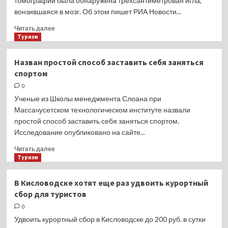
томографии была обнаружена трехсантиметровая игла,
месяцев
вонзившаяся в мозг. Об этом пишет РИА Новости...
2023
года
Прочитать
Читать далее
больше
Туризм
о
Женщина
Назван простой способ заставить себя заняться
прожила
спортом
80 лет
с иглой
0
в мозге,
Ученые из Школы менеджмента Слоана при
но не рискнула
Массачусетском технологическом институте назвали
ее вытащить
простой способ заставить себя заняться спортом.
Исследование опубликовано на сайте...
Прочитать
Читать далее
больше
Туризм
о
Назван
В Кисловодске хотят еще раз удвоить курортный
простой
сбор для туристов
способ
заставить
0
себя
Удвоить курортный сбор в Кисловодске до 200 руб. в сутки
заняться