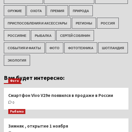
ОРУЖИЕ
ОХОТА
ПРЕМИЯ
ПРИРОДА
ПРИСПОСОБЛЕНИЯ И АКСЕССУАРЫ
РЕГИОНЫ
РОССИЯ
РОССИЯНЕ
РЫБАЛКА
СЕРГЕЙ СОБЯНИН
СОБЫТИЯ И ФАКТЫ
ФОТО
ФОТОТЕХНИКА
ШОТЛАНДИЯ
ЭКОЛОГИЯ
Вам будет интересно:
Фото
Смартфон Vivo V29e появился в продаже в России
0
Рыбалка
Зимняк , открытие 1 ноября