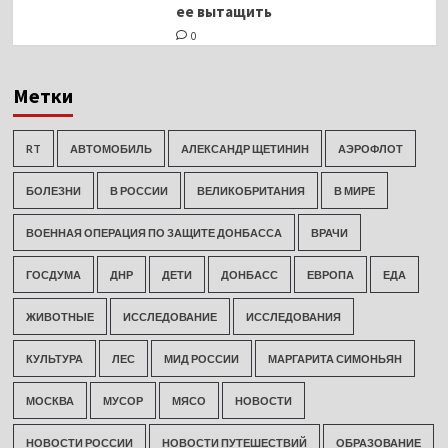
ее вытащить
0
Метки
RT
АВТОМОБИЛЬ
АЛЕКСАНДР ЩЕТИНИН
АЭРОФЛОТ
БОЛЕЗНИ
В РОССИИ
ВЕЛИКОБРИТАНИЯ
В МИРЕ
ВОЕННАЯ ОПЕРАЦИЯ ПО ЗАЩИТЕ ДОНБАССА
ВРАЧИ
ГОСДУМА
ДНР
ДЕТИ
ДОНБАСС
ЕВРОПА
ЕДА
ЖИВОТНЫЕ
ИССЛЕДОВАНИЕ
ИССЛЕДОВАНИЯ
КУЛЬТУРА
ЛЕС
МИД РОССИИ
МАРГАРИТА СИМОНЬЯН
МОСКВА
МУСОР
МЯСО
НОВОСТИ
НОВОСТИ РОССИИ
НОВОСТИ ПУТЕШЕСТВИЙ
ОБРАЗОВАНИЕ