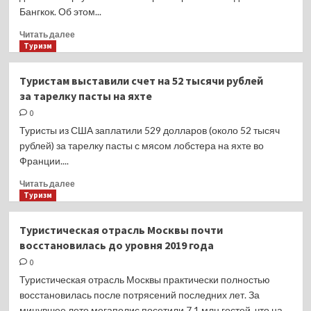
из-
Бангкок. Об этом...
за
гаджетов
Прочитать
Читать далее
больше
Туризм
о
Пассажиры
Туристам выставили счет на 52 тысячи рублей
устроили
за тарелку пасты на яхте
ссору
из-
0
за
Туристы из США заплатили 529 долларов (около 52 тысяч
денег
рублей) за тарелку пасты с мясом лобстера на яхте во
в самолете,
Франции....
напали
на экипаж
Прочитать
Читать далее
и сорвали
больше
Туризм
рейс
о
Туристам
Туристическая отрасль Москвы почти
выставили
восстановилась до уровня 2019 года
счет
на 52 тысячи
0
рублей
Туристическая отрасль Москвы практически полностью
за тарелку
восстановилась после потрясений последних лет. За
пасты
минувшее лето мегаполис посетили 7,1 млн гостей, что на...