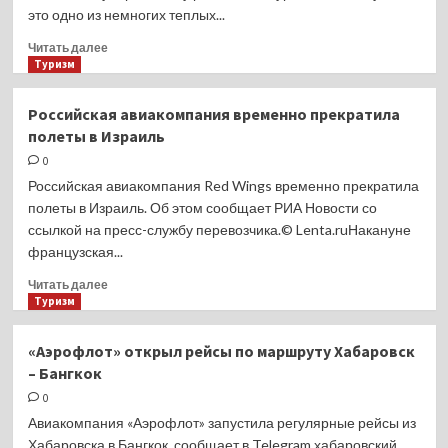
это одно из немногих теплых...
Прочитать
Читать далее
больше
Туризм
о
Шри-
Российская авиакомпания временно прекратила
Ланка
полеты в Израиль
отменила
платные
0
визы
Российская авиакомпания Red Wings временно прекратила
для
полеты в Израиль. Об этом сообщает РИА Новости со
туристов
ссылкой на пресс-службу перевозчика.© Lenta.ruНакануне
из России
французская...
Прочитать
Читать далее
больше
Туризм
о
Российская
«Аэрофлот» открыл рейсы по маршруту Хабаровск
авиакомпания
– Бангкок
временно
прекратила
0
полеты
Авиакомпания «Аэрофлот» запустила регулярные рейсы из
в Израиль
Хабаровска в Бангкок, сообщает в Telegram хабаровский