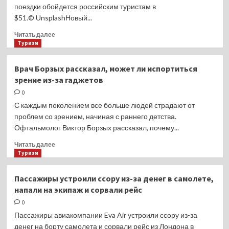
поездки обойдется российским туристам в
с Россией
$51.© UnsplashНовый...
Прочитать
Читать далее
больше
Туризм
о
Таиланд
Врач Борзых рассказал, может ли испортиться
продлил
зрение из-за гаджетов
срок
«безвиза»
0
для
С каждым поколением все больше людей страдают от
россиян
проблем со зрением, начиная с раннего детства.
до 60 дней
Офтальмолог Виктор Борзых рассказал, почему...
Прочитать
Читать далее
больше
Туризм
о
Врач
Пассажиры устроили ссору из-за денег в самолете,
Борзых
напали на экипаж и сорвали рейс
рассказал,
может
0
ли испортиться
Пассажиры авиакомпании Eva Air устроили ссору из-за
зрение
денег на борту самолета и сорвали рейс из Лондона в