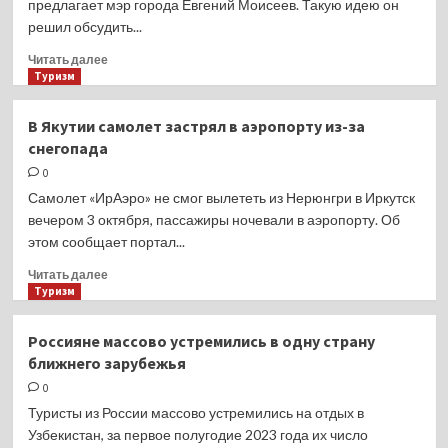
предлагает мэр города Евгений Моисеев. Такую идею он
спортом
решил обсудить...
Прочитать
Читать далее
больше
Туризм
о
В Кисловодске
В Якутии самолет застрял в аэропорту из-за
хотят
снегопада
еще
раз
0
удвоить
Самолет «ИрАэро» не смог вылететь из Нерюнгри в Иркутск
курортный
вечером 3 октября, пассажиры ночевали в аэропорту. Об
сбор
этом сообщает портал...
для
туристов
Прочитать
Читать далее
больше
Туризм
о
В Якутии
Россияне массово устремились в одну страну
самолет
ближнего зарубежья
застрял
в аэропорту
0
из-
Туристы из России массово устремились на отдых в
за
Узбекистан, за первое полугодие 2023 года их число
снегопада