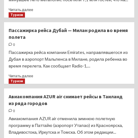
на яхте
Прочитать
Читать далее
больше
Туризм
о
Туристическая
Пассажирка рейса Дубай — Милан родила во время
отрасль
полета
Москвы
почти
0
восстановилась
Пассажирка рейса компании Emirates, направлявшегося из
до уровня
Дубая в аэропорт Мальпенса в Милане, родила ребенка во
2019
время перелета. Как сообщает Radio-1,...
года
Прочитать
Читать далее
больше
Туризм
о
Пассажирка
Авиакомпания AZUR air снимает рейсы в Таиланд
рейса
из ряда городов
Дубай
— Милан
0
родила
Авиакомпания AZUR air отменила зимнюю полетную
во время
программу в Паттайю (аэропорт Утапао) из Красноярска,
полета
Владивостока, Иркутска и Томска. Об этом редакции...