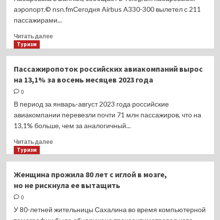
аэропорт.© nsn.fmСегодня Airbus A330-300 вылетел с 211
пассажирами...
Прочитать
Читать далее
больше
Туризм
о
«Аэрофлот»
Пассажиропоток российских авиакомпаний вырос
открыл
на 13,1% за восемь месяцев 2023 года
рейсы
по маршруту
0
Хабаровск
В период за январь-август 2023 года российские
–
авиакомпании перевезли почти 71 млн пассажиров, что на
Бангкок
13,1% больше, чем за аналогичный...
Прочитать
Читать далее
больше
Туризм
о
Пассажиропоток
Женщина прожила 80 лет с иглой в мозге,
российских
но не рискнула ее вытащить
авиакомпаний
вырос
0
на 13,1%
У 80-летней жительницы Сахалина во время компьютерной
за восемь