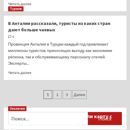
Прочитать
Читать далее
больше
Туризм
о
Авиакомпания
В Анталии рассказали, туристы из каких стран
AZUR
дают больше чаевых
air
снимает
0
рейсы
Провинция Анталия в Турции каждый год привлекает
в Таиланд
миллионы туристов, приносящих выгоду как экономике
из ряда
региона, так и обслуживающему персоналу отелей.
городов
Эксперты...
Прочитать
Читать далее
больше
о
В Анталии
Пагинация
рассказали,
1
2
3
Далее
туристы
записей
из каких
Экология
стран
Найти:
Для автомобилистов разработали карту с
дают
больше
пунктами приёма старых шин
чаевых