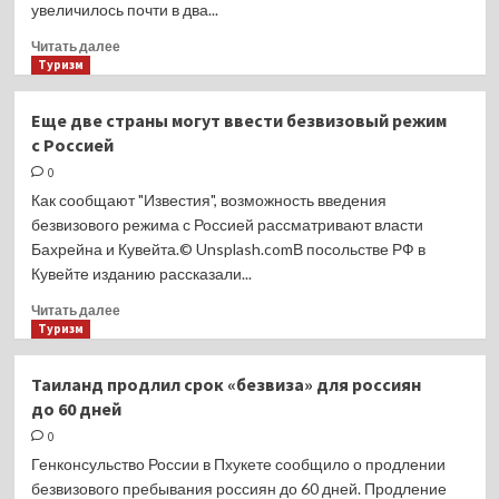
увеличилось почти в два...
Прочитать
Читать далее
больше
Туризм
о
Россияне
Еще две страны могут ввести безвизовый режим
массово
с Россией
устремились
в одну
0
страну
Как сообщают "Известия", возможность введения
ближнего
безвизового режима с Россией рассматривают власти
зарубежья
Бахрейна и Кувейта.© Unsplash.comВ посольстве РФ в
Кувейте изданию рассказали...
Прочитать
Читать далее
больше
Туризм
о
Еще
Таиланд продлил срок «безвиза» для россиян
две
до 60 дней
страны
могут
0
ввести
Генконсульство России в Пхукете сообщило о продлении
безвизовый
безвизового пребывания россиян до 60 дней. Продление
режим