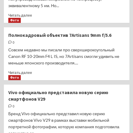
в
эквивалентному 5 нм. Но...
своих
камерах
Прочитать
Читать далее
больше
Фото
о
Canon
Полнокадровый объектив 7Artisans 9mm f/5.6
разрабатывает
0
оборудование
для
Совсем недавно мы писали про сверхширокоугольный
наноимпринитинга
Canon RF 10-20mm F4 L IS, но 7Artisans смогли удивить не
по
меньше японского производителя....
техпроцессу
5
Прочитать
Читать далее
нм
больше
Фото
о
Полнокадровый
Vivo официально представила новую серию
объектив
смартфонов V29
7Artisans
9mm
0
f/5.6
Бренд Vivo официально представил новую серию
смартфонов Vivo V29 в рамках выставки мобильной
портретной фотографии, которую компания подготовила