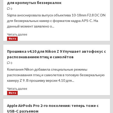
для кропнутых беззеркалок
Pixel
8
0
и
Sigma аноснировала выпуск объектива 10-18mm F2.8 DC DN
Pixel
для беззеркальных камер с форматом кадра APS-C. На
8
данный момент заявлено о...
Pro:
мало
Прочитать
Читать далее
нового
больше
Фото
железа,
о
много
Sigma
Прошивка v4.10 для Nikon Z 9 Улучшает автофокус с
ИИ
10-
распознаванием птиц и самолётов
18mm
F2.8
0
DC
Компания Nikon добавила специальные режимы
DN:
распознавания птиц и самолетов в топовую беззеркальную
новый
камеру Z 9. В прошивку версии 4.10 для...
широкоугольник
для
Прочитать
Читать далее
кропнутых
больше
Фото
беззеркалок
о
Прошивка
Apple AirPods Pro 2-го поколения: теперь тоже с
v4.10
USB-C разъемом
для