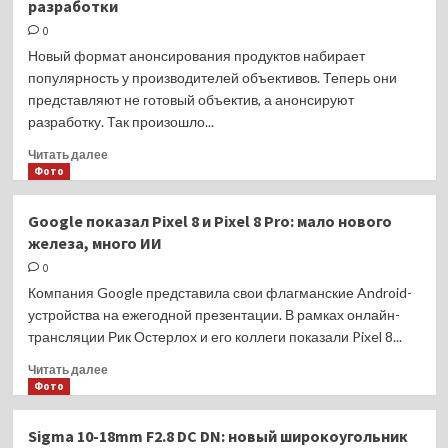
разработки
2:
вторая
0
моментальная
Новый формат анонсирования продуктов набирает
камера
популярность у производителей объективов. Теперь они
бренда
представляют не готовый объектив, а анонсируют
разработку. Так произошло...
Прочитать
Читать далее
больше
Фото
о
Sigma
Google показал Pixel 8 и Pixel 8 Pro: мало нового
70-
железа, много ИИ
200mm
F2.8
0
DG
Компания Google представила свои флагманские Android-
DN
устройства на ежегодной презентации. В рамках онлайн-
OS:
трансляции Рик Остерлох и его коллеги показали Pixel 8...
пока
лишь
Прочитать
Читать далее
анонс
больше
Фото
разработки
о
Google
Sigma 10-18mm F2.8 DC DN: новый широкоугольник
показал