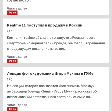
совместно со...
Прочитать
Читать далее
больше
Фото
о
Vivo
Realme 11 поступил в продажу в России
официально
0
представила
новую
Компания realme объявляет о запуске в России нового
серию
смартфона номерной серии бренда, realme 11. В сравнении
смартфонов
с предыдущим поколением, realme...
V29
Прочитать
Читать далее
больше
Фото
о
Realme
Лекция фотохудожника Игоря Мухина в ГУМе
11
0
поступил
в
На лекции, которая называется «Как снимать Москву»,
продажу
амбассадор бренда «Зенит» Игорь Мухин расскажет об
в
использовании естественного света при съемке на...
России
Прочитать
Читать далее
больше
Фото