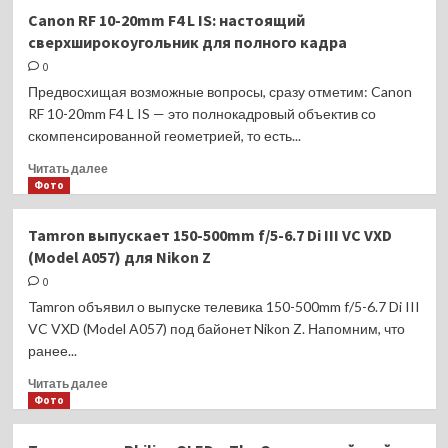
Hisense
Canon RF 10-20mm F4 L IS: настоящий
расширяет
сверхширокоугольник для полного кадра
линейку
телевизоров
0
Mini-
Предвосхищая возможные вопросы, сразу отметим: Canon
LED
RF 10-20mm F4 L IS — это полнокадровый объектив со
на
скомпенсированной геометрией, то есть...
российском
рынке
Прочитать
Читать далее
больше
Фото
о
Canon
Tamron выпускает 150-500mm f/5-6.7 Di III VC VXD
RF
(Model A057) для Nikon Z
10-
20mm
0
F4
Tamron объявил о выпуске телевика 150-500mm f/5-6.7 Di III
L
VC VXD (Model A057) под байонет Nikon Z. Напомним, что
IS:
ранее...
настоящий
сверхширокоугольник
Прочитать
Читать далее
для
больше
Фото
полного
о
кадра
Tamron