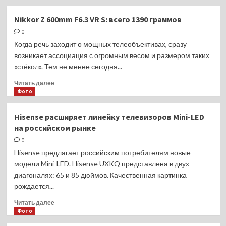
о
Лекция
Nikkor Z 600mm F6.3 VR S: всего 1390 граммов
фотохудожника
0
Игоря
Мухина
Когда речь заходит о мощных телеобъективах, сразу
в
возникает ассоциация с огромным весом и размером таких
ГУМе
«стёкол». Тем не менее сегодня...
Прочитать
Читать далее
больше
Фото
о
Nikkor
Hisense расширяет линейку телевизоров Mini-LED
Z
на российском рынке
600mm
F6.3
0
VR
Hisense предлагает российским потребителям новые
S:
модели Mini-LED. Hisense UXKQ представлена в двух
всего
диагоналях: 65 и 85 дюймов. Качественная картинка
1390
рождается...
граммов
Прочитать
Читать далее
больше
Фото
о