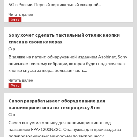
5G в России. Первый вертикальный складной...
Прочитать
Читать далее
больше
Фото
о
TECNO
Sony хочет сделать тактильный отклик кнопки
объявляет
спуска в своих камерах
о
старте
0
продаж
В заявке на патент, обнаруженной изданием Asobinet, Sony
PHANTOM
описывает систему вибрации, которая будет подключена к
V
кнопке спуска затвора. Большая часть...
Flip
5G
Прочитать
Читать далее
больше
Фото
о
Sony
Canon разрабатывает оборудование для
хочет
наноимпринитинга по техпроцессу 5 нм
сделать
тактильный
0
отклик
Canon выпустил машину для наноимпринтинга под
кнопки
названием FPA-1200NZ2C. Она нужна для производства
спуска
полупроводниковых микросхем по техпроцессу,