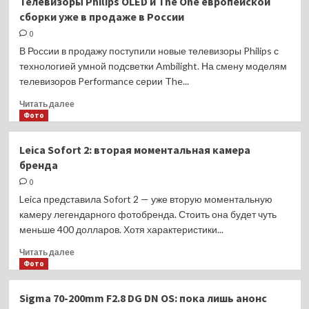
Телевизоры Philips OLED и The One европейской
выпускает
сборки уже в продаже в России
150-
500mm
0
f/5-
В России в продажу поступили новые телевизоры Philips с
6.7
технологией умной подсветки Ambilight. На смену моделям
Di
телевизоров Performance серии The...
III
VC
Прочитать
Читать далее
VXD
больше
Фото
(Model
о
A057)
Телевизоры
Leica Sofort 2: вторая моментальная камера
для
Philips
бренда
Nikon
OLED
Z
и
0
The
Leica представила Sofort 2 — уже вторую моментальную
One
камеру легендарного фотобренда. Стоить она будет чуть
европейской
меньше 400 долларов. Хотя характеристики...
сборки
уже
Прочитать
Читать далее
в
больше
Фото
продаже
о
в
Leica
Sigma 70-200mm F2.8 DG DN OS: пока лишь анонс
России
Sofort