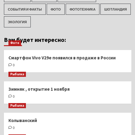
СОБЫТИЯ И ФАКТЫ
ФОТО
ФОТОТЕХНИКА
ШОТЛАНДИЯ
ЭКОЛОГИЯ
Вам будет интересно:
Фото
Смартфон Vivo V29e появился в продаже в России
0
Рыбалка
Зимняк , открытие 1 ноября
0
Рыбалка
Колыванский
0