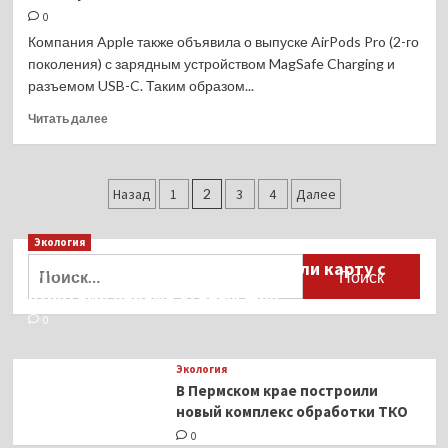
Nikon
0
Z
Компания Apple также объявила о выпуске AirPods Pro (2-го
9
поколения) с зарядным устройством MagSafe Charging и
Улучшает
разъемом USB-C. Таким образом...
автофокус
с
Прочитать
Читать далее
распознаванием
больше
птиц
о
и
Apple
Пагинация
самолётов
AirPods
Назад
1
2
3
4
Далее
Pro
записей
2-
Экология
го
Найти:
Для автомобилистов разработали карту с
поколения:
теперь
пунктами приёма старых шин
тоже
0
с
USB-
C
Экология
разъемом
В Пермском крае построили
новый комплекс обработки ТКО
0