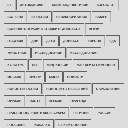
RT
АВТОМОБИЛЬ
АЛЕКСАНДР ЩЕТИНИН
АЭРОФЛОТ
БОЛЕЗНИ
В РОССИИ
ВЕЛИКОБРИТАНИЯ
В МИРЕ
ВОЕННАЯ ОПЕРАЦИЯ ПО ЗАЩИТЕ ДОНБАССА
ВРАЧИ
ГОСДУМА
ДНР
ДЕТИ
ДОНБАСС
ЕВРОПА
ЕДА
ЖИВОТНЫЕ
ИССЛЕДОВАНИЕ
ИССЛЕДОВАНИЯ
КУЛЬТУРА
ЛЕС
МИД РОССИИ
МАРГАРИТА СИМОНЬЯН
МОСКВА
МУСОР
МЯСО
НОВОСТИ
НОВОСТИ РОССИИ
НОВОСТИ ПУТЕШЕСТВИЙ
ОБРАЗОВАНИЕ
ОРУЖИЕ
ОХОТА
ПРЕМИЯ
ПРИРОДА
ПРИСПОСОБЛЕНИЯ И АКСЕССУАРЫ
РЕГИОНЫ
РОССИЯ
РОССИЯНЕ
РЫБАЛКА
СЕРГЕЙ СОБЯНИН