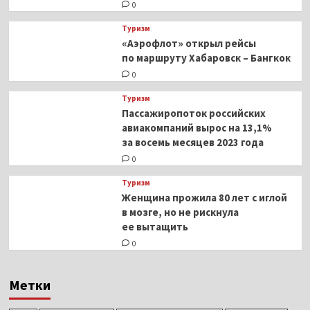
0
Туризм
«Аэрофлот» открыл рейсы
по маршруту Хабаровск – Бангкок
0
Туризм
Пассажиропоток российских
авиакомпаний вырос на 13,1%
за восемь месяцев 2023 года
0
Туризм
Женщина прожила 80 лет с иглой
в мозге, но не рискнула
ее вытащить
0
Метки