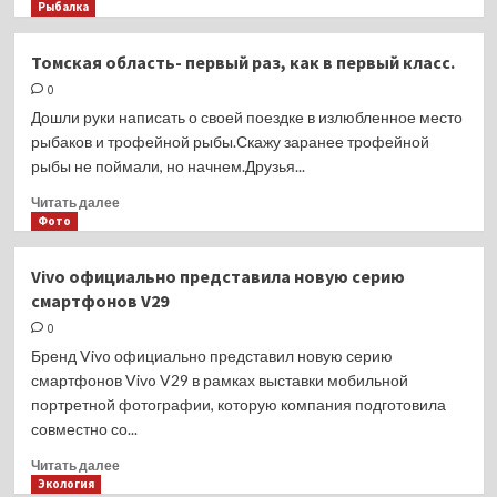
больше
Рыбалка
о
Всё,
Томская область- первый раз, как в первый класс.
занавес
0
лодочного
обского
Дошли руки написать о своей поездке в излюбленное место
сезона.
рыбаков и трофейной рыбы.Скажу заранее трофейной
рыбы не поймали, но начнем.Друзья...
Прочитать
Читать далее
больше
Фото
о
Томская
Vivo официально представила новую серию
область-
смартфонов V29
первый
раз,
0
как
Бренд Vivo официально представил новую серию
в
смартфонов Vivo V29 в рамках выставки мобильной
первый
портретной фотографии, которую компания подготовила
класс.
совместно со...
Прочитать
Читать далее
больше
Экология