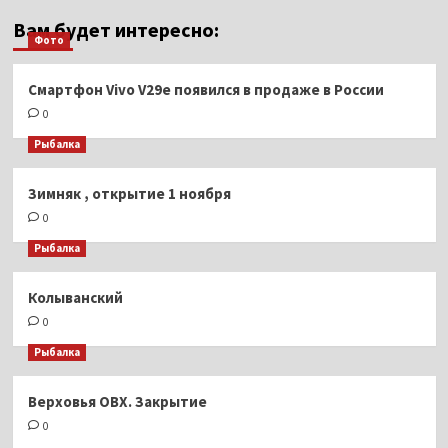
Вам будет интересно:
Фото
Смартфон Vivo V29e появился в продаже в России
0
Рыбалка
Зимняк , открытие 1 ноября
0
Рыбалка
Колыванский
0
Рыбалка
Верховья ОВХ. Закрытие
0