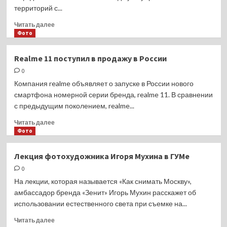
территорий с...
Прочитать
Читать далее
больше
Фото
о
На
Realme 11 поступил в продажу в России
Ямале
0
ликвидируют
ещё
Компания realme объявляет о запуске в России нового
десять
смартфона номерной серии бренда, realme 11. В сравнении
свалок
с предыдущим поколением, realme...
до
конца
Прочитать
Читать далее
года
больше
Фото
о
Realme
Лекция фотохудожника Игоря Мухина в ГУМе
11
0
поступил
в
На лекции, которая называется «Как снимать Москву»,
продажу
амбассадор бренда «Зенит» Игорь Мухин расскажет об
в
использовании естественного света при съемке на...
России
Прочитать
Читать далее