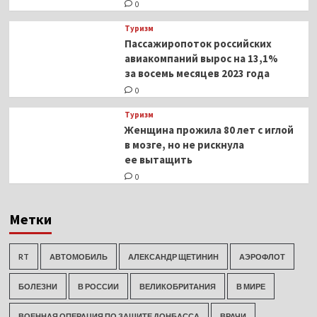
0
Туризм
Пассажиропоток российских
авиакомпаний вырос на 13,1%
за восемь месяцев 2023 года
0
Туризм
Женщина прожила 80 лет с иглой
в мозге, но не рискнула
ее вытащить
0
Метки
RT
АВТОМОБИЛЬ
АЛЕКСАНДР ЩЕТИНИН
АЭРОФЛОТ
БОЛЕЗНИ
В РОССИИ
ВЕЛИКОБРИТАНИЯ
В МИРЕ
ВОЕННАЯ ОПЕРАЦИЯ ПО ЗАЩИТЕ ДОНБАССА
ВРАЧИ