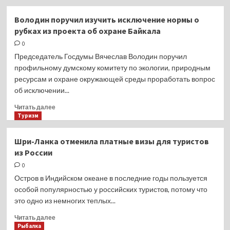
о
Vivo
Володин поручил изучить исключение нормы о
официально
рубках из проекта об охране Байкала
представила
новую
0
серию
Председатель Госдумы Вячеслав Володин поручил
смартфонов
профильному думскому комитету по экологии, природным
V29
ресурсам и охране окружающей среды проработать вопрос
об исключении...
Прочитать
Читать далее
больше
Туризм
о
Володин
Шри-Ланка отменила платные визы для туристов
поручил
из России
изучить
исключение
0
нормы
Остров в Индийском океане в последние годы пользуется
о
особой популярностью у российских туристов, потому что
рубках
это одно из немногих теплых...
из
проекта
Прочитать
Читать далее
об
больше
Рыбалка