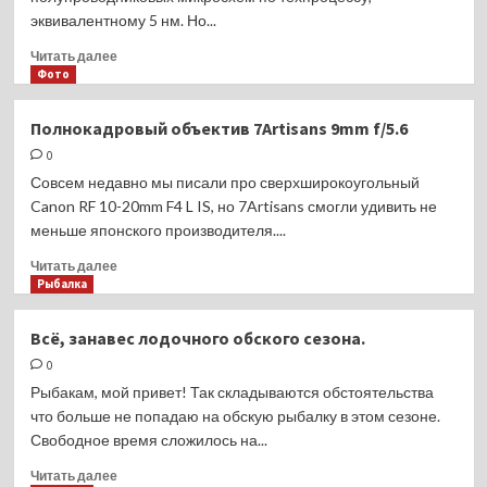
тысяч
эквивалентному 5 нм. Но...
человек
Прочитать
Читать далее
больше
Фото
о
Canon
Полнокадровый объектив 7Artisans 9mm f/5.6
разрабатывает
0
оборудование
для
Совсем недавно мы писали про сверхширокоугольный
наноимпринитинга
Canon RF 10-20mm F4 L IS, но 7Artisans смогли удивить не
по
меньше японского производителя....
техпроцессу
5
Прочитать
Читать далее
нм
больше
Рыбалка
о
Полнокадровый
Всё, занавес лодочного обского сезона.
объектив
0
7Artisans
9mm
Рыбакам, мой привет! Так складываются обстоятельства
f/5.6
что больше не попадаю на обскую рыбалку в этом сезоне.
Свободное время сложилось на...
Прочитать
Читать далее