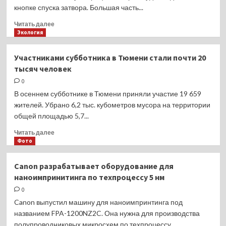
кнопке спуска затвора. Большая часть...
Прочитать
Читать далее
больше
Экология
о
Sony
Участниками субботника в Тюмени стали почти 20
хочет
тысяч человек
сделать
тактильный
0
отклик
В осеннем субботнике в Тюмени приняли участие 19 659
кнопки
жителей. Убрано 6,2 тыс. кубометров мусора на территории
спуска
общей площадью 5,7...
в
своих
Прочитать
Читать далее
камерах
больше
Фото
о
Участниками
Canon разрабатывает оборудование для
субботника
наноимпринитинга по техпроцессу 5 нм
в
Тюмени
0
стали
Canon выпустил машину для наноимпринтинга под
почти
названием FPA-1200NZ2C. Она нужна для производства
20
полупроводниковых микросхем по техпроцессу,