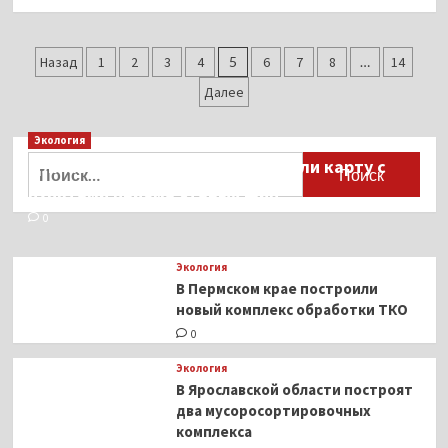
больше
о
Лекция
Пагинация
фотохудожника
Назад
1
2
3
4
5
6
7
8
…
14
Игоря
записей
Далее
Мухина
в
ГУМе
Экология
Найти:
Для автомобилистов разработали карту с
пунктами приёма старых шин
0
Экология
В Пермском крае построили
новый комплекс обработки ТКО
0
Экология
В Ярославской области построят
два мусоросортировочных
комплекса