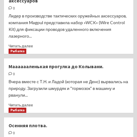
аксессуаров
Sig
Sauer:
0
P320-
Лидер в производстве тактических оружейных аксессуаров,
M18
компания Magpul представила набор «WCK» (Wire Control
CA
Kit) для фиксации проводов удаленного включения
лазерного...
Прочитать
Читать далее
больше
Рыбалка
о
Magpul
Мааааааленькая прогулка до Колывани.
WCK
0
для
удаленного
Вчера вместе с Т.Н. и Ладой (которая не Денс) вырвались на
контроля
природу. Загрузили шмурдяк и "тормозок" в машину и
тактических
рванули...
аксессуаров
Прочитать
Читать далее
больше
Рыбалка
о
Мааааааленькая
Осенняя плотва.
прогулка
0
до