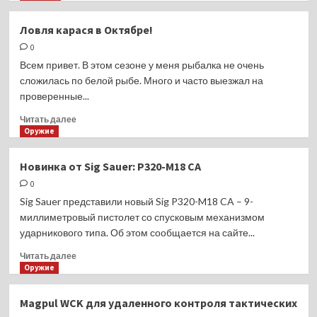
охране
о
Байкала
Шри-
Ловля карася в Октябре!
Ланка
0
отменила
платные
Всем привет. В этом сезоне у меня рыбалка не очень
визы
сложилась по белой рыбе. Много и часто выезжал на
для
проверенные...
туристов
из России
Прочитать
Читать далее
больше
Оружие
о
Ловля
Новинка от Sig Sauer: P320-M18 CA
карася
0
в
Октябре!
Sig Sauer представили новый Sig P320-M18 CA – 9-
миллиметровый пистолет со спусковым механизмом
ударникового типа. Об этом сообщается на сайте...
Прочитать
Читать далее
больше
Оружие
о
Новинка
Magpul WCK для удаленного контроля тактических
от