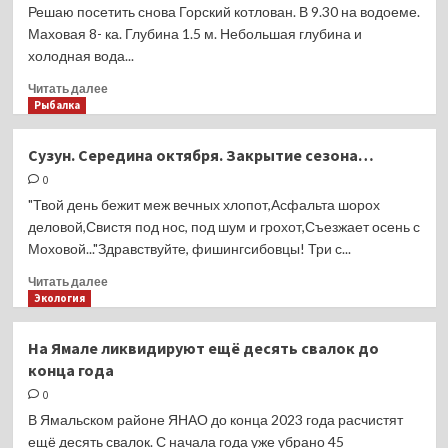
Колывани.
Решаю посетить снова Горский котлован. В 9.30 на водоеме.
Маховая 8- ка. Глубина 1.5 м. Небольшая глубина и
холодная вода...
Прочитать
Читать далее
больше
Рыбалка
о
Осенняя
Сузун. Середина октября. Закрытие сезона…
плотва.
0
"Твой день бежит меж вечных хлопот,Асфальта шорох
деловой,Свистя под нос, под шум и грохот,Съезжает осень с
Моховой..."Здравствуйте, фишингсибовцы! Три с...
Прочитать
Читать далее
больше
Экология
о
Сузун.
На Ямале ликвидируют ещё десять свалок до
Середина
конца года
октября.
Закрытие
0
сезона…
В Ямальском районе ЯНАО до конца 2023 года расчистят
ещё десять свалок. С начала года уже убрано 45