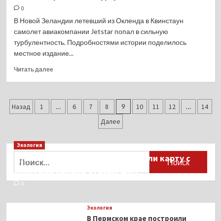
0
В Новой Зеландии летевший из Окленда в Квинстаун
самолет авиакомпании Jetstar попал в сильную
турбулентность. Подробностями истории поделилось
местное издание...
Прочитать
Читать далее
больше
о
«Люди
Пагинация
кричали,
Назад
1
…
6
7
8
9
10
11
12
…
14
их рвало».
записей
Далее
Пассажир
рассказал
о полете
Экология
при
Найти:
Для автомобилистов разработали карту с
сильной
пунктами приёма старых шин
турбулентности
0
Экология
В Пермском крае построили