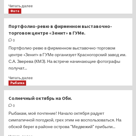
100mm
Прочитать
Читать далее
F2.8
больше
Фото
и
о
100-
OM
Портфолио-ревю в фирменном выставочно-
400mm
Digital
торговом центре «Зенит» в ГУМе.
F4.0-
Solutions
6.3
представила
0
Tough
Портфолио-ревю в фирменном выставочно-торговом
TG-
центре «Зенит» в ГУМе организует Красногорский завод им.
7
С.А. Зверева (КМЗ). На встрече начинающие фотографы
получат...
Прочитать
Читать далее
больше
Рыбалка
о
Портфолио-
Солнечный октябрь на Оби.
ревю
0
в
фирменном
Рыбакам, моё почтение! Начало октября радует
выставочно-
симпатичной погодкой, грех этим не воспользоваться. На
торговом
обской берег в районе острова "Медвежий" прибыли...
центре
«Зенит»
Прочитать