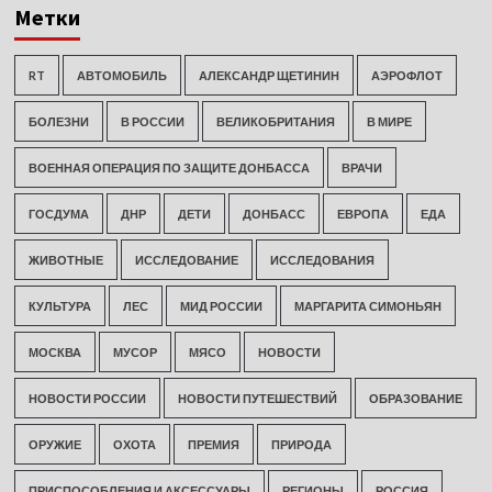
Метки
RT
АВТОМОБИЛЬ
АЛЕКСАНДР ЩЕТИНИН
АЭРОФЛОТ
БОЛЕЗНИ
В РОССИИ
ВЕЛИКОБРИТАНИЯ
В МИРЕ
ВОЕННАЯ ОПЕРАЦИЯ ПО ЗАЩИТЕ ДОНБАССА
ВРАЧИ
ГОСДУМА
ДНР
ДЕТИ
ДОНБАСС
ЕВРОПА
ЕДА
ЖИВОТНЫЕ
ИССЛЕДОВАНИЕ
ИССЛЕДОВАНИЯ
КУЛЬТУРА
ЛЕС
МИД РОССИИ
МАРГАРИТА СИМОНЬЯН
МОСКВА
МУСОР
МЯСО
НОВОСТИ
НОВОСТИ РОССИИ
НОВОСТИ ПУТЕШЕСТВИЙ
ОБРАЗОВАНИЕ
ОРУЖИЕ
ОХОТА
ПРЕМИЯ
ПРИРОДА
ПРИСПОСОБЛЕНИЯ И АКСЕССУАРЫ
РЕГИОНЫ
РОССИЯ