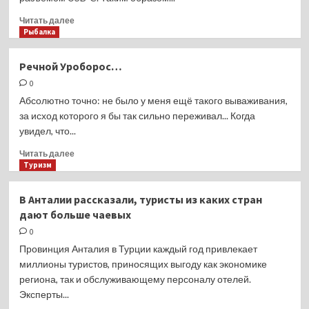
расчистку
реки
Прочитать
Читать далее
Салгир
больше
Рыбалка
о
Apple
Речной Уроборос…
AirPods
0
Pro
2-
Абсолютно точно: не было у меня ещё такого вываживания,
го
за исход которого я бы так сильно переживал... Когда
поколения:
увидел, что...
теперь
тоже
Прочитать
Читать далее
с
больше
Туризм
USB-
о
C
Речной
В Анталии рассказали, туристы из каких стран
разъемом
Уроборос…
дают больше чаевых
0
Провинция Анталия в Турции каждый год привлекает
миллионы туристов, приносящих выгоду как экономике
региона, так и обслуживающему персоналу отелей.
Эксперты...