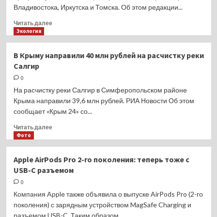
Владивостока, Иркутска и Томска. Об этом редакции...
Прочитать
Читать далее
больше
Экология
о
Авиакомпания
В Крыму направили 40 млн рублей на расчистку реки
AZUR
Салгир
air
снимает
0
рейсы
На расчистку реки Салгир в Симферопольском районе
в Таиланд
Крыма направили 39,6 млн рублей. РИА Новости Об этом
из ряда
сообщает «Крым 24» со...
городов
Прочитать
Читать далее
больше
Фото
о
В
Apple AirPods Pro 2-го поколения: теперь тоже с
Крыму
USB-C разъемом
направили
40
0
млн
Компания Apple также объявила о выпуске AirPods Pro (2-го
рублей
поколения) с зарядным устройством MagSafe Charging и
на
разъемом USB-C. Таким образом...