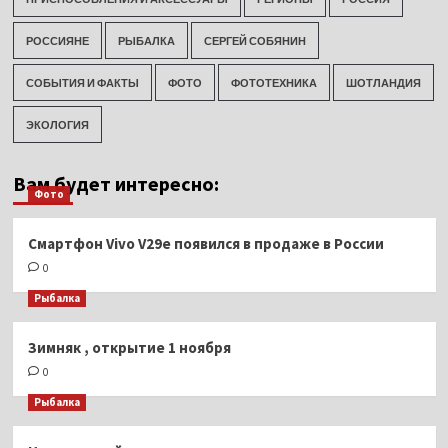
РОССИЯНЕ
РЫБАЛКА
СЕРГЕЙ СОБЯНИН
СОБЫТИЯ И ФАКТЫ
ФОТО
ФОТОТЕХНИКА
ШОТЛАНДИЯ
ЭКОЛОГИЯ
Вам будет интересно:
Фото
Смартфон Vivo V29e появился в продаже в России
0
Рыбалка
Зимняк , открытие 1 ноября
0
Рыбалка