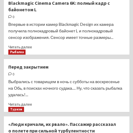
Blackmagic Cinema Camera 6K: полный кадр с
GT
байонетом L
10
Pro:
0
первый
Впервые в истории камер Blackmagic Design их камера
геймерский
получила полнокадровый байонет L и полнокадровый
смартфон
сенсор изображения. Сенсор имеет точные размеры...
компании
Прочитать
Читать далее
больше
Рыбалка
о
Blackmagic
Перед закрытием
Cinema
0
Camera
6K:
Выбрались с товарищем в ночь с субботы на воскресенье
полный
на Обь, в поисках ночного судака.... Ну, что сказать рыбалка
кадр
удалась!...
с
байонетом
Прочитать
Читать далее
L
больше
Туризм
о
Перед
«Люди кричали, их рвало». Пассажир рассказал
закрытием
о полете при сильной турбулентности