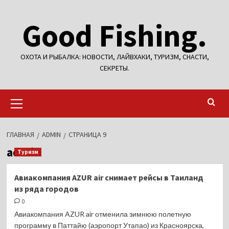
Перейти
Good Fishing.
к
содержимому
ОХОТА И РЫБАЛКА: НОВОСТИ, ЛАЙВХАКИ, ТУРИЗМ, СНАСТИ,
СЕКРЕТЫ.
Основное
меню
ГЛАВНАЯ
ADMIN
СТРАНИЦА 9
admin
Туризм
Авиакомпания AZUR air снимает рейсы в Таиланд
из ряда городов
0
Авиакомпания AZUR air отменила зимнюю полетную
программу в Паттайю (аэропорт Утапао) из Красноярска,