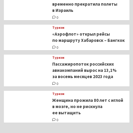
временно прекратила полеты
в Израиль
0
Туризм
«Аэрофлот» открыл рейсы
по маршруту Хабаровск – Бангкок
0
Туризм
Пассажиропоток российских
авиакомпаний вырос на 13,1%
за восемь месяцев 2023 года
0
Туризм
Женщина прожила 80 лет с иглой
в мозге, но не рискнула
ее вытащить
0