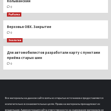
Колыванский
0
Рыбалка
Верховья ОВХ. Закрытие
0
Экология
Для автомобилистов разработали карту с пунктами
приёма старых шин
0
Все материалы на данном сайте взяты из открытых источников и предоставляются
исключительно в ознакомительных целях. Права на материалы принадлежат их
владельцам. Администрация сайта ответственности за содержание материала не