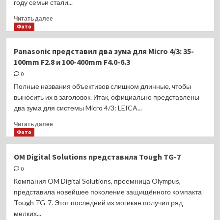
году семьи стали...
у россиян
Прочитать
Читать далее
больше
Фото
о
Названы
Panasonic представил два зума для Micro 4/3: 35-
самые
100mm F2.8 и 100-400mm F4.0-6.3
популярные
города
0
для
Полные названия объективов слишком длинные, чтобы
путешествий
выносить их в заголовок. Итак, официально представлены
с детьми
два зума для системы Micro 4/3: LEICA...
в сентябре
Прочитать
Читать далее
больше
Фото
о
Panasonic
OM Digital Solutions представила Tough TG-7
представил
0
два
зума
Компания OM Digital Solutions, преемница Olympus,
для
представила новейшее поколение защищённого компакта
Micro
Tough TG-7. Этот последний из могикан получил ряд
4/3:
мелких...
35-