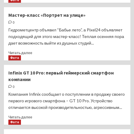
Фото
о
Россия
Мастер-класс «Портрет на улице»
увеличит
0
стоимость
виз
Гидрометцентр объявил “Бабье лето”, а Pixel24 объявляет
для
подходящий для этого мастер-класс! Теплая осенняя пора
граждан
дает возможность выйти из душных студий...
ЕС
Прочитать
Читать далее
больше
Фото
о
Мастер-
Infinix GT 10 Pro: первый геймерский смартфон
класс
компании
«Портрет
на
0
улице»
Компания Infinix сообщает о поступлении в продажу своего
первого игрового смартфона – GT 10 Pro. Устройство
отличается высокой производительностью, агрессивным...
Прочитать
Читать далее
больше
Фото
о
Infinix