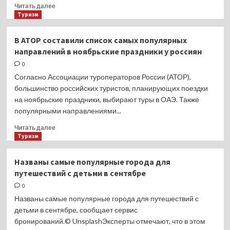
Прочитать
Читать далее
больше
Туризм
о
В Анталии
В АТОР составили список самых популярных
рассказали,
направлений в ноябрьские праздники у россиян
туристы
из каких
0
стран
Согласно Ассоциации туроператоров России (АТОР),
дают
большинство российских туристов, планирующих поездки
больше
на ноябрьские праздники, выбирают туры в ОАЭ. Также
чаевых
популярными направлениями...
Прочитать
Читать далее
больше
Туризм
о
В АТОР
Названы самые популярные города для
составили
путешествий с детьми в сентябре
список
самых
0
популярных
Названы самые популярные города для путешествий с
направлений
детьми в сентябре, сообщает сервис
в ноябрьские
бронирований.© UnsplashЭксперты отмечают, что в этом
праздники