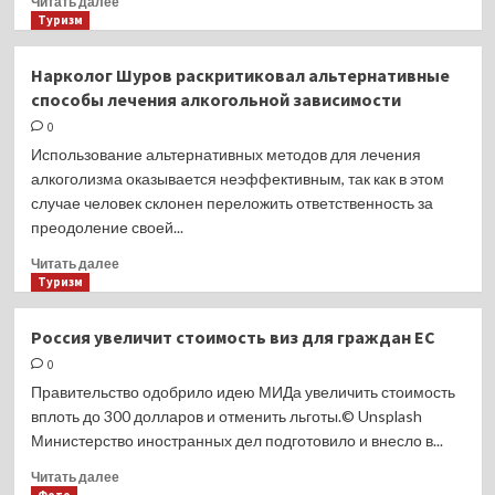
Читать далее
в
больше
Туризм
ГУМе.
о
Солнечный
Нарколог Шуров раскритиковал альтернативные
октябрь
способы лечения алкогольной зависимости
на
Оби.
0
Использование альтернативных методов для лечения
алкоголизма оказывается неэффективным, так как в этом
случае человек склонен переложить ответственность за
преодоление своей...
Прочитать
Читать далее
больше
Туризм
о
Нарколог
Россия увеличит стоимость виз для граждан ЕС
Шуров
0
раскритиковал
альтернативные
Правительство одобрило идею МИДа увеличить стоимость
способы
вплоть до 300 долларов и отменить льготы.© Unsplash
лечения
Министерство иностранных дел подготовило и внесло в...
алкогольной
зависимости
Прочитать
Читать далее
больше