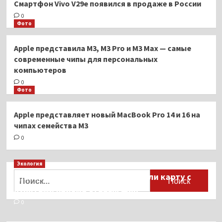
Смартфон Vivo V29e появился в продаже в России
0
Фото
Apple представила M3, M3 Pro и M3 Max — самые
современные чипы для персональных
компьютеров
0
Фото
Apple представляет новый MacBook Pro 14 и 16 на
чипах семейства M3
0
Экология
Найти:
Для автомобилистов разработали карту с
пунктами приёма старых шин
0