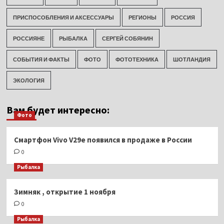
ПРИСПОСОБЛЕНИЯ И АКСЕССУАРЫ
РЕГИОНЫ
РОССИЯ
РОССИЯНЕ
РЫБАЛКА
СЕРГЕЙ СОБЯНИН
СОБЫТИЯ И ФАКТЫ
ФОТО
ФОТОТЕХНИКА
ШОТЛАНДИЯ
ЭКОЛОГИЯ
Вам будет интересно:
Фото
Смартфон Vivo V29e появился в продаже в России
0
Рыбалка
Зимняк , открытие 1 ноября
0
Рыбалка