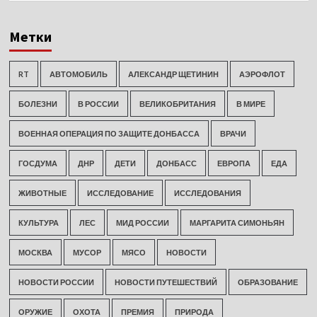
Метки
RT
АВТОМОБИЛЬ
АЛЕКСАНДР ЩЕТИНИН
АЭРОФЛОТ
БОЛЕЗНИ
В РОССИИ
ВЕЛИКОБРИТАНИЯ
В МИРЕ
ВОЕННАЯ ОПЕРАЦИЯ ПО ЗАЩИТЕ ДОНБАССА
ВРАЧИ
ГОСДУМА
ДНР
ДЕТИ
ДОНБАСС
ЕВРОПА
ЕДА
ЖИВОТНЫЕ
ИССЛЕДОВАНИЕ
ИССЛЕДОВАНИЯ
КУЛЬТУРА
ЛЕС
МИД РОССИИ
МАРГАРИТА СИМОНЬЯН
МОСКВА
МУСОР
МЯСО
НОВОСТИ
НОВОСТИ РОССИИ
НОВОСТИ ПУТЕШЕСТВИЙ
ОБРАЗОВАНИЕ
ОРУЖИЕ
ОХОТА
ПРЕМИЯ
ПРИРОДА