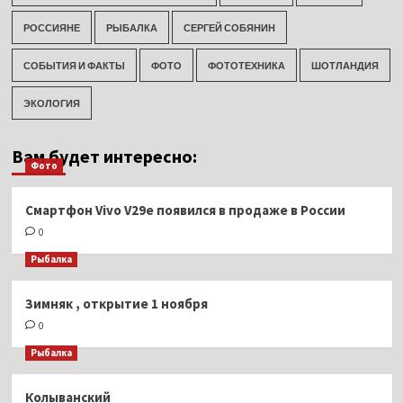
РОССИЯНЕ
РЫБАЛКА
СЕРГЕЙ СОБЯНИН
СОБЫТИЯ И ФАКТЫ
ФОТО
ФОТОТЕХНИКА
ШОТЛАНДИЯ
ЭКОЛОГИЯ
Вам будет интересно:
Фото
Смартфон Vivo V29e появился в продаже в России
0
Рыбалка
Зимняк , открытие 1 ноября
0
Рыбалка
Колыванский