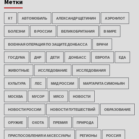
Метки
RT
АВТОМОБИЛЬ
АЛЕКСАНДР ЩЕТИНИН
АЭРОФЛОТ
БОЛЕЗНИ
В РОССИИ
ВЕЛИКОБРИТАНИЯ
В МИРЕ
ВОЕННАЯ ОПЕРАЦИЯ ПО ЗАЩИТЕ ДОНБАССА
ВРАЧИ
ГОСДУМА
ДНР
ДЕТИ
ДОНБАСС
ЕВРОПА
ЕДА
ЖИВОТНЫЕ
ИССЛЕДОВАНИЕ
ИССЛЕДОВАНИЯ
КУЛЬТУРА
ЛЕС
МИД РОССИИ
МАРГАРИТА СИМОНЬЯН
МОСКВА
МУСОР
МЯСО
НОВОСТИ
НОВОСТИ РОССИИ
НОВОСТИ ПУТЕШЕСТВИЙ
ОБРАЗОВАНИЕ
ОРУЖИЕ
ОХОТА
ПРЕМИЯ
ПРИРОДА
ПРИСПОСОБЛЕНИЯ И АКСЕССУАРЫ
РЕГИОНЫ
РОССИЯ