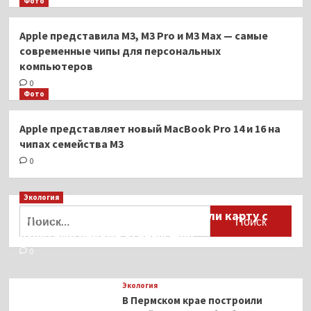
Фото
Apple представила M3, M3 Pro и M3 Max — самые
современные чипы для персональных
компьютеров
0
Фото
Apple представляет новый MacBook Pro 14 и 16 на
чипах семейства M3
0
Экология
Найти:
Для автомобилистов разработали карту с
пунктами приёма старых шин
0
Экология
В Пермском крае построили