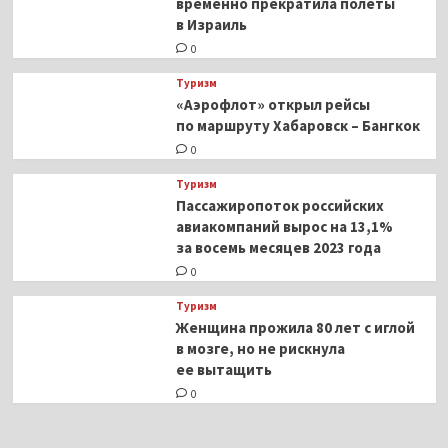
временно прекратила полеты
в Израиль
0
Туризм
«Аэрофлот» открыл рейсы
по маршруту Хабаровск – Бангкок
0
Туризм
Пассажиропоток российских
авиакомпаний вырос на 13,1%
за восемь месяцев 2023 года
0
Туризм
Женщина прожила 80 лет с иглой
в мозге, но не рискнула
ее вытащить
0