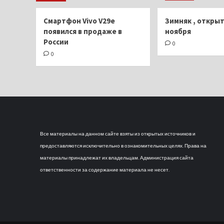
Смартфон Vivo V29e
Зимняк , открыт
появился в продаже в
ноября
России
0
0
Все материалы на данном сайте взяты из открытых источников и
предоставляются исключительно в ознакомительных целях. Права на
материалы принадлежат их владельцам. Администрация сайта
ответственности за содержание материала не несет.