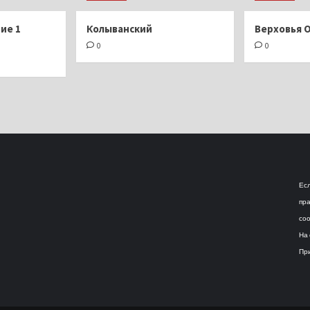
ие 1
Колыванский
Верховья 
0
0
Есл
пра
соо
На 
При