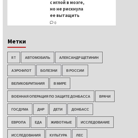
с иглой в мозге,
но не рискнула
ее вытащить
0
Метки
RT
АВТОМОБИЛЬ
АЛЕКСАНДР ЩЕТИНИН
АЭРОФЛОТ
БОЛЕЗНИ
В РОССИИ
ВЕЛИКОБРИТАНИЯ
В МИРЕ
ВОЕННАЯ ОПЕРАЦИЯ ПО ЗАЩИТЕ ДОНБАССА
ВРАЧИ
ГОСДУМА
ДНР
ДЕТИ
ДОНБАСС
ЕВРОПА
ЕДА
ЖИВОТНЫЕ
ИССЛЕДОВАНИЕ
ИССЛЕДОВАНИЯ
КУЛЬТУРА
ЛЕС