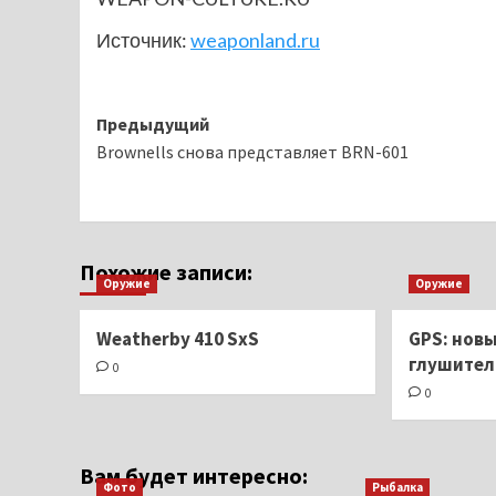
Источник:
weaponland.ru
Навигация
Предыдущий
Brownells снова представляет BRN-601
записи
Похожие записи:
Оружие
Оружие
Weatherby 410 SxS
GPS: нов
глушитель
0
0
Вам будет интересно:
Фото
Рыбалка