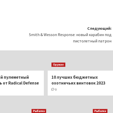
Следующий:
Smith & Wesson Response: новый карабин под
пистолетный патрон
Оружие
ый пулеметный
10 лучших бюджетных
 от Radical Defense
охотничьих винтовок 2023
0
Рыбалка
Рыбалка