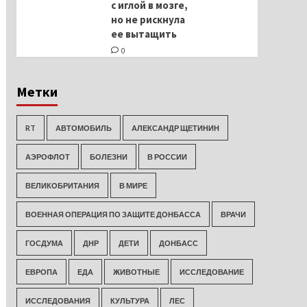
с иглой в мозге,
но не рискнула
ее вытащить
0
Метки
RT
АВТОМОБИЛЬ
АЛЕКСАНДР ЩЕТИНИН
АЭРОФЛОТ
БОЛЕЗНИ
В РОССИИ
ВЕЛИКОБРИТАНИЯ
В МИРЕ
ВОЕННАЯ ОПЕРАЦИЯ ПО ЗАЩИТЕ ДОНБАССА
ВРАЧИ
ГОСДУМА
ДНР
ДЕТИ
ДОНБАСС
ЕВРОПА
ЕДА
ЖИВОТНЫЕ
ИССЛЕДОВАНИЕ
ИССЛЕДОВАНИЯ
КУЛЬТУРА
ЛЕС