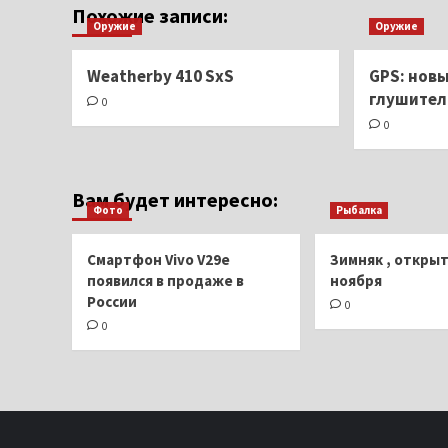
Похожие записи:
Оружие
Оружие
Weatherby 410 SxS
GPS: нов
глушитель
0
0
Вам будет интересно:
Фото
Рыбалка
Смартфон Vivo V29e
Зимняк , открыт
появился в продаже в
ноября
России
0
0