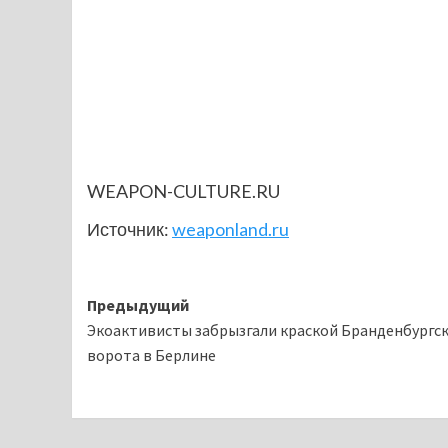
WEAPON-CULTURE.RU
Источник:
weaponland.ru
Навигация
Предыдущий
Экоактивисты забрызгали краской Бранденбургс
записи
ворота в Берлине