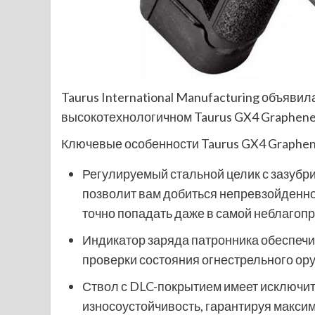
Taurus International Manufacturing объяви
высокотехнологичном Taurus GX4 Graphene.
Ключевые особенности Taurus GX4 Graphe
Регулируемый стальной целик с зазубри
позволит вам добиться непревзойденно
точно попадать даже в самой неблагопр
Индикатор заряда патронника обеспеч
проверки состояния огнестрельного ор
Ствол с DLC-покрытием имеет исключит
износоустойчивость, гарантируя максим