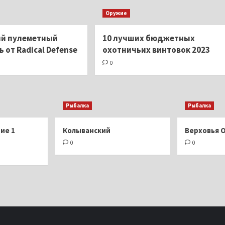
Оружие
ый пулеметный
10 лучших бюджетных
 от Radical Defense
охотничьих винтовок 2023
0
Рыбалка
Рыбалка
ие 1
Колыванский
Верховья 
0
0