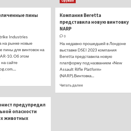
Оружие
Россия
Тревел-
хочет
блогерша
еличенные пины
Компания Beretta
добиться
описала
представила новую винтовку
безвизового
поведение
режима
итальянок
NARP
с Латинской
фразой
rike Industries
0
Америкой
«в России
а на рынке новые
На недавно прошедшей в Лондоне
будет
е пины для винтовок на
выставке DSEI 2023 компания
стыдно»
AR-10. Об этом
Beretta представила новую
 на сайте
платформу под названием «New
og.com....
Assault Rifle Platform»
(NARP).Винтовка...
Прочитать
е
больше
Прочитать
Читать далее
о
больше
Новые
о
увеличенные
Компания
нист предупредил
пины
Beretta
льной опасности
для
представила
AR-
их животных
новую
10
винтовку
NARP