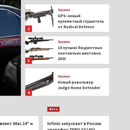
Оружие
GPS: новый
пулеметный глушитель
от Radical Defense
2
Оружие
10 лучших бюджетных
охотничьих винтовок
Охота
2023
3
В Омской области отк
собаками на пернатую
Оружие
Новый револьвер
Judge Home Defender
0
4
Оружие
Фото
Оружейная
арахнология. Пистолет
SK Customs Alacran
вляет iMac 24″ и
Infinix запускает в России
5
смартфон ZERO 30 (4G)