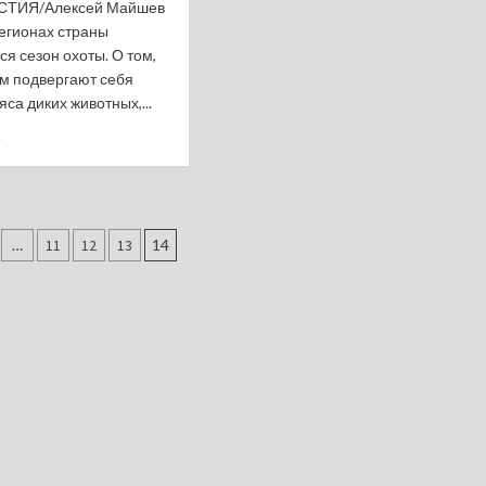
ЕСТИЯ/Алексей Майшев
регионах страны
я сезон охоты. О том,
ам подвергают себя
са диких животных,...
Прочитать
е
больше
о
Инфекционист
предупредил
ация
о
…
11
12
13
14
смертельной
ей
опасности
мяса
диких
животных