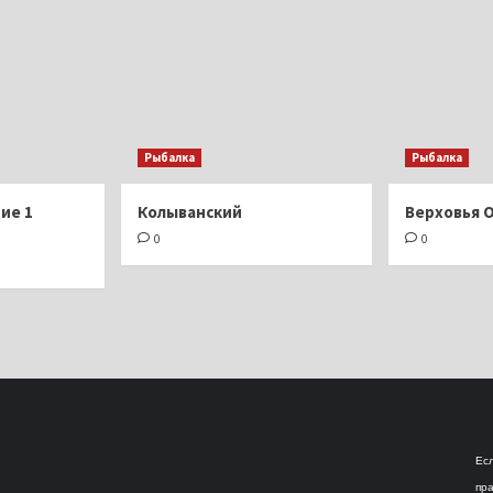
Рыбалка
Рыбалка
ие 1
Колыванский
Верховья 
0
0
Есл
пра