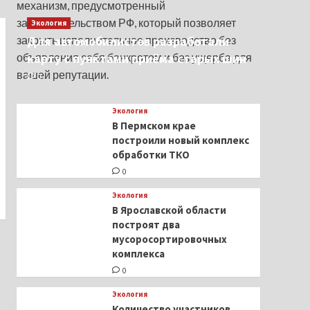
механизм, предусмотренный
Оружие
законодательством РФ, который позволяет
Экология
Оружейная
арахнология. Пистолет
закрыть исполнительное производство без
Для автомобилистов разработали
SK Customs Alacran
объявления себя банкротом и без ущерба для
карту с пунктами приёма старых шин
5
вашей репутации.
0
Экология
В Пермском крае
построили новый комплекс
обработки ТКО
0
Экология
В Ярославской области
построят два
мусоросортировочных
комплекса
0
Экология
Количество участников