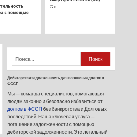
тельность
0
а с помощью
Оружие
Weatherby 410 SxS
1
Оружие
GPS: новый
пулеметный глушитель
Найти:
от Radical Defense
2
Оружие
Дебиторская задолженность для погашения долгов в
10 лучших бюджетных
ФССП
охотничьих винтовок
2023
Мы — команда специалистов, помогающая
3
людям законно и безопасно избавиться от
долгов в ФССП
без банкротства и Долговых
Оружие
последствий. Наша ключевая услуга —
Новый револьвер
Judge Home Defender
погашение задолженности с помощью
4
дебиторской задолженности. Это легальный