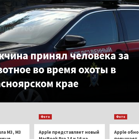
чина принял человека за
отное во время охоты в
сноярском крае
Фото
Фото
ла M3, M3
Apple представляет новый
Apple обно
самые
MacBook Pro 14 и 16 на
повышает