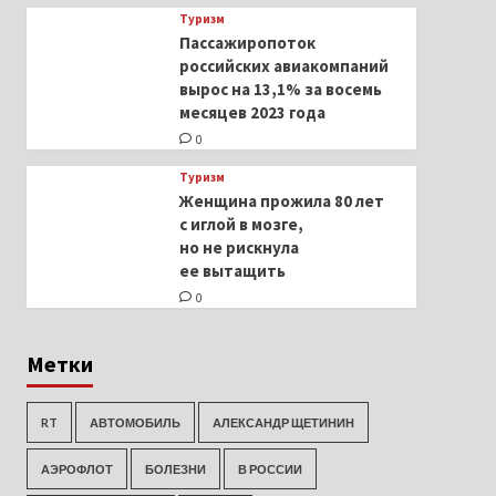
Туризм
Пассажиропоток
российских авиакомпаний
вырос на 13,1% за восемь
месяцев 2023 года
0
Туризм
Женщина прожила 80 лет
с иглой в мозге,
но не рискнула
ее вытащить
0
Метки
RT
АВТОМОБИЛЬ
АЛЕКСАНДР ЩЕТИНИН
АЭРОФЛОТ
БОЛЕЗНИ
В РОССИИ