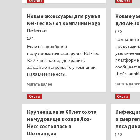
больше
Оружие
Оружие
о
В аэропорту
Новые аксессуары для ружья
Новые ув
Амстердама
Kel-Tec KS7 от компании Haga
для AR-10
хотят
Defense
ввести
0
обязательный
0
Компания St
сбор
представил
Если вы приобрели
для
увеличенны
полуавтоматическое ружье Kel-Tec
транзитных
платформе 
KS7 и не знаете, где хранить
пассажиров
сообщается
запасные патроны, то у компании
thefirearmbl
Haga Defense есть...
Прочитать
Читать дале
Читать далее
больше
о
Охота
Охота
Новые
аксессуары
Крупнейшая за 60 лет охота
Инфекцио
для
на чудовище в озере Лох-
о смерте
ружья
Kel-
Несс состоялась в
мяса дик
Tec
Шотландии
0
KS7