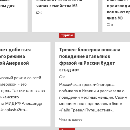
пы для
чипах семейства M3
производи
компьютер
0
чипа M3
0
Туризм
очет добиться
Тревел-блогерша описала
ого режима
поведение итальянок
кой Америкой
фразой «в России будет
стыдно»
изовый режим со всей
0
мерикой – это
Российская тревел-блогерша
цель. Так считает глава
побывала в Италии и рассказала о
иканского
поведении местных женщин. Своим
та МИД РФ Александр
мнением она поделилась в блоге
nsplash«Это...
«Лайк Тревел Путешествия»...
Прочитать
Прочитать
е
Читать далее
больше
больше
о
о