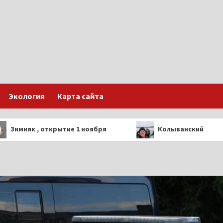
Экология
Карта сайта
мняк , открытие 1 ноября
Колыванский