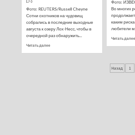
0
Фото: ИЗВ
от
компании
Во многих 
Фото: REUTERS/Russell Cheyne
Haga
продолжаетс
Сотни охотников на чудовищ
Defense
каким риск
собрались в последние выходные
любители мя
августа к озеру Лох-Несс, чтобы в
очередной раз обнаружить...
Читать дале
Прочитать
Читать далее
больше
о
Крупнейшая
Пагин
за
Назад
1
60
запис
лет
охота
на
чудовище
в
озере
Лох-
Несс
состоялась
в