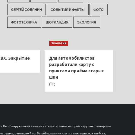
СЕРГЕЙ СОБЯНИН
СОБЫТИЯ И ФАКТЫ
ФОТО
ФОТОТЕХНИКА
ШОТЛАНДИЯ
ЭКОЛОГИЯ
Экология
ОВХ. Закрытие
Для автомобилистов
разработали карту с
пунктами приёма старых
шин
0
и Вы обнаружили на нашем сайте материалы, которые нарушают авторские
ва, принадлежащие Вам, Вашей компании или организации, пожалуйста,