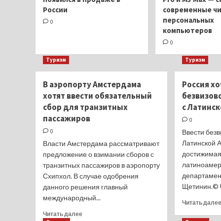
России
современные чи
персональных
0
компьютеров
0
Туризм
Туризм
В аэропорту Амстердама
Россия х
хотят ввести обязательный
безвизов
сбор для транзитных
с Латинс
пассажиров
0
0
Ввести безв
Латинской А
Власти Амстердама рассматривают
достижимая 
предложение о взимании сборов с
латиноамер
транзитных пассажиров в аэропорту
департамен
Схипхол. В случае одобрения
Щетинин.© U
данного решения главный
международный...
Читать дале
Прочитать
Читать далее