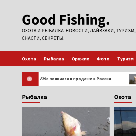
Перейти
Good Fishing.
к
содержимому
ОХОТА И РЫБАЛКА: НОВОСТИ, ЛАЙВХАКИ, ТУРИЗМ,
СНАСТИ, СЕКРЕТЫ.
Охота
Рыбалка
Оружие
Фото
Туризм
артфон Vivo V29e появился в продаже в России
Зи
Рыбалка
Охота