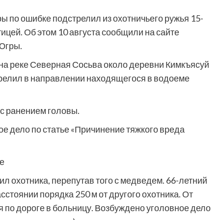
ы по ошибке подстрелил из охотничьего ружья 15-
тицей. Об этом 10 августа сообщили на сайте
Югры.
 на реке Северная Сосьва около деревни Кимкъясуй
трелил в направлении находящегося в водоеме
с ранением головы.
е дело по статье «Причинение тяжкого вреда
ие
л охотника, перепутав того с медведем. 66-летний
стоянии порядка 250 м от другого охотника. От
 по дороге в больницу. Возбуждено уголовное дело