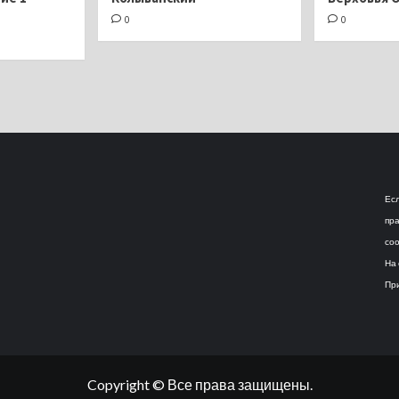
0
0
Есл
пра
соо
На 
При
Copyright © Все права защищены.