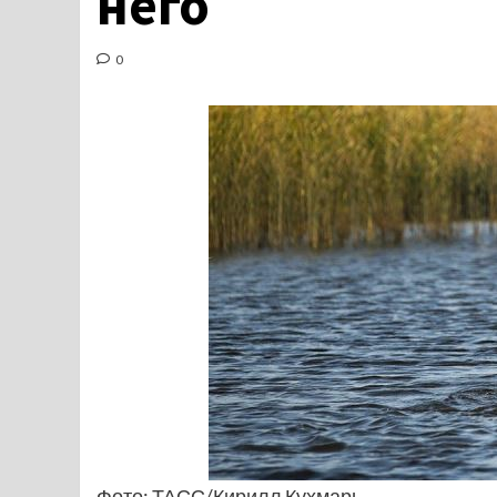
него
0
Фото: ТАСС/Кирилл Кухмарь