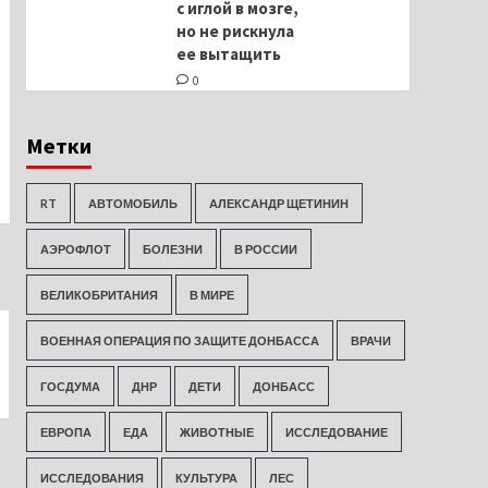
с иглой в мозге,
но не рискнула
ее вытащить
0
Метки
RT
АВТОМОБИЛЬ
АЛЕКСАНДР ЩЕТИНИН
АЭРОФЛОТ
БОЛЕЗНИ
В РОССИИ
ВЕЛИКОБРИТАНИЯ
В МИРЕ
ВОЕННАЯ ОПЕРАЦИЯ ПО ЗАЩИТЕ ДОНБАССА
ВРАЧИ
ГОСДУМА
ДНР
ДЕТИ
ДОНБАСС
ЕВРОПА
ЕДА
ЖИВОТНЫЕ
ИССЛЕДОВАНИЕ
ИССЛЕДОВАНИЯ
КУЛЬТУРА
ЛЕС