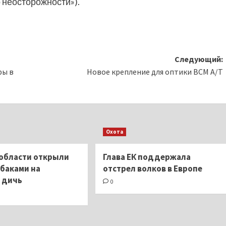
о неосторожности»).
Следующий:
ры в
Новое крепление для оптики BCM A/T
Охота
 области открыли
Глава ЕК поддержала
обаками на
отстрел волков в Европе
 дичь
0