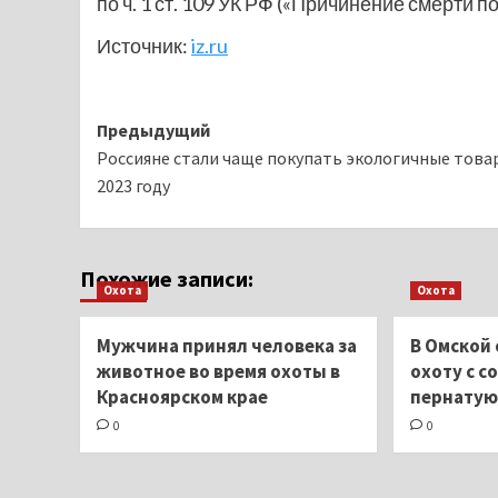
по ч. 1 ст. 109 УК РФ («Причинение смерти п
Источник:
iz.ru
Навигация
Предыдущий
Россияне стали чаще покупать экологичные това
записи
2023 году
Похожие записи:
Охота
Охота
Мужчина принял человека за
В Омской
животное во время охоты в
охоту с с
Красноярском крае
пернатую
0
0