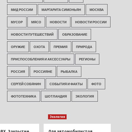
МИД РОССИИ
МАРГАРИТА СИМОНЬЯН
МОСКВА
МУСОР
МЯСО
НОВОСТИ
НОВОСТИ РОССИИ
НОВОСТИ ПУТЕШЕСТВИЙ
ОБРАЗОВАНИЕ
ОРУЖИЕ
ОХОТА
ПРЕМИЯ
ПРИРОДА
ПРИСПОСОБЛЕНИЯ И АКСЕССУАРЫ
РЕГИОНЫ
РОССИЯ
РОССИЯНЕ
РЫБАЛКА
СЕРГЕЙ СОБЯНИН
СОБЫТИЯ И ФАКТЫ
ФОТО
ФОТОТЕХНИКА
ШОТЛАНДИЯ
ЭКОЛОГИЯ
Экология
ОВХ. Закрытие
Для автомобилистов