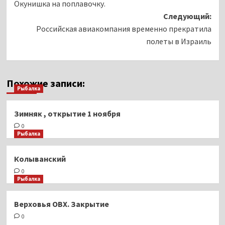
Окунишка на поплавочку.
записи
Следующий:
Российская авиакомпания временно прекратила
полеты в Израиль
Похожие записи:
Рыбалка
Зимняк , открытие 1 ноября
0
Рыбалка
Колыванский
0
Рыбалка
Верховья ОВХ. Закрытие
0