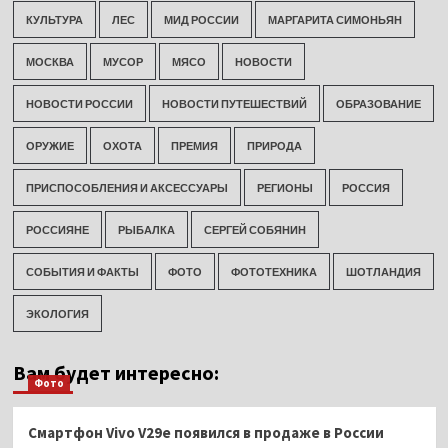
КУЛЬТУРА
ЛЕС
МИД РОССИИ
МАРГАРИТА СИМОНЬЯН
МОСКВА
МУСОР
МЯСО
НОВОСТИ
НОВОСТИ РОССИИ
НОВОСТИ ПУТЕШЕСТВИЙ
ОБРАЗОВАНИЕ
ОРУЖИЕ
ОХОТА
ПРЕМИЯ
ПРИРОДА
ПРИСПОСОБЛЕНИЯ И АКСЕССУАРЫ
РЕГИОНЫ
РОССИЯ
РОССИЯНЕ
РЫБАЛКА
СЕРГЕЙ СОБЯНИН
СОБЫТИЯ И ФАКТЫ
ФОТО
ФОТОТЕХНИКА
ШОТЛАНДИЯ
ЭКОЛОГИЯ
Вам будет интересно:
Фото
Смартфон Vivo V29e появился в продаже в России