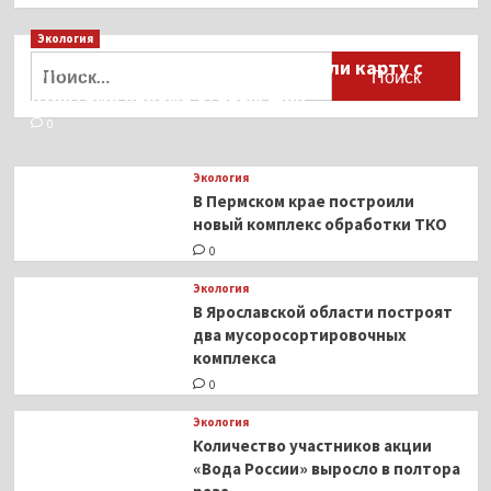
Экология
Найти:
Для автомобилистов разработали карту с
пунктами приёма старых шин
0
Экология
В Пермском крае построили
новый комплекс обработки ТКО
0
Экология
В Ярославской области построят
два мусоросортировочных
комплекса
0
Экология
Количество участников акции
«Вода России» выросло в полтора