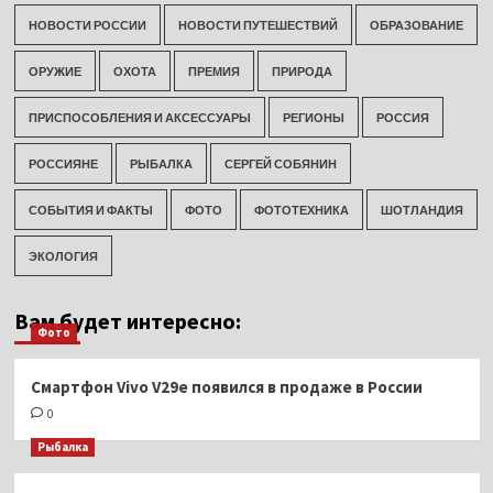
НОВОСТИ РОССИИ
НОВОСТИ ПУТЕШЕСТВИЙ
ОБРАЗОВАНИЕ
ОРУЖИЕ
ОХОТА
ПРЕМИЯ
ПРИРОДА
ПРИСПОСОБЛЕНИЯ И АКСЕССУАРЫ
РЕГИОНЫ
РОССИЯ
РОССИЯНЕ
РЫБАЛКА
СЕРГЕЙ СОБЯНИН
СОБЫТИЯ И ФАКТЫ
ФОТО
ФОТОТЕХНИКА
ШОТЛАНДИЯ
ЭКОЛОГИЯ
Вам будет интересно:
Фото
Смартфон Vivo V29e появился в продаже в России
0
Рыбалка