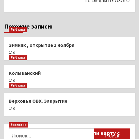
По следам ПЛОХОГО.
Похожие записи:
Рыбалка
Зимняк , открытие 1 ноября
0
Рыбалка
Колыванский
0
Рыбалка
Верховья ОВХ. Закрытие
0
Экология
Найти:
Для автомобилистов разработали карту с