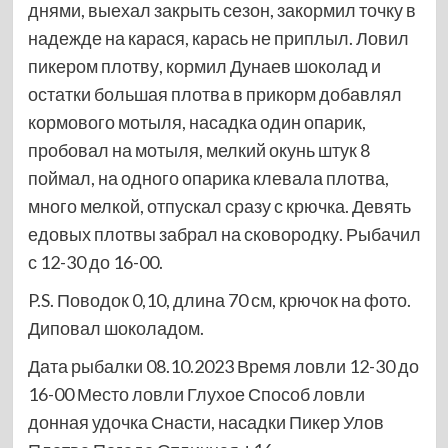
днями, выехал закрыть сезон, закормил точку в
надежде на карася, карась не приплыл. Ловил
пикером плотву, кормил Дунаев шоколад и
остатки большая плотва в прикорм добавлял
кормового мотыля, насадка один опарик,
пробовал на мотыля, мелкий окунь штук 8
поймал, на одного опарика клевала плотва,
много мелкой, отпускал сразу с крючка. Девять
едовых плотвы забрал на сковородку. Рыбачил
с 12-30 до 16-00.
P.S. Поводок 0,10, длина 70 см, крючок на фото.
Диповал шоколадом.
Дата рыбалки 08.10.2023 Время ловли 12-30 до
16-00 Место ловли Глухое Способ ловли
донная удочка Снасти, насадки Пикер Улов