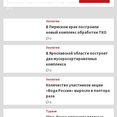
пунктами приёма старых шин
0
Экология
В Пермском крае построили
новый комплекс обработки ТКО
0
Экология
В Ярославской области построят
два мусоросортировочных
комплекса
0
Экология
Количество участников акции
«Вода России» выросло в полтора
раза
0
Туризм
Шри-Ланка отменила платные