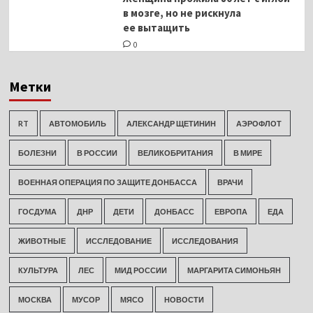
в мозге, но не рискнула
ее вытащить
0
Метки
RT
АВТОМОБИЛЬ
АЛЕКСАНДР ЩЕТИНИН
АЭРОФЛОТ
БОЛЕЗНИ
В РОССИИ
ВЕЛИКОБРИТАНИЯ
В МИРЕ
ВОЕННАЯ ОПЕРАЦИЯ ПО ЗАЩИТЕ ДОНБАССА
ВРАЧИ
ГОСДУМА
ДНР
ДЕТИ
ДОНБАСС
ЕВРОПА
ЕДА
ЖИВОТНЫЕ
ИССЛЕДОВАНИЕ
ИССЛЕДОВАНИЯ
КУЛЬТУРА
ЛЕС
МИД РОССИИ
МАРГАРИТА СИМОНЬЯН
МОСКВА
МУСОР
МЯСО
НОВОСТИ