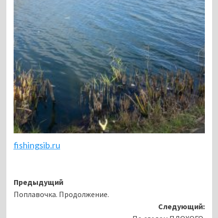
fishingsib.ru
Навигация
Предыдущий
Поплавочка. Продолжение.
записи
Следующий: