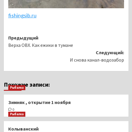
fishingsib.ru
Навигация
Предыдущий
Верха ОВХ. Как ежики в тумане
записи
Следующий:
И снова канал-водозабор
Похожие записи:
Рыбалка
Зимняк , открытие 1 ноября
0
Рыбалка
Колыванский