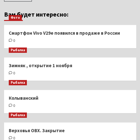
Вам будет интересно:
Фото
Смартфон Vivo V29e появился в продаже в России
0
Рыбалка
Зимняк , открытие 1 ноября
0
Рыбалка
Колыванский
0
Рыбалка
Верховья ОВХ. Закрытие
0