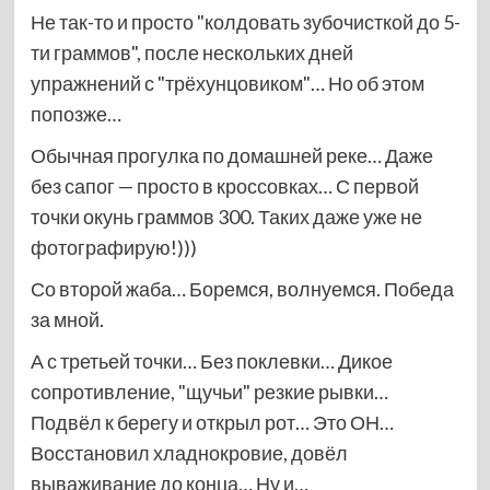
Не так-то и просто "колдовать зубочисткой до 5-
ти граммов", после нескольких дней
упражнений с "трёхунцовиком"… Но об этом
попозже…
Обычная прогулка по домашней реке… Даже
без сапог — просто в кроссовках… С первой
точки окунь граммов 300. Таких даже уже не
фотографирую!)))
Со второй жаба… Боремся, волнуемся. Победа
за мной.
А с третьей точки… Без поклевки… Дикое
сопротивление, "щучьи" резкие рывки…
Подвёл к берегу и открыл рот… Это ОН…
Восстановил хладнокровие, довёл
вываживание до конца… Ну и…