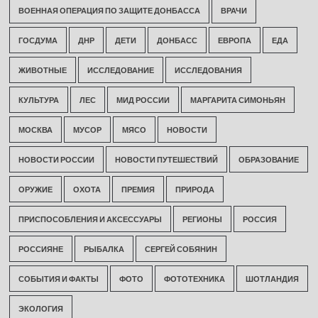
ВОЕННАЯ ОПЕРАЦИЯ ПО ЗАЩИТЕ ДОНБАССА
ВРАЧИ
ГОСДУМА
ДНР
ДЕТИ
ДОНБАСС
ЕВРОПА
ЕДА
ЖИВОТНЫЕ
ИССЛЕДОВАНИЕ
ИССЛЕДОВАНИЯ
КУЛЬТУРА
ЛЕС
МИД РОССИИ
МАРГАРИТА СИМОНЬЯН
МОСКВА
МУСОР
МЯСО
НОВОСТИ
НОВОСТИ РОССИИ
НОВОСТИ ПУТЕШЕСТВИЙ
ОБРАЗОВАНИЕ
ОРУЖИЕ
ОХОТА
ПРЕМИЯ
ПРИРОДА
ПРИСПОСОБЛЕНИЯ И АКСЕССУАРЫ
РЕГИОНЫ
РОССИЯ
РОССИЯНЕ
РЫБАЛКА
СЕРГЕЙ СОБЯНИН
СОБЫТИЯ И ФАКТЫ
ФОТО
ФОТОТЕХНИКА
ШОТЛАНДИЯ
ЭКОЛОГИЯ