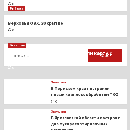
0
Рыбалка
Верховья ОВХ. Закрытие
0
Экология
Найти:
Для автомобилистов разработали карту с
пунктами приёма старых шин
0
Экология
В Пермском крае построили
новый комплекс обработки ТКО
0
Экология
В Ярославской области построят
два мусоросортировочных
комплекса