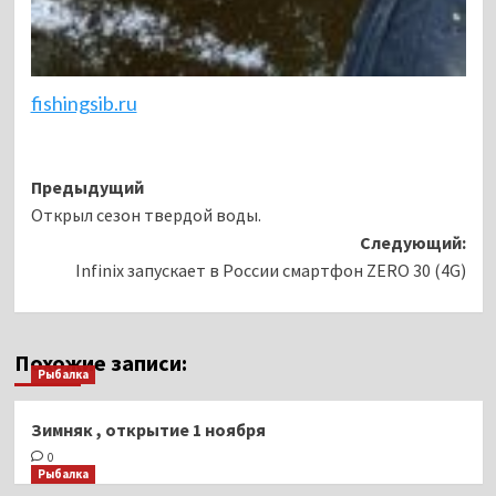
fishingsib.ru
Навигация
Предыдущий
Открыл сезон твердой воды.
записи
Следующий:
Infinix запускает в России смартфон ZERO 30 (4G)
Похожие записи:
Рыбалка
Зимняк , открытие 1 ноября
0
Рыбалка