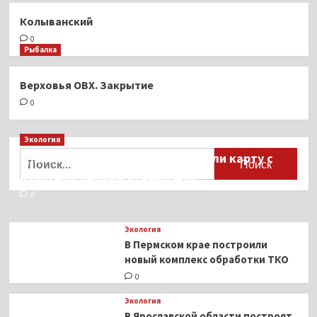
Колыванский
0
Рыбалка
Верховья ОВХ. Закрытие
0
Экология
Найти:
Для автомобилистов разработали карту с
пунктами приёма старых шин
0
Экология
В Пермском крае построили
новый комплекс обработки ТКО
0
Экология
В Ярославской области построят