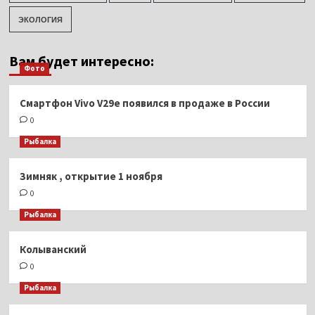
ЭКОЛОГИЯ
Вам будет интересно:
Фото
Смартфон Vivo V29e появился в продаже в России
0
Рыбалка
Зимняк , открытие 1 ноября
0
Рыбалка
Колыванский
0
Рыбалка