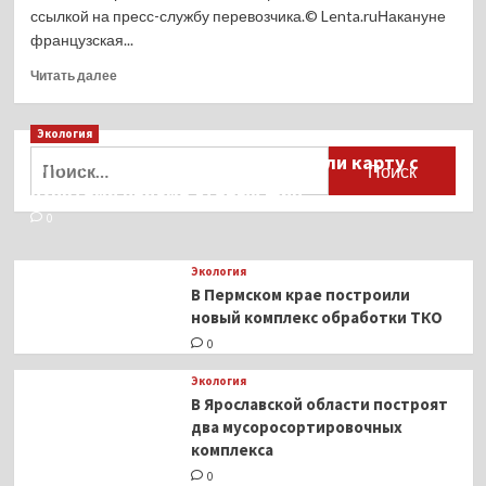
ссылкой на пресс-службу перевозчика.© Lenta.ruНакануне
французская...
Прочитать
Читать далее
больше
о
Экология
Российская
авиакомпания
Найти:
Для автомобилистов разработали карту с
временно
пунктами приёма старых шин
прекратила
полеты
0
в Израиль
Экология
В Пермском крае построили
новый комплекс обработки ТКО
0
Экология
В Ярославской области построят
два мусоросортировочных
комплекса
0