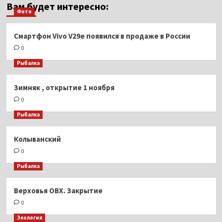
Вам будет интересно:
Фото
Смартфон Vivo V29e появился в продаже в России
0
Рыбалка
Зимняк , открытие 1 ноября
0
Рыбалка
Колыванский
0
Рыбалка
Верховья ОВХ. Закрытие
0
Экология