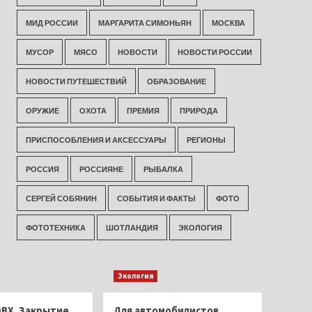
МИД РОССИИ
МАРГАРИТА СИМОНЬЯН
МОСКВА
МУСОР
МЯСО
НОВОСТИ
НОВОСТИ РОССИИ
НОВОСТИ ПУТЕШЕСТВИЙ
ОБРАЗОВАНИЕ
ОРУЖИЕ
ОХОТА
ПРЕМИЯ
ПРИРОДА
ПРИСПОСОБЛЕНИЯ И АКСЕССУАРЫ
РЕГИОНЫ
РОССИЯ
РОССИЯНЕ
РЫБАЛКА
СЕРГЕЙ СОБЯНИН
СОБЫТИЯ И ФАКТЫ
ФОТО
ФОТОТЕХНИКА
ШОТЛАНДИЯ
ЭКОЛОГИЯ
Экология
ОВХ. Закрытие
Для автомобилистов