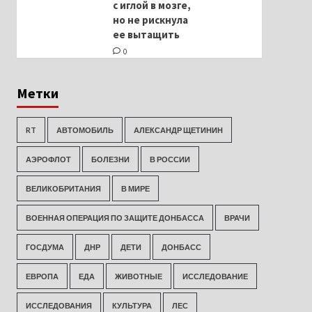
с иглой в мозге,
но не рискнула
ее вытащить
0
Метки
RT
АВТОМОБИЛЬ
АЛЕКСАНДР ЩЕТИНИН
АЭРОФЛОТ
БОЛЕЗНИ
В РОССИИ
ВЕЛИКОБРИТАНИЯ
В МИРЕ
ВОЕННАЯ ОПЕРАЦИЯ ПО ЗАЩИТЕ ДОНБАССА
ВРАЧИ
ГОСДУМА
ДНР
ДЕТИ
ДОНБАСС
ЕВРОПА
ЕДА
ЖИВОТНЫЕ
ИССЛЕДОВАНИЕ
ИССЛЕДОВАНИЯ
КУЛЬТУРА
ЛЕС