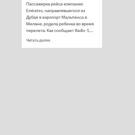
Пассажирка рейса компании
Emirates, направлявшегося из
Дубая в аэропорт Мальпенса в
Милане, родила ребенка во время
перелета. Как сообщает Radio-1,...
Прочитать
Читать далее
больше
о
Пассажирка
рейса
Дубай
— Милан
родила
во время
полета