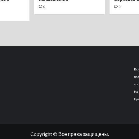
0
0
Есл
пра
соо
На 
При
Copyright © Все права защищены.