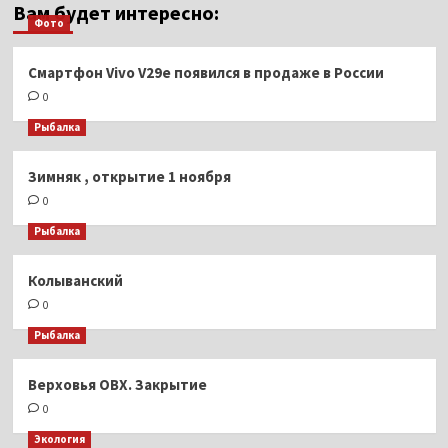
Вам будет интересно:
Фото
Смартфон Vivo V29e появился в продаже в России
0
Рыбалка
Зимняк , открытие 1 ноября
0
Рыбалка
Колыванский
0
Рыбалка
Верховья ОВХ. Закрытие
0
Экология