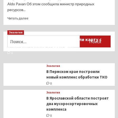
Aldo Pavan Об этом сообщила министр природных
ресурсов...
Прочитать
Читать далее
больше
о
Экология
В
Коми
Найти:
Для автомобилистов разработали карту с
произошёл
пунктами приёма старых шин
разлив
нефтесодержащей
0
жидкости
Экология
В Пермском крае построили
новый комплекс обработки ТКО
0
Экология
В Ярославской области построят
два мусоросортировочных
комплекса
0