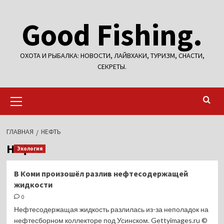
Перейти
Good Fishing.
к
содержимому
ОХОТА И РЫБАЛКА: НОВОСТИ, ЛАЙВХАКИ, ТУРИЗМ, СНАСТИ,
СЕКРЕТЫ.
Основное
меню
ГЛАВНАЯ
НЕФТЬ
Нефть
Экология
В Коми произошёл разлив нефтесодержащей
жидкости
0
Нефтесодержащая жидкость разлилась из-за неполадок на
нефтесборном коллекторе под Усинском. Gettyimages.ru ©