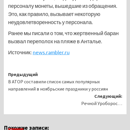
персоналу монеты, вышедшие из обращения.
Это, как правило, вызывает некоторую
неудовлетворенность у персонала.
Ранее мы писали о том, что жертвенный баран
вызвал переполох на пляже в Анталье.
Источник:
news.rambler.ru
Навигация
Предыдущий
В АТОР составили список самых популярных
записи
направлений в ноябрьские праздники у россиян
Следующий:
Речной Уроборос…
Похожие записи: