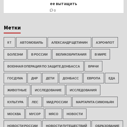
ее вытащить
0
Метки
RT
АВТОМОБИЛЬ
АЛЕКСАНДР ЩЕТИНИН
АЭРОФЛОТ
БОЛЕЗНИ
В РОССИИ
ВЕЛИКОБРИТАНИЯ
В МИРЕ
ВОЕННАЯ ОПЕРАЦИЯ ПО ЗАЩИТЕ ДОНБАССА
ВРАЧИ
ГОСДУМА
ДНР
ДЕТИ
ДОНБАСС
ЕВРОПА
ЕДА
ЖИВОТНЫЕ
ИССЛЕДОВАНИЕ
ИССЛЕДОВАНИЯ
КУЛЬТУРА
ЛЕС
МИД РОССИИ
МАРГАРИТА СИМОНЬЯН
МОСКВА
МУСОР
МЯСО
НОВОСТИ
НОВОСТИ РОССИИ
НОВОСТИ ПУТЕШЕСТВИЙ
ОБРАЗОВАНИЕ