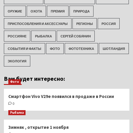
ОРУЖИЕ
ОХОТА
ПРЕМИЯ
ПРИРОДА
ПРИСПОСОБЛЕНИЯ И АКСЕССУАРЫ
РЕГИОНЫ
РОССИЯ
РОССИЯНЕ
РЫБАЛКА
СЕРГЕЙ СОБЯНИН
СОБЫТИЯ И ФАКТЫ
ФОТО
ФОТОТЕХНИКА
ШОТЛАНДИЯ
ЭКОЛОГИЯ
Вам будет интересно:
Фото
Смартфон Vivo V29e появился в продаже в России
0
Рыбалка
Зимняк , открытие 1 ноября