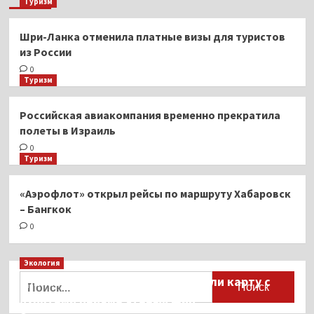
Туризм
Шри-Ланка отменила платные визы для туристов
из России
0
Туризм
Российская авиакомпания временно прекратила
полеты в Израиль
0
Туризм
«Аэрофлот» открыл рейсы по маршруту Хабаровск
– Бангкок
0
Экология
Найти:
Для автомобилистов разработали карту с
пунктами приёма старых шин