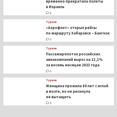
временно прекратила полеты
в Израиль
0
Туризм
«Аэрофлот» открыл рейсы
по маршруту Хабаровск – Бангкок
0
Туризм
Пассажиропоток российских
авиакомпаний вырос на 13,1%
за восемь месяцев 2023 года
0
Туризм
Женщина прожила 80 лет с иглой
в мозге, но не рискнула
ее вытащить
0