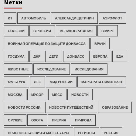
Метки
RT
АВТОМОБИЛЬ
АЛЕКСАНДР ЩЕТИНИН
АЭРОФЛОТ
БОЛЕЗНИ
В РОССИИ
ВЕЛИКОБРИТАНИЯ
В МИРЕ
ВОЕННАЯ ОПЕРАЦИЯ ПО ЗАЩИТЕ ДОНБАССА
ВРАЧИ
ГОСДУМА
ДНР
ДЕТИ
ДОНБАСС
ЕВРОПА
ЕДА
ЖИВОТНЫЕ
ИССЛЕДОВАНИЕ
ИССЛЕДОВАНИЯ
КУЛЬТУРА
ЛЕС
МИД РОССИИ
МАРГАРИТА СИМОНЬЯН
МОСКВА
МУСОР
МЯСО
НОВОСТИ
НОВОСТИ РОССИИ
НОВОСТИ ПУТЕШЕСТВИЙ
ОБРАЗОВАНИЕ
ОРУЖИЕ
ОХОТА
ПРЕМИЯ
ПРИРОДА
ПРИСПОСОБЛЕНИЯ И АКСЕССУАРЫ
РЕГИОНЫ
РОССИЯ