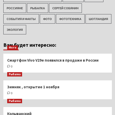
РОССИЯНЕ
РЫБАЛКА
СЕРГЕЙ СОБЯНИН
СОБЫТИЯ И ФАКТЫ
ФОТО
ФОТОТЕХНИКА
ШОТЛАНДИЯ
ЭКОЛОГИЯ
Вам будет интересно:
Фото
Смартфон Vivo V29e появился в продаже в России
0
Рыбалка
Зимняк , открытие 1 ноября
0
Рыбалка
Колыванский