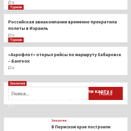
0
Туризм
Российская авиакомпания временно прекратила
полеты в Израиль
0
Туризм
«Аэрофлот» открыл рейсы по маршруту Хабаровск
– Бангкок
0
Экология
Найти:
Для автомобилистов разработали карту с
пунктами приёма старых шин
0
Экология
В Пермском крае построили