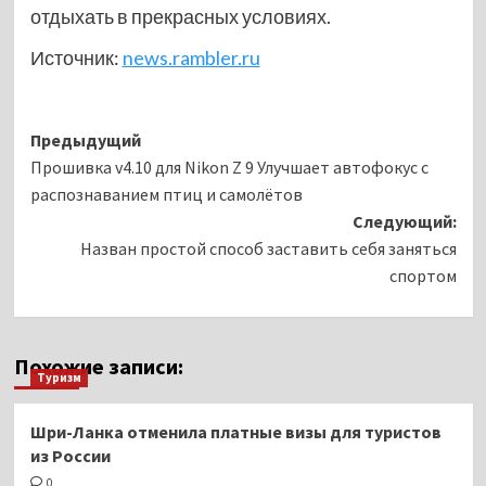
отдыхать в прекрасных условиях.
Источник:
news.rambler.ru
Навигация
Предыдущий
Прошивка v4.10 для Nikon Z 9 Улучшает автофокус с
записи
распознаванием птиц и самолётов
Следующий:
Назван простой способ заставить себя заняться
спортом
Похожие записи:
Туризм
Шри-Ланка отменила платные визы для туристов
из России
0