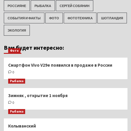
РОССИЯНЕ
РЫБАЛКА
СЕРГЕЙ СОБЯНИН
СОБЫТИЯ И ФАКТЫ
ФОТО
ФОТОТЕХНИКА
ШОТЛАНДИЯ
ЭКОЛОГИЯ
Вам будет интересно:
Фото
Смартфон Vivo V29e появился в продаже в России
0
Рыбалка
Зимняк , открытие 1 ноября
0
Рыбалка
Колыванский