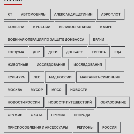
RT
АВТОМОБИЛЬ
АЛЕКСАНДР ЩЕТИНИН
АЭРОФЛОТ
БОЛЕЗНИ
В РОССИИ
ВЕЛИКОБРИТАНИЯ
В МИРЕ
ВОЕННАЯ ОПЕРАЦИЯ ПО ЗАЩИТЕ ДОНБАССА
ВРАЧИ
ГОСДУМА
ДНР
ДЕТИ
ДОНБАСС
ЕВРОПА
ЕДА
ЖИВОТНЫЕ
ИССЛЕДОВАНИЕ
ИССЛЕДОВАНИЯ
КУЛЬТУРА
ЛЕС
МИД РОССИИ
МАРГАРИТА СИМОНЬЯН
МОСКВА
МУСОР
МЯСО
НОВОСТИ
НОВОСТИ РОССИИ
НОВОСТИ ПУТЕШЕСТВИЙ
ОБРАЗОВАНИЕ
ОРУЖИЕ
ОХОТА
ПРЕМИЯ
ПРИРОДА
ПРИСПОСОБЛЕНИЯ И АКСЕССУАРЫ
РЕГИОНЫ
РОССИЯ