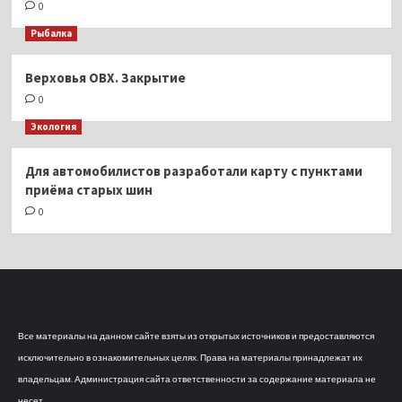
0
Рыбалка
Верховья ОВХ. Закрытие
0
Экология
Для автомобилистов разработали карту с пунктами
приёма старых шин
0
Все материалы на данном сайте взяты из открытых источников и предоставляются
исключительно в ознакомительных целях. Права на материалы принадлежат их
владельцам. Администрация сайта ответственности за содержание материала не
несет.