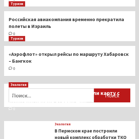
Туризм
Российская авиакомпания временно прекратила
полеты в Израиль
0
Туризм
«Аэрофлот» открыл рейсы по маршруту Хабаровск
– Бангкок
0
Экология
Найти:
Для автомобилистов разработали карту с
пунктами приёма старых шин
0
Экология
В Пермском крае построили
новый комплекс обработки ТКО