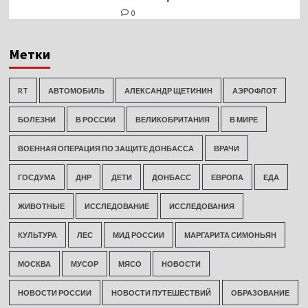
0
Метки
RT
АВТОМОБИЛЬ
АЛЕКСАНДР ЩЕТИНИН
АЭРОФЛОТ
БОЛЕЗНИ
В РОССИИ
ВЕЛИКОБРИТАНИЯ
В МИРЕ
ВОЕННАЯ ОПЕРАЦИЯ ПО ЗАЩИТЕ ДОНБАССА
ВРАЧИ
ГОСДУМА
ДНР
ДЕТИ
ДОНБАСС
ЕВРОПА
ЕДА
ЖИВОТНЫЕ
ИССЛЕДОВАНИЕ
ИССЛЕДОВАНИЯ
КУЛЬТУРА
ЛЕС
МИД РОССИИ
МАРГАРИТА СИМОНЬЯН
МОСКВА
МУСОР
МЯСО
НОВОСТИ
НОВОСТИ РОССИИ
НОВОСТИ ПУТЕШЕСТВИЙ
ОБРАЗОВАНИЕ