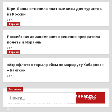
Шри-Ланка отменила платные визы для туристов
из России
0
Туризм
Российская авиакомпания временно прекратила
полеты в Израиль
0
Туризм
«Аэрофлот» открыл рейсы по маршруту Хабаровск
– Бангкок
0
Экология
Найти:
Для автомобилистов разработали карту с
пунктами приёма старых шин
0