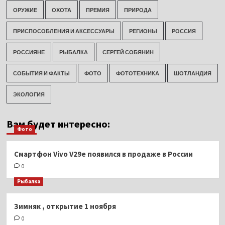
ОРУЖИЕ
ОХОТА
ПРЕМИЯ
ПРИРОДА
ПРИСПОСОБЛЕНИЯ И АКСЕССУАРЫ
РЕГИОНЫ
РОССИЯ
РОССИЯНЕ
РЫБАЛКА
СЕРГЕЙ СОБЯНИН
СОБЫТИЯ И ФАКТЫ
ФОТО
ФОТОТЕХНИКА
ШОТЛАНДИЯ
ЭКОЛОГИЯ
Вам будет интересно:
Фото
Смартфон Vivo V29e появился в продаже в России
0
Рыбалка
Зимняк , открытие 1 ноября
0