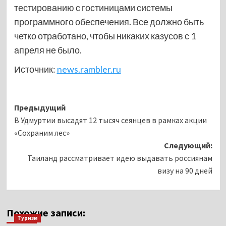
тестированию с гостиницами системы
программного обеспечения. Все должно быть
четко отработано, чтобы никаких казусов с 1
апреля не было.
Источник:
news.rambler.ru
Навигация
Предыдущий
В Удмуртии высадят 12 тысяч сеянцев в рамках акции
записи
«Сохраним лес»
Следующий:
Таиланд рассматривает идею выдавать россиянам
визу на 90 дней
Похожие записи:
Туризм