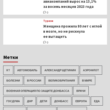
авиакомпаний вырос на 13,1%
за восемь месяцев 2023 года
0
Туризм
Женщина прожила 80 лет с иглой
в мозге, но не рискнула
ее вытащить
0
Метки
RT
АВТОМОБИЛЬ
АЛЕКСАНДР ЩЕТИНИН
АЭРОФЛОТ
БОЛЕЗНИ
В РОССИИ
ВЕЛИКОБРИТАНИЯ
В МИРЕ
ВОЕННАЯ ОПЕРАЦИЯ ПО ЗАЩИТЕ ДОНБАССА
ВРАЧИ
ГОСДУМА
ДНР
ДЕТИ
ДОНБАСС
ЕВРОПА
ЕДА