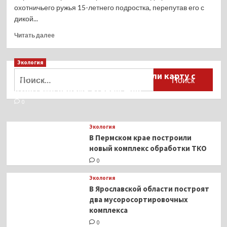
охотничьего ружья 15-летнего подростка, перепутав его с
дикой...
Прочитать
Читать далее
больше
о
Экология
Охотник
из
Найти:
Для автомобилистов разработали карту с
Югры
пунктами приёма старых шин
принял
подростка
0
за
гуся
Экология
и
В Пермском крае построили
выстрелил
новый комплекс обработки ТКО
в
него
0
Экология
В Ярославской области построят
два мусоросортировочных
комплекса
0