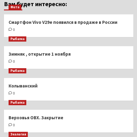
Вам будет интересно:
Фото
Смартфон Vivo V29e появился в продаже в России
0
Рыбалка
Зимняк , открытие 1 ноября
0
Рыбалка
Колыванский
0
Рыбалка
Верховья ОВХ. Закрытие
0
Экология