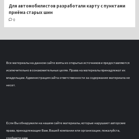
Для автомобилистов разработали карту с пунктами
приёма старых шин
0
Все материалы на данном сайте взяты из открытых источников и предоставляются
исключительно в ознакомительных целях. Права на материалы принадлежат их
владельцам. Администрация сайта ответственности за содержание материала не
несет.
Если Вы обнаружили на нашем сайте материалы, которые нарушают авторские
права, принадлежащие Вам, Вашей компании или организации, пожалуйста,
сообщите нам.