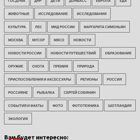
ГОСДУМА
ДНР
ДЕТИ
ДОНБАСС
ЕВРОПА
ЕДА
ЖИВОТНЫЕ
ИССЛЕДОВАНИЕ
ИССЛЕДОВАНИЯ
КУЛЬТУРА
ЛЕС
МИД РОССИИ
МАРГАРИТА СИМОНЬЯН
МОСКВА
МУСОР
МЯСО
НОВОСТИ
НОВОСТИ РОССИИ
НОВОСТИ ПУТЕШЕСТВИЙ
ОБРАЗОВАНИЕ
ОРУЖИЕ
ОХОТА
ПРЕМИЯ
ПРИРОДА
ПРИСПОСОБЛЕНИЯ И АКСЕССУАРЫ
РЕГИОНЫ
РОССИЯ
РОССИЯНЕ
РЫБАЛКА
СЕРГЕЙ СОБЯНИН
СОБЫТИЯ И ФАКТЫ
ФОТО
ФОТОТЕХНИКА
ШОТЛАНДИЯ
ЭКОЛОГИЯ
Вам будет интересно: