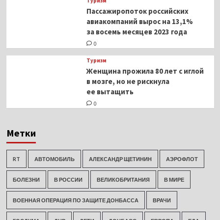
Туризм
Пассажиропоток российских
авиакомпаний вырос на 13,1%
за восемь месяцев 2023 года
0
Туризм
Женщина прожила 80 лет с иглой
в мозге, но не рискнула
ее вытащить
0
Метки
RT
АВТОМОБИЛЬ
АЛЕКСАНДР ЩЕТИНИН
АЭРОФЛОТ
БОЛЕЗНИ
В РОССИИ
ВЕЛИКОБРИТАНИЯ
В МИРЕ
ВОЕННАЯ ОПЕРАЦИЯ ПО ЗАЩИТЕ ДОНБАССА
ВРАЧИ