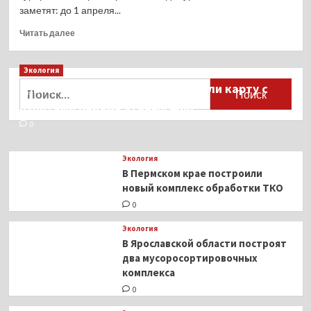
заметят: до 1 апреля...
Прочитать
Читать далее
больше
о
Экология
В Санкт-
Петербурге
Найти:
Для автомобилистов разработали карту с
в тестовом
пунктами приёма старых шин
формате
начали
0
вводить
курортный
Экология
сбор
В Пермском крае построили
новый комплекс обработки ТКО
0
Экология
В Ярославской области построят
два мусоросортировочных
комплекса
0